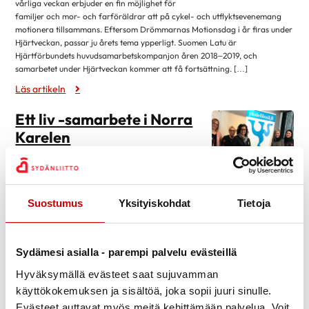
mars 2023
vårliga veckan erbjuder en fin möjlighet för
familjer och mor- och farföräldrar att på cykel- och utflyktsevenemang
januari 2023
4
motionera tillsammans. Eftersom Drömmarnas Motionsdag i år firas under
oktober 2022
1
Hjärtveckan, passar ju årets tema ypperligt. Suomen Latu är
Hjärtförbundets huvudsamarbetskompanjon åren 2018–2019, och
augusti 2022
3
samarbetet under Hjärtveckan kommer att få fortsättning. […]
april 2022
1
Läs artikeln
mars 2022
1
Ett liv -samarbete i Norra
januari 2022
3
Karelen
oktober 2021
3
Projektet Siun ja Miun -terveys (Din hälsa och min)
augusti 2021
4
bidrog för sin del till att samarbetet kunde inledas.
Med fick man Pohjois-Karjalan syöpäyhdistys, Joensuun seudun
mars 2021
2
diabetesyhdistys, Joensuun seudun mielenterveysseura och Pohjois-
Suostumus
Yksityiskohdat
Tietoja
januari 2021
2
Karjalan AVH-yhdistys. Saldo för hösten 2018 var hälsoträffar för
personer i arbetsför ålder, tre öppna föreläsningar på temat
oktober 2020
5
Motionerandets glädje, Så orkar jag i vardagen […]
Sydämesi asialla - parempi palvelu evästeillä
augusti 2020
3
Läs artikeln
16 januari 2019
Hyväksymällä evästeet saat sujuvamman
april 2020
6
käyttökokemuksen ja sisältöä, joka sopii juuri sinulle.
Resa till sol och värme
januari 2020
3
Evästeet auttavat myös meitä kehittämään palvelua. Voit