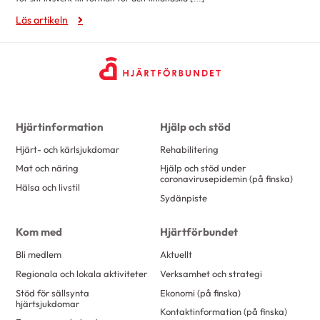
maj 2015
5
Läs artikeln
april 2015
7
februari 2015
5
november 2014
7
oktober 2014
1
Hjärtinformation
Hjälp och stöd
september 2014
3
Hjärt- och kärlsjukdomar
Rehabilitering
maj 2014
2
Mat och näring
Hjälp och stöd under
mars 2014
1
coronavirusepidemin (på finska)
Hälsa och livstil
februari 2014
1
Sydänpiste
december 2013
1
Kom med
Hjärtförbundet
september 2013
1
Bli medlem
Aktuellt
september 2011
1
Regionala och lokala aktiviteter
Verksamhet och strategi
juni 2011
1
Stöd för sällsynta
Ekonomi (på finska)
hjärtsjukdomar
maj 2011
2
Kontaktinformation (på finska)