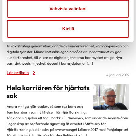
Sjukhuset förändras från
maj 2017
6
åtgärdsutförare till
Vahvista valintani
mars 2017
5
kundtjänare
februari 2017
5
Kiellä
Ekonomie magister Minna Metsälä som sedan
januari 2017
1
slutet av september verkat som chef för affärsverksamheten vid Tays
december 2016
1
Hjärtsjukhus ansvarar för genomförandet av Hjärtsjukhusets
tillväxtstrategi genom utvecklande av kunderfarenhet, kompanjonskap och
november 2016
4
digitala tjänster. Minna Metsäläs egna område är upprättandet av god
kunderfarenhet, till vilken de digitala tjänsterna har mycket att ge. Nya
september 2016
4
barnsjukhusets linjechef, docent i barnsjukdomar […]
maj 2016
4
Läs artikeln
4 januari 2019
april 2016
4
Hela karriären för hjärtats
mars 2016
1
sak
februari 2016
10
januari 2016
4
Andra viktiga hjärtesaker, så som sex barn och
fem barnbarn samt Stiftelsen för Hjärtforskning,
november 2015
8
får klara sig själva ett tag. Markku S. Nieminen, som under de senaste åren
i egenskap av ordförande ägnat sig åt arbetet i Stiftelsen för
oktober 2015
1
Hjärtforskning, belönades på evenemanget Läkare 2017 med Pohjolapriset
september 2015
8
för sitt livsverk till förmån för den finländska […]