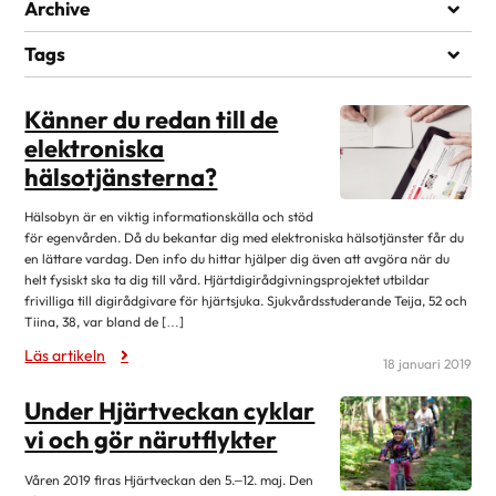
Ajankohtaista
Archive
Återupplivning
april 2026
2
Tags
Hälsa och livstil
januari 2026
2
KAMRATSTÖD
Hjärt- och kärlsjukdomar
Känner du redan till de
november 2025
3
Hjärttransplantationen
elektroniska
augusti 2025
2
hälsotjänsterna?
Medfödda hjärtfel
april 2025
2
Okategoriserad
Hälsobyn är en viktig informationskälla och stöd
januari 2025
4
för egenvården. Då du bekantar dig med elektroniska hälsotjänster får du
november 2024
7
en lättare vardag. Den info du hittar hjälper dig även att avgöra när du
helt fysiskt ska ta dig till vård. Hjärtdigirådgivningsprojektet utbildar
augusti 2024
3
frivilliga till digirådgivare för hjärtsjuka. Sjukvårdsstuderande Teija, 52 och
Tiina, 38, var bland de […]
juni 2024
3
Läs artikeln
april 2024
3
18 januari 2019
oktober 2023
3
Under Hjärtveckan cyklar
augusti 2023
3
vi och gör närutflykter
juni 2023
1
Våren 2019 firas Hjärtveckan den 5.–12. maj. Den
2