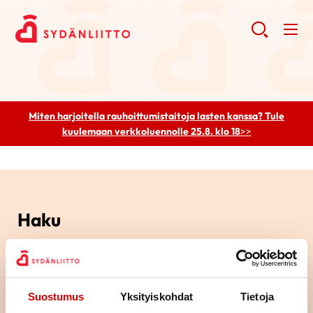
Miten harjoitella rauhoittumistaitoja lasten kanssa? Tule
kuulemaan
verkkoluennolle 25.8. klo 18
>>
Haku
Haku
Suostumus
Yksityiskohdat
Tietoja