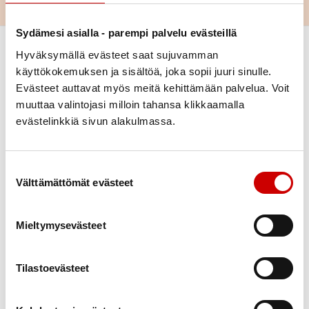
Sydämesi asialla - parempi palvelu evästeillä
Hyväksymällä evästeet saat sujuvamman
käyttökokemuksen ja sisältöä, joka sopii juuri sinulle.
Evästeet auttavat myös meitä kehittämään palvelua. Voit
Link to facebook
Link to twitter
Link to instagram
Link to youtube
muuttaa valintojasi milloin tahansa klikkaamalla
evästelinkkiä sivun alakulmassa.
Sydäntietoa
Apua ja tukea
Sydänsairaudet
Kuntoutus
Suostumuksen valinta
Välttämättömät evästeet
Elämää sairauden kanssa
Vertaistuki
Ruoka & Ravitsemus
Tukea sairaalasta
Terveys & Hyvinvointi
Mieltymysevästeet
Verkkoluennot
Tilastoevästeet
Lahjoita
Sydänliitto
Kertalahjoitus
Ajankohtaista