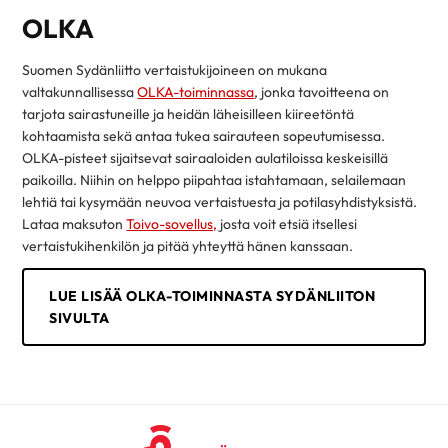
OLKA
Suomen Sydänliitto vertaistukijoineen on mukana
valtakunnallisessa
OLKA-toiminnassa
, jonka tavoitteena on
tarjota sairastuneille ja heidän läheisilleen kiireetöntä
kohtaamista sekä antaa tukea sairauteen sopeutumisessa.
OLKA-pisteet sijaitsevat sairaaloiden aulatiloissa keskeisillä
paikoilla. Niihin on helppo piipahtaa istahtamaan, selailemaan
lehtiä tai kysymään neuvoa vertaistuesta ja potilasyhdistyksistä.
Lataa maksuton
Toivo-sovellus,
josta voit etsiä itsellesi
vertaistukihenkilön ja pitää yhteyttä hänen kanssaan.
LUE LISÄÄ OLKA-TOIMINNASTA SYDÄNLIITON
SIVULTA