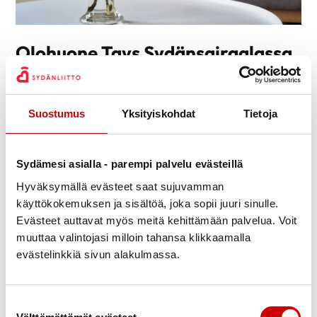
Olohuone Tays Sydänsairaalassa
Olohuoneessa tarjoamme tietoa, apua ja tukea
sydänsairastuneen, läheisen sekä sydänpotilaiden kanssa
työskentelevien ammattilaisen tarpeita kuunnellen. Olohuone
Suostumus
Yksityiskohdat
Tietoja
toimii Tampereella Tays Sydänsairaalan 1. kerroksessa.
Olohuoneeseen voit tulla, jos haluat keskustella esimerkiksi
vertaistuesta, omahoidosta tai muista mieltä askarruttavista
Sydämesi asialla - parempi palvelu evästeillä
aiheista. Kerromme myös mielellämme kuntoutumiseen liittyvistä
Hyväksymällä evästeet saat sujuvamman
palveluistamme, kuten Sydänliiton kursseista, sekä
käyttökokemuksen ja sisältöä, joka sopii juuri sinulle.
mahdollisuuksista osallistua Sydänliiton paikallistoimintaan
Evästeet auttavat myös meitä kehittämään palvelua. Voit
sydänyhdistyksissä.
muuttaa valintojasi milloin tahansa klikkaamalla
Tervetuloa!
evästelinkkiä sivun alakulmassa.
TUTUSTU OLOHUONEESEEN
Suostumuksen valinta