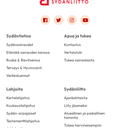
Link to facebook
Link to twitter
Link to instagram
Link to youtube
Sydäntietoa
Apua ja tukea
Sydänsairaudet
Kuntoutus
Elämää sairauden kanssa
Vertaistuki
Ruoka & Ravitsemus
Tukea sairaalasta
Terveys & Hyvinvointi
Verkkoluennot
Lahjoita
Sydänliitto
Kertalahjoitus
Ajankohtaista
Kuukausilahjoitus
Liity jäseneksi
Sydän-arpajaiset
Alueellinen ja paikallinen
toiminta
Testamenttilahjoitus
Tukea harvinaisempiin