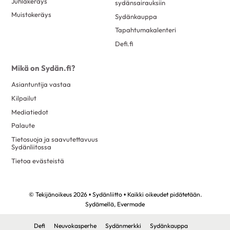
Juhlakeräys
sydänsairauksiin
Muistokeräys
Sydänkauppa
Tapahtumakalenteri
Defi.fi
Mikä on Sydän.fi?
Asiantuntija vastaa
Kilpailut
Mediatiedot
Palaute
Tietosuoja ja saavutettavuus
Sydänliitossa
Tietoa evästeistä
© Tekijänoikeus 2026 • Sydänliitto • Kaikki oikeudet pidätetään.
Sydämellä,
Evermade
Defi
Neuvokasperhe
Sydänmerkki
Sydänkauppa