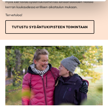
myös kiertävää sydäntukitoimintaa lähisairaaloiden tiloissa
kerran kuukaudessa erillisen aikataulun mukaan.
Tervetuloa!
TUTUSTU SYDÄNTUKIPISTEEN TOIMINTAAN