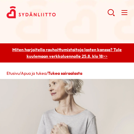
Miten harjoitella rauhoittumistaitoja lasten kanssa? Tule
kuulemaan
verkkoluennolle 25.8. klo 18
>>
Etusivu
/
Apua ja tukea
/
Tukea sairaalasta