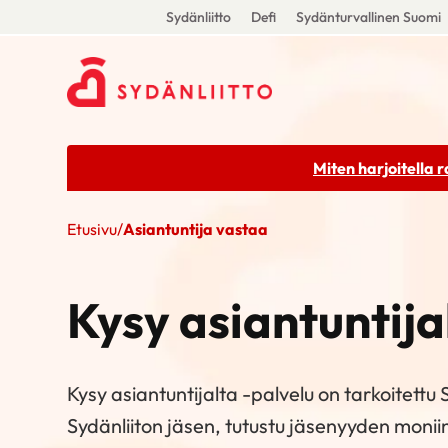
Sydänliitto
Defi
Sydänturvallinen Suomi
Miten harjoitella 
Etusivu
/
Asiantuntija vastaa
Kysy asiantuntija
Kysy asiantuntijalta -palvelu on tarkoitettu Sy
Sydänliiton jäsen,
tutustu jäsenyyden moniin