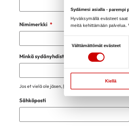
Sydämesi asialla - parempi p
Hyväksymällä evästeet saat s
Nimimerkki
*
meitä kehittämään palvelua. V
Suostumuksen valinta
Välttämättömät evästeet
Minkä sydänyhdistyksen jäsen olet?
*
Kiellä
Jos et vielä ole jäsen,
liity nyt
.
Sähköposti