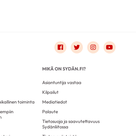
Link to facebook
Link to twitter
Link to instagr
Link to 
MIKÄ ON SYDÄN.FI?
Asiantuntija vastaa
Kilpailut
aikallinen toiminta
Mediatiedot
sempiin
Palaute
n
Tietosuoja ja saavutettavuus
Sydänliitossa