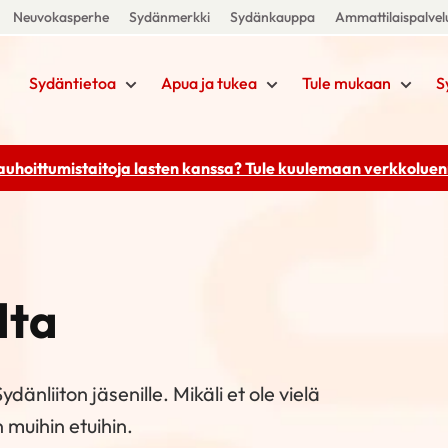
Neuvokasperhe
Sydänmerkki
Sydänkauppa
Ammattilaispalvel
Sydäntietoa
Apua ja tukea
Tule mukaan
S
rauhoittumistaitoja lasten kanssa? Tule kuulemaan
verkkoluenn
lta
dänliiton jäsenille. Mikäli et ole vielä
 muihin etuihin.