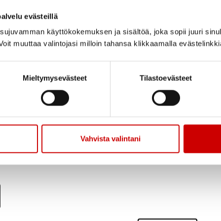
alvelu evästeillä
ujuvamman käyttökokemuksen ja sisältöä, joka sopii juuri sinul
oit muuttaa valintojasi milloin tahansa klikkaamalla evästelinkk
Mieltymysevästeet
Tilastoevästeet
Vahvista valintani