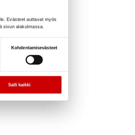
le. Evästeet auttavat myös
iä sivun alakulmassa.
Kohdentamisevästeet
Salli kaikki