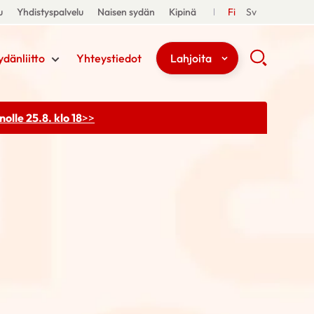
u
Yhdistyspalvelu
Naisen sydän
Kipinä
Fi
Sv
ydänliitto
Yhteystiedot
Lahjoita
olle 25.8. klo 18
>>