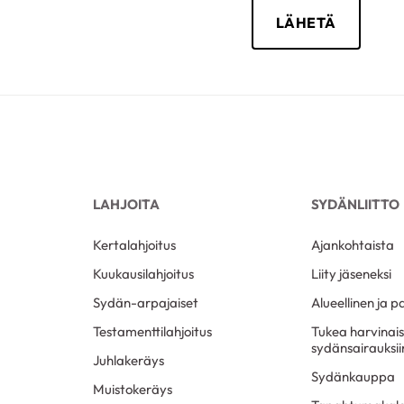
LAHJOITA
SYDÄNLIITTO
Kertalahjoitus
Ajankohtaista
Kuukausilahjoitus
Liity jäseneksi
Sydän-arpajaiset
Alueellinen ja p
Testamenttilahjoitus
Tukea harvinai
sydänsairauksii
Juhlakeräys
Sydänkauppa
Muistokeräys