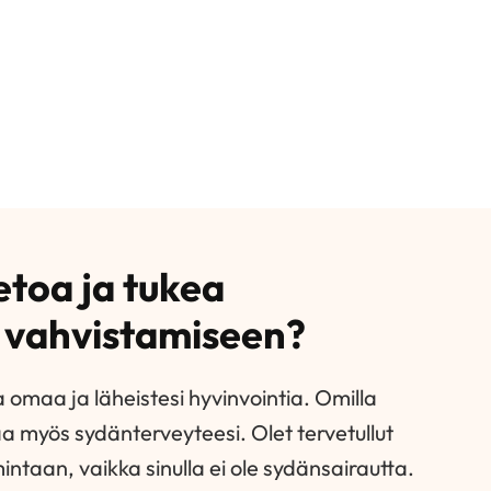
etoa ja tukea
i vahvistamiseen?
 omaa ja läheistesi hyvinvointia. Omilla
taa myös sydänterveyteesi. Olet tervetullut
ntaan, vaikka sinulla ei ole sydänsairautta.