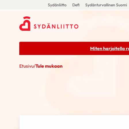
Sydänliitto
Defi
Sydänturvallinen Suomi
Miten harjoitella 
Etusivu
/
Tule mukaan