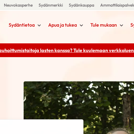
Neuvokasperhe
Sydänmerkki
Sydänkauppa
Ammattilaispalvel
Sydäntietoa
Apua ja tukea
Tule mukaan
S
rauhoittumistaitoja lasten kanssa? Tule kuulemaan
verkkoluenn