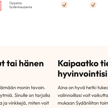
t tai hänen
Kaipaatko ti
hyvinvointis
elämään monin tavoin.
Aina on hyvä hetki tukea
tmiä. Sinulle on tarjolla
valinnoillasi voit vaikut
 ja vinkkejä, miten voit
mukaan Sydänliiton toimi