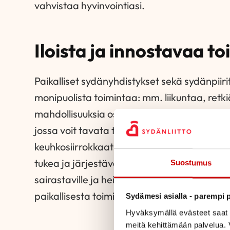
vahvistaa hyvinvointiasi.
Iloista ja innostavaa t
Paikalliset sydänyhdistykset sekä sydänpiirit
monipuolista toimintaa: mm. liikuntaa, retki
mahdollisuuksia osallistua ja innostua. Sydän
jossa voit tavata toisia. Valtakunnalliset Ka
keuhkosiirrokkaat – Syke sekä Sydänlapset j
tukea ja järjestävät toimintaa harvinaisem
Suostumus
sairastaville ja heidän läheisilleen. Löydät t
paikallisesta toiminnasta sekä tapahtuma
Sydämesi asialla - parempi p
Hyväksymällä evästeet saat s
meitä kehittämään palvelua. V