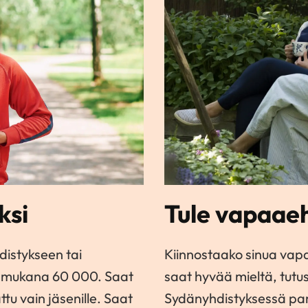
ksi
Tule vapaaeh
distykseen tai
Kiinnostaako sinua va
jo mukana 60 000. Saat
saat hyvää mieltä, tutust
tu vain jäsenille. Saat
Sydänyhdistyksessä pan