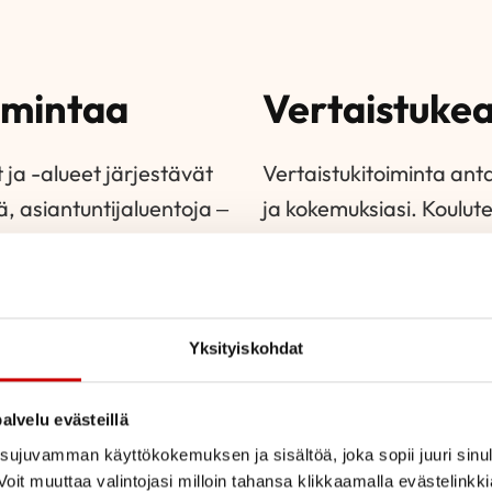
oimintaa
Vertaistuke
 ja -alueet järjestävät
Vertaistukitoiminta ant
ä, asiantuntijaluentoja –
ja kokemuksiasi. Koulute
liitto tarjoaa paikan,
sairastuneet sydänsaira
rpatiat, Sydän- ja
Heidän kanssaan voit ju
a -aikuiset tarjoavat
elämisestä. Sopivan vert
pia sydänsairauksia
vertaistukihenkilö -hak
Yksityiskohdat
ietoa alueellisesta ja
ETSI VERTAISTUKI
kalenterimme alempaa.
alvelu evästeillä
ujuvamman käyttökokemuksen ja sisältöä, joka sopii juuri sinul
oit muuttaa valintojasi milloin tahansa klikkaamalla evästelinkk