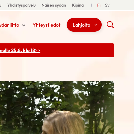
u
Yhdistyspalvelu
Naisen sydän
Kipinä
Fi
Sv
ydänliitto
Yhteystiedot
Lahjoita
olle 25.8. klo 18
>>