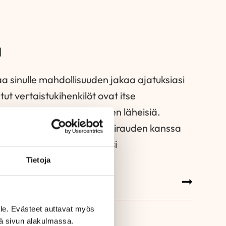
a
aa sinulle mahdollisuuden jakaa ajatuksiasi
tut vertaistukihenkilöt ovat itse
uteen tai ovat sairastuneen läheisiä.
tella sairastumisesta ja sairauden kanssa
aistukihenkilön löydät Etsi
upalvelusta.
Tietoja
HENKILÖ
le. Evästeet auttavat myös
iä sivun alakulmassa.