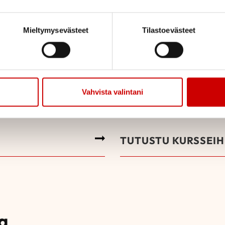
Arkeasi tuke
Mieltymysevästeet
Tilastoevästeet
ierailevien
Sydänliiton kursseilla 
sista aiheista.
ja hyvinvointiin liittyvi
detään noin kerran
tapaamaan toisia samas
t milloin vain
kursseista on suunnattu 
Vahvista valintani
läheinen.
TUTUSTU KURSSEIH
a