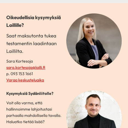
Oikeudellisia kysymyksiä
Laillille?
Saat maksutonta tukea
testamentin laadintaan
Laillilta.
Sara Kortesoja
sara.kortesoja@lailli.fi
p. 093 153 1661
Varaa keskusteluaika
Kysymyksiä Sydänliitolle?
Voit olla varma, että
hallinnoimme lahjoitustasi
parhaalla mahdollisella tavalla.
Haluatko tietää lisää?