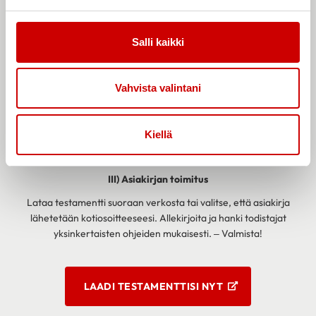
I) Vastaa kysymyksiin
Salli kaikki
Vastaustesi perusteella laaditaan henkilökohtaiseen
tilanteeseesi sopiva testamentti.
Vahvista valintani
II) Juristi varmistaa
Puolueeton Laillin juristi on kanssasi koko matkan ja varmistaa,
että testamenttisi laaditaan tahtosi mukaisesti ja oikeudellisesti
Kiellä
pätevässä muodossa.
III) Asiakirjan toimitus
Lataa testamentti suoraan verkosta tai valitse, että asiakirja
lähetetään kotiosoitteeseesi. Allekirjoita ja hanki todistajat
yksinkertaisten ohjeiden mukaisesti. – Valmista!
LAADI TESTAMENTTISI NYT