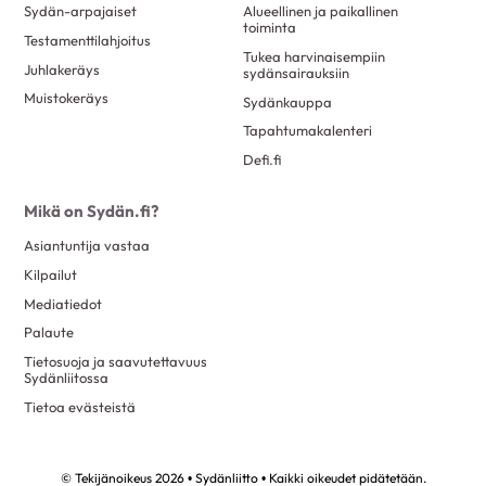
Sydän-arpajaiset
Alueellinen ja paikallinen
toiminta
Testamenttilahjoitus
Tukea harvinaisempiin
Juhlakeräys
sydänsairauksiin
Muistokeräys
Sydänkauppa
Tapahtumakalenteri
Defi.fi
Mikä on Sydän.fi?
Asiantuntija vastaa
Kilpailut
Mediatiedot
Palaute
Tietosuoja ja saavutettavuus
Sydänliitossa
Tietoa evästeistä
© Tekijänoikeus 2026 • Sydänliitto • Kaikki oikeudet pidätetään.