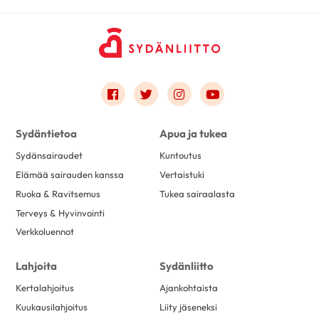
Link to facebook
Link to twitter
Link to instagram
Link to youtube
Sydäntietoa
Apua ja tukea
Sydänsairaudet
Kuntoutus
Elämää sairauden kanssa
Vertaistuki
Ruoka & Ravitsemus
Tukea sairaalasta
Terveys & Hyvinvointi
Verkkoluennot
Lahjoita
Sydänliitto
Kertalahjoitus
Ajankohtaista
Kuukausilahjoitus
Liity jäseneksi