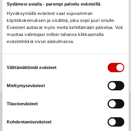
Sydämesi asialla - parempi palvelu evästeillä
Hyväksymällä evästeet saat sujuvamman
Kiinteistöjä tai asunto-osakkeita
käyttökokemuksen ja sisältöä, joka sopii juuri sinulle.
Evästeet auttavat myös meitä kehittämään palvelua. Voit
muuttaa valintojasi milloin tahansa klikkaamalla
evästelinkkiä sivun alakulmassa.
Suostumuksen valinta
Välttämättömät evästeet
Valitsemasi rahasumma
Mieltymysevästeet
Laadi testamenttisi verkossa
Tilastoevästeet
käymällä läpi kolme
yksinkertaista vaihetta
Kohdentamisevästeet