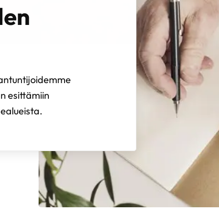
den
siantuntijoidemme
en esittämiin
ealueista.