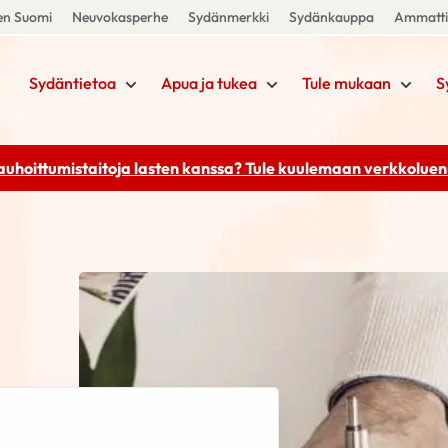
en Suomi
Neuvokasperhe
Sydänmerkki
Sydänkauppa
Ammattil
Sydäntietoa
Apua ja tukea
Tule mukaan
S
rauhoittumistaitoja lasten kanssa? Tule kuulemaan
verkkoluenn