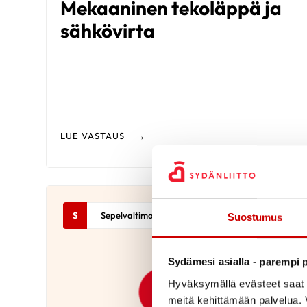
Mekaaninen tekoläppä ja
sähkövirta
LUE VASTAUS
S
Sepelvaltimotauti
Suostumus
Sydämesi asialla - parempi p
Hyväksymällä evästeet saat s
meitä kehittämään palvelua. V