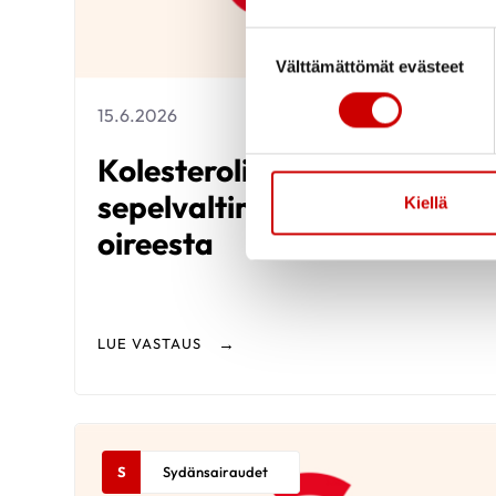
Suostumuksen valinta
Välttämättömät evästeet
15.6.2026
Kolesterolilääkityksestä ja
sepelvaltimotaudin
Kiellä
oireesta
LUE VASTAUS
S
Sydänsairaudet