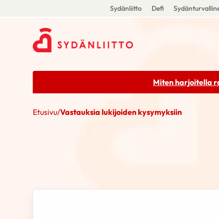
Sydänliitto
Defi
Sydänturvallin
Miten harjoitella 
Etusivu
/
Vastauksia lukijoiden kysymyksiin