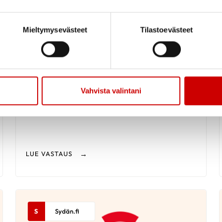
Mieltymysevästeet
Tilastoevästeet
9.6.2026
Sepelvaltimotautipotilas
kuivakuppauksessa
Vahvista valintani
LUE VASTAUS
S
Sydän.fi