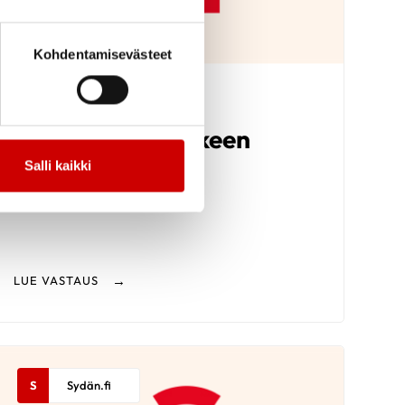
Kohdentamisevästeet
9.6.2026
Verenpainelääkkeen
ottoajankohta
Salli kaikki
LUE VASTAUS
S
Sydän.fi