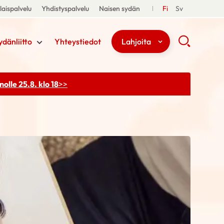
aispalvelu
Yhdistyspalvelu
Naisen sydän
Fi
Sv
ydänliitto
Yhteystiedot
Lahjoita
olle 25.8. klo 18
>>