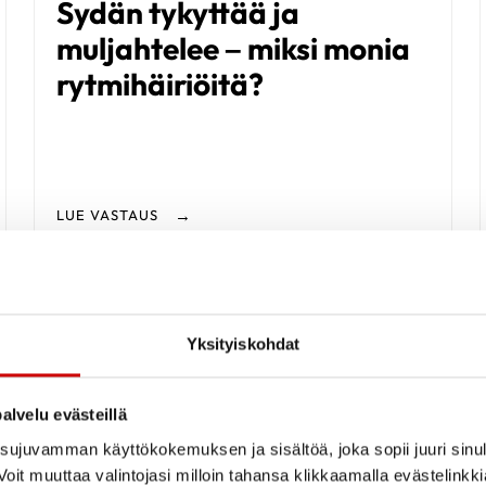
Sydän tykyttää ja
muljahtelee – miksi monia
rytmihäiriöitä?
LUE VASTAUS
S
Sepelvaltimotauti
Yksityiskohdat
alvelu evästeillä
ujuvamman käyttökokemuksen ja sisältöä, joka sopii juuri sinul
oit muuttaa valintojasi milloin tahansa klikkaamalla evästelinkk