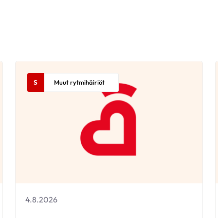
S
Muut rytmihäiriöt
4.8.2026