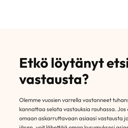
Etkö löytänyt et
vastausta?
Olemme vuosien varrella vastanneet tuhansi
kannattaa selata vastauksia rauhassa. Jos 
omaan askarruttavaan asiaasi vastausta ja 
jäsen, voit lähettää oman kysymyksesi asia