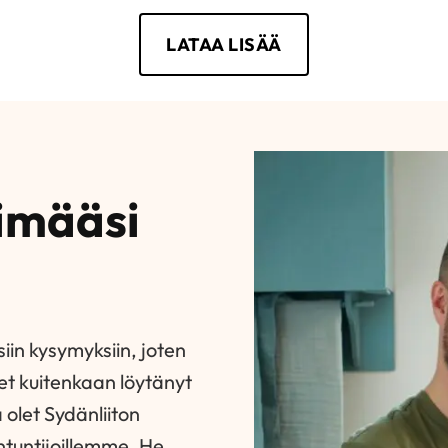
LATAA LISÄÄ
simääsi
in kysymyksiin, joten
et kuitenkaan löytänyt
olet Sydänliiton
ntuntijoillemme. He