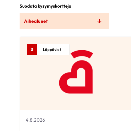
Suodata kysymyskortteja
Aihealueet
S
Läppäviat
4.8.2026