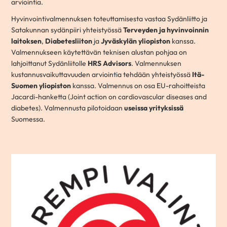
arviointia.
Hyvinvointivalmennuksen toteuttamisesta vastaa Sydänliitto ja
Satakunnan sydänpiiri yhteistyössä
Terveyden ja hyvinvoinnin
laitoksen
,
Diabetesliiton
ja
Jyväskylän yliopiston
kanssa.
Valmennukseen käytettävän teknisen alustan pohjaa on
lahjoittanut Sydänliitolle
HRS Advisors
. Valmennuksen
kustannusvaikuttavuuden arviointia tehdään yhteistyössä
Itä-
Suomen yliopiston
kanssa. Valmennus on osa EU-rahoitteista
Jacardi-hanketta (Joint action on cardiovascular diseases and
diabetes). Valmennusta pilotoidaan
useissa yrityksissä
Suomessa.