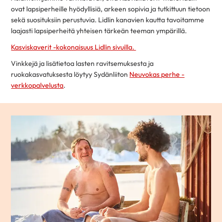
ovat lapsiperheille hyödyllisiä, arkeen sopivia ja tutkittuun tietoon
sekä suosituksiin perustuvia. Lidlin kanavien kautta tavoitamme
laajasti lapsiperheitä yhteisen tärkeän teeman ympärillä.
Kasviskaverit -kokonaisuus Lidlin sivuilla.
Vinkkejä ja lisätietoa lasten ravitsemuksesta ja
ruokakasvatuksesta löytyy Sydänliiton
Neuvokas perhe -
verkkopalvelusta
.