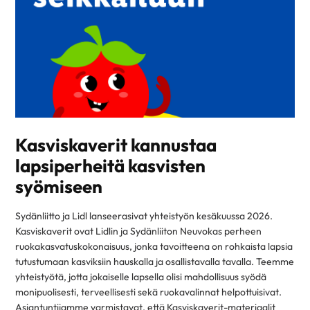
Kasviskaverit kannustaa
lapsiperheitä kasvisten
syömiseen
Sydänliitto ja Lidl lanseerasivat yhteistyön kesäkuussa 2026.
Kasviskaverit ovat Lidlin ja Sydänliiton Neuvokas perheen
ruokakasvatuskokonaisuus, jonka tavoitteena on rohkaista lapsia
tutustumaan kasviksiin hauskalla ja osallistavalla tavalla. Teemme
yhteistyötä, jotta jokaiselle lapsella olisi mahdollisuus syödä
monipuolisesti, terveellisesti sekä ruokavalinnat helpottuisivat.
Asiantuntijamme varmistavat, että Kasviskaverit-materiaalit