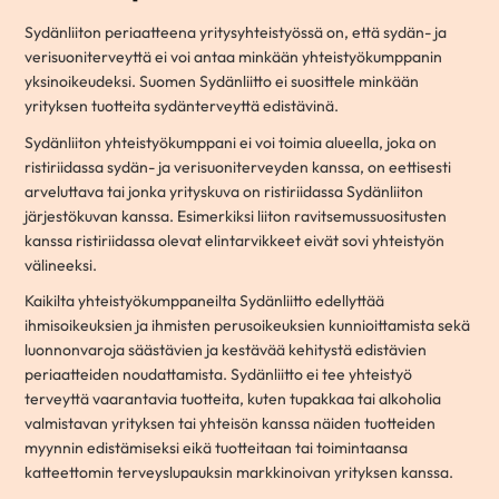
Sydänliiton periaatteena yritysyhteistyössä on, että sydän- ja
verisuoniterveyttä ei voi antaa minkään yhteistyökumppanin
yksinoikeudeksi. Suomen Sydänliitto ei suosittele minkään
yrityksen tuotteita sydänterveyttä edistävinä.
Sydänliiton yhteistyökumppani ei voi toimia alueella, joka on
ristiriidassa sydän- ja verisuoniterveyden kanssa, on eettisesti
arveluttava tai jonka yrityskuva on ristiriidassa Sydänliiton
järjestökuvan kanssa. Esimerkiksi liiton ravitsemussuositusten
kanssa ristiriidassa olevat elintarvikkeet eivät sovi yhteistyön
välineeksi.
Kaikilta yhteistyökumppaneilta Sydänliitto edellyttää
ihmisoikeuksien ja ihmisten perusoikeuksien kunnioittamista sekä
luonnonvaroja säästävien ja kestävää kehitystä edistävien
periaatteiden noudattamista. Sydänliitto ei tee yhteistyö
terveyttä vaarantavia tuotteita, kuten tupakkaa tai alkoholia
valmistavan yrityksen tai yhteisön kanssa näiden tuotteiden
myynnin edistämiseksi eikä tuotteitaan tai toimintaansa
katteettomin terveyslupauksin markkinoivan yrityksen kanssa.