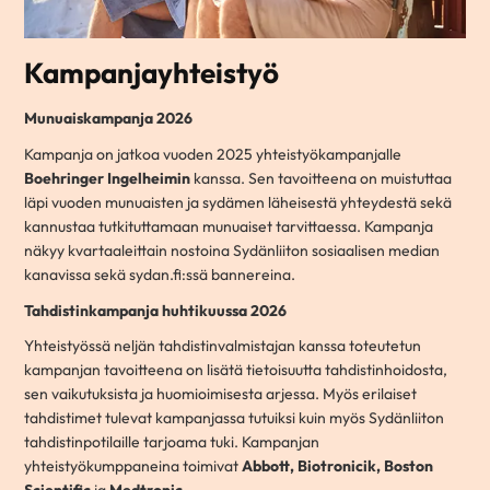
Kampanjayhteistyö
Munuaiskampanja 2026
Kampanja on jatkoa vuoden 2025 yhteistyökampanjalle
Boehringer Ingelheimin
kanssa. Sen tavoitteena on muistuttaa
läpi vuoden munuaisten ja sydämen läheisestä yhteydestä sekä
kannustaa tutkituttamaan munuaiset tarvittaessa. Kampanja
näkyy kvartaaleittain nostoina Sydänliiton sosiaalisen median
kanavissa sekä sydan.fi:ssä bannereina.
Tahdistinkampanja huhtikuussa 2026
Yhteistyössä neljän tahdistinvalmistajan kanssa toteutetun
kampanjan tavoitteena on lisätä tietoisuutta tahdistinhoidosta,
sen vaikutuksista ja huomioimisesta
arjessa. Myös erilaiset
tahdistimet tulevat kampanjassa tutuiksi kuin myös Sydänliiton
tahdistinpotilaille tarjoama tuki. Kampanjan
yhteistyökumppaneina toimivat
Abbott, Biotronicik, Boston