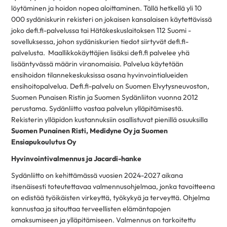
löytäminen ja hoidon nopea aloittaminen. Tällä hetkellä yli 10
000 sydäniskurin rekisteri on jokaisen kansalaisen käytettävissä
joko defi.fi-palvelussa tai Hätäkeskuslaitoksen 112 Suomi -
sovelluksessa, johon sydäniskurien tiedot siirtyvät defi.fi-
palvelusta. Maallikkokäyttäjien lisäksi defi.fi palvelee yhä
lisääntyvässä määrin viranomaisia. Palvelua käytetään
ensihoidon tilannekeskuksissa osana hyvinvointialueiden
ensihoitopalvelua. Defi.fi-palvelu on Suomen Elvytysneuvoston,
Suomen Punaisen Ristin ja Suomen Sydänliiton vuonna 2012
perustama. Sydänliitto vastaa palvelun ylläpitämisestä.
Rekisterin ylläpidon kustannuksiin osallistuvat pienillä osuuksilla
Suomen Punainen Risti, Medidyne Oy ja Suomen
Ensiapukoulutus Oy
Hyvinvointivalmennus ja Jacardi-hanke
Sydänliitto on kehittämässä vuosien 2024-2027 aikana
itsenäisesti toteutettavaa valmennusohjelmaa, jonka tavoitteena
on edistää työikäisten virkeyttä, työkykyä ja terveyttä. Ohjelma
kannustaa ja sitouttaa terveellisten elämäntapojen
omaksumiseen ja ylläpitämiseen. Valmennus on tarkoitettu