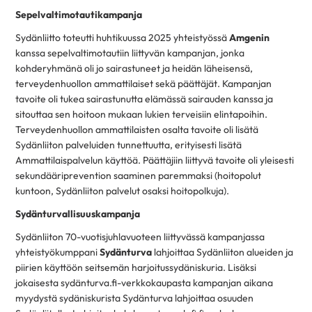
Sepelvaltimotautikampanja
Sydänliitto toteutti huhtikuussa 2025 yhteistyössä
Amgenin
kanssa sepelvaltimotautiin liittyvän kampanjan, jonka
kohderyhmänä oli jo sairastuneet ja heidän läheisensä,
terveydenhuollon ammattilaiset sekä
päättäjät. Kampanjan
tavoite oli tukea sairastunutta elämässä sairauden kanssa ja
sitouttaa sen hoitoon mukaan lukien terveisiin elintapoihin.
Terveydenhuollon ammattilaisten osalta tavoite oli lisätä
Sydänliiton palveluiden tunnettuutta, erityisesti lisätä
Ammattilaispalvelun käyttöä.
Päättäjiin liittyvä tavoite oli yleisesti
sekundääriprevention saaminen paremmaksi (hoitopolut
kuntoon, Sydänliiton palvelut osaksi
hoitopolkuja).
Sydänturvallisuuskampanja
Sydänliiton 70-vuotisjuhlavuoteen liittyvässä kampanjassa
yhteistyökumppani
Sydänturva
lahjoittaa Sydänliiton alueiden ja
piirien käyttöön seitsemän harjoitussydäniskuria. Lisäksi
jokaisesta sydänturva.fi-verkkokaupasta kampanjan aikana
myydystä sydäniskurista Sydänturva lahjoittaa osuuden