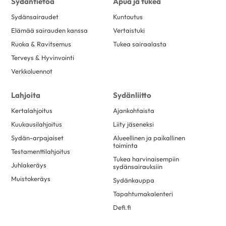
Sydäntietoa
Apua ja tukea
Sydänsairaudet
Kuntoutus
Elämää sairauden kanssa
Vertaistuki
Ruoka & Ravitsemus
Tukea sairaalasta
Terveys & Hyvinvointi
Verkkoluennot
Lahjoita
Sydänliitto
Kertalahjoitus
Ajankohtaista
Kuukausilahjoitus
Liity jäseneksi
Sydän-arpajaiset
Alueellinen ja paikallinen
toiminta
Testamenttilahjoitus
Tukea harvinaisempiin
Juhlakeräys
sydänsairauksiin
Muistokeräys
Sydänkauppa
Tapahtumakalenteri
Defi.fi