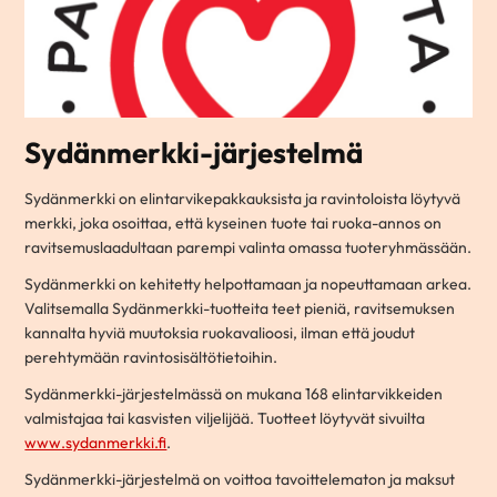
Sydänmerkki-järjestelmä
Sydänmerkki on elintarvikepakkauksista ja ravintoloista löytyvä
merkki, joka osoittaa, että kyseinen tuote tai ruoka-annos on
ravitsemuslaadultaan parempi valinta omassa tuoteryhmässään.
Sydänmerkki on kehitetty helpottamaan ja nopeuttamaan arkea.
Valitsemalla Sydänmerkki-tuotteita teet pieniä, ravitsemuksen
kannalta hyviä muutoksia ruokavalioosi, ilman että joudut
perehtymään ravintosisältötietoihin.
Sydänmerkki-järjestelmässä on mukana 168 elintarvikkeiden
valmistajaa tai kasvisten viljelijää. Tuotteet löytyvät sivuilta
www.sydanmerkki.fi
.
Sydänmerkki-järjestelmä on voittoa tavoittelematon ja maksut