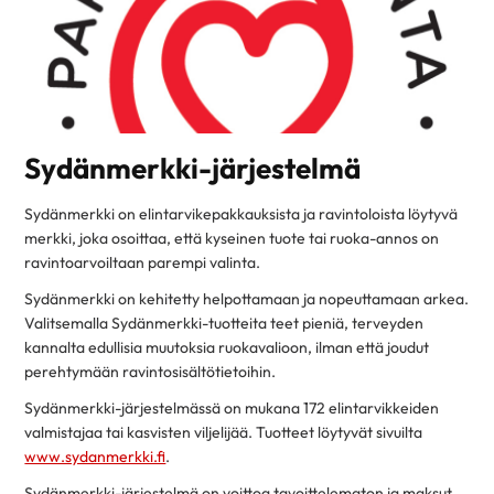
Sydänmerkki-järjestelmä
Sydänmerkki on elintarvikepakkauksista ja ravintoloista löytyvä
merkki, joka osoittaa, että kyseinen tuote tai ruoka-annos on
ravintoarvoiltaan parempi valinta.
Sydänmerkki on kehitetty helpottamaan ja nopeuttamaan arkea.
Valitsemalla Sydänmerkki-tuotteita teet pieniä, terveyden
kannalta edullisia muutoksia ruokavalioon, ilman että joudut
perehtymään ravintosisältötietoihin.
Sydänmerkki-järjestelmässä on mukana 172 elintarvikkeiden
valmistajaa tai kasvisten viljelijää. Tuotteet löytyvät sivuilta
www.sydanmerkki.fi
.
Sydänmerkki-järjestelmä on voittoa tavoittelematon ja maksut