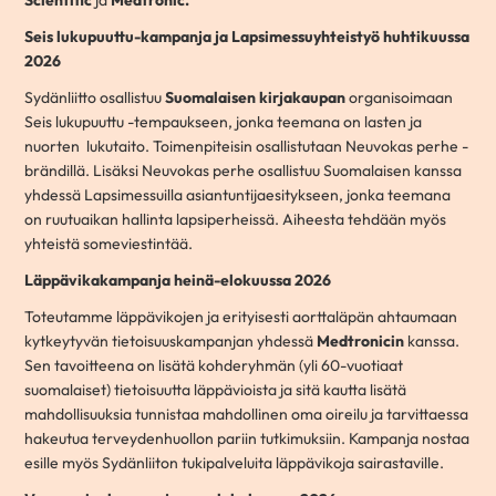
Scientific
ja
Medtronic.
Seis lukupuuttu-kampanja ja Lapsimessuyhteistyö huhtikuussa
2026
Sydänliitto osallistuu
Suomalaisen kirjakaupan
organisoimaan
Seis lukupuuttu -tempaukseen, jonka teemana on lasten ja
nuorten lukutaito. Toimenpiteisin osallistutaan Neuvokas perhe -
brändillä. Lisäksi Neuvokas perhe osallistuu Suomalaisen kanssa
yhdessä Lapsimessuilla asiantuntijaesitykseen, jonka teemana
on ruutuaikan hallinta lapsiperheissä. Aiheesta tehdään myös
yhteistä someviestintää.
Läppävikakampanja heinä-elokuussa 2026
Toteutamme läppävikojen ja erityisesti aorttaläpän ahtaumaan
kytkeytyvän tietoisuuskampanjan yhdessä
Medtronicin
kanssa.
Sen tavoitteena on lisätä kohderyhmän (yli 60-vuotiaat
suomalaiset) tietoisuutta läppävioista ja sitä kautta lisätä
mahdollisuuksia tunnistaa mahdollinen oma oireilu ja tarvittaessa
hakeutua terveydenhuollon pariin tutkimuksiin. Kampanja nostaa
esille myös Sydänliiton tukipalveluita läppävikoja sairastaville.