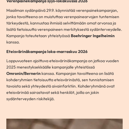
Verenpainekampanja syys-lokakuussa 2026
Maailman sydänpäivä 29.9. käynnistää verenpainekampanjan,
jonka tavoitteena on muistuttaa verenpainearvojen tuntemisen
tärkeydestä, kannustaa ihmisiä selvittämään omat arvonsa ja
lisätä tietoisuutta verenpaineen merkityksestä sydänterveydelle.
Kampanja toteutetaan yhteistyössä
Boehringer Ingelheimin
kanssa.
Eteisvärinäkampanja loka-marraskuu 2026
Loppuvuoteen ajoittuva eteisvärinäkampanja on jatkoa vuoden
2025 menestyksekkäälle kampanjalle yhteistössä
Omronin/Bernerin
kanssa. Kampanjan tavoitteena on lisätä
kohderyhmien tietoisuutta eteisvärinästä, sen tunnistamisen
tavoista sekä yhteydestä aivainfarktiin. Kohderyhmänä ovat
eteisvärinää sairastavat sekä henkilöt, joilla on jokin
sydänterveyden riskitekijä.