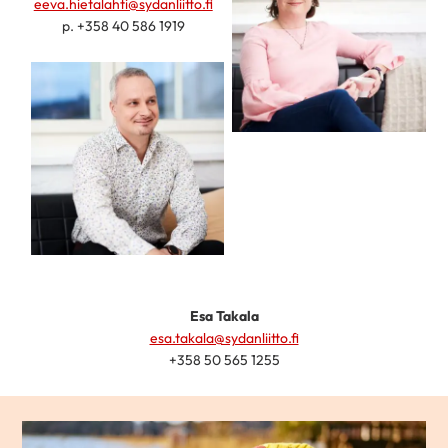
eeva.hietalahti@sydanliitto.fi
p. +358 40 586 1919
Esa Takala
esa.takala@sydanliitto.fi
+358 50 565 1255