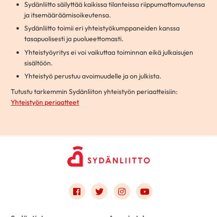
Sydänliitto säilyttää kaikissa tilanteissa riippumattomuutensa
ja itsemääräämisoikeutensa.
Sydänliitto toimii eri yhteistyökumppaneiden kanssa
tasapuolisesti ja puolueettomasti.
Yhteistyöyritys ei voi vaikuttaa toiminnan eikä julkaisujen
sisältöön.
Yhteistyö perustuu avoimuudelle ja on julkista.
Tutustu tarkemmin Sydänliiton yhteistyön periaatteisiin:
Yhteistyön periaatteet
Link to facebook
Link to twitter
Link to instagram
Link to youtube