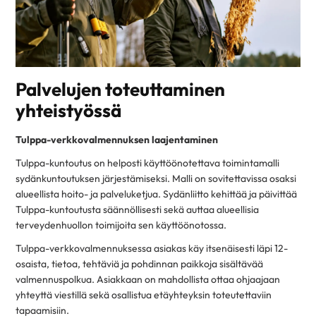
Palvelujen toteuttaminen
yhteistyössä
Tulppa-verkkovalmennuksen laajentaminen
Tulppa-kuntoutus on helposti käyttöönotettava toimintamalli
sydänkuntoutuksen järjestämiseksi. Malli on sovitettavissa osaksi
alueellista hoito- ja palveluketjua. Sydänliitto kehittää ja päivittää
Tulppa-kuntoutusta säännöllisesti sekä auttaa alueellisia
terveydenhuollon toimijoita sen käyttöönotossa.
Tulppa-verkkovalmennuksessa asiakas käy itsenäisesti läpi 12-
osaista, tietoa, tehtäviä ja pohdinnan paikkoja sisältävää
valmennuspolkua. Asiakkaan on mahdollista ottaa ohjaajaan
yhteyttä viestillä sekä osallistua etäyhteyksin toteutettaviin
tapaamisiin.