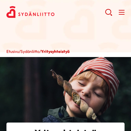
Etusivu
/
Sydänliitto
/
Yritysyhteistyö