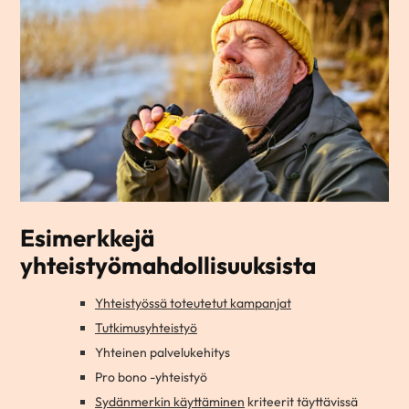
Esimerkkejä
yhteistyömahdollisuuksista
Yhteistyössä toteutetut kampanjat
Tutkimusyhteistyö
Yhteinen palvelukehitys
Pro bono -yhteistyö
Sydänmerkin käyttäminen
kriteerit täyttävissä