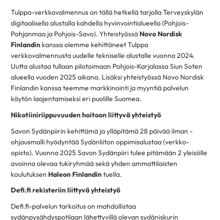
Tulppa-verkkovalmennus on tällä hetkellä tarjolla Terveyskylän
digitaalisella alustalla kahdella hyvinvointialueella (Pohjois-
Pohjanmaa ja Pohjois-Savo). Yhteistyössä
Novo Nordisk
Finlandin
kanssa olemme kehittäneet Tulppa
verkkovalmennusta uudelle tekniselle alustalle vuonna 2024.
Uutta alustaa tullaan pilotoimaan Pohjois-Karjalassa Siun Soten
alueella vuoden 2025 aikana. Lisäksi yhteistyössä Novo Nordisk
Finlandin kanssa teemme markkinointi ja myyntiä palvelun
käytön laajentamiseksi eri puolille Suomea.
Nikotiiniriippuvuuden hoitoon liittyvä yhteistyö
Savon Sydänpiirin kehittämä ja ylläpitämä 28 päivää ilman -
ohjausmalli hyödyntää Sydänliiton oppimisalustaa (verkko-
opisto). Vuonna 2025 Savon Sydänpiiri tulee pitämään 2 yleisölle
avoinna olevaa tukiryhmää sekä yhden ammattilaisten
koulutuksen
Haleon Finlandin
tuella.
Defi.fi rekisteriin liittyvä yhteistyö
Defi.fi-palvelun tarkoitus on mahdollistaa
sydänpysähdyspotilaan lähettyvillä olevan sydäniskurin