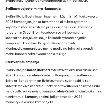
Sydänliitolle. Lahjoitus kohdennetaan defi.fi-palveluun.
Sydämen vajaatoiminta -kampanja
Sydänliitto ja
Boehringer Ingelheim
käynnistivät toukokuussa
2025 kampanjan, jonka tavoitteena oli tukea sydämen
vajaatoimintaa sairastavia ja heidän läheisiään. Kampanja
toteutettiin Sydänliiton Facebookissa eri teemaisina
sponsoroituina julkaisuna, joilla kohderyhmää ohjattiin
kampanjan koontisivulle sydan.fi/vajaatoiminta.
Monimediakampanjassa muina medioina toimivat sydan.fi:n
mobiilibanneri sekä Sydänliiton uutiskirje.
Eteisvärinäkampanja
Sydänliitto ja
Omron (Berner)
toteuttavat loka-marraskuussa
2025 kampanjan eteisvärinästä. Kampanjan tavoitteena on
lisätä eri kohderyhmien tietoisuutta eteisvärinästä ja sen
yhteydestä aivoinfarktiin. Tärkeänä tavoitteena on myös lisätä
tietoisuutta eri keinoista tunnistaa eteisvärinä ja toimia oikein sen
tunnistettua. Kampanja toimii jatkona vuoden 2024
menestyksekkäälle kampanjalle.