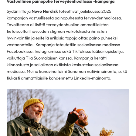
Vastuullinen painopuhe terveydenhuollossa -kampanja
Sydänliitto ja
Novo Nordisk
toteuttivat joulukuussa 2025
kampanjan vastuullisesta painopuheesta terveydenhuollossa.
Tavoitteena oli lisätä terveydenhuollon ammattilaisten
tietoisuutta lihavuuden stigman vaikutuksista ihmisten
hyvinvointiin ja esitellä erilaisia tapoja ottaa paino puheeksi
vastaanotolla. Kampanja toteutettiin sosiaalisessa mediassa
Facebookissa, Instagramissa sekä TikTokissa lääkäriopiskelija,
vaikuttaja Tiia Suomalaisen kanssa. Kampanja herätti
kiinnostusta ja sai aikaan aktiivista keskustelua sosiaalisessa
mediassa. Muina kanavina toimi Sanoman natiivimainonta, sekä
tiukasti ammattilaisille kohdennettu LinkedIn-mainonta.