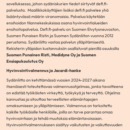
sovelluksessa, johon sydäniskurien tiedot siirtyvät defi.fi-
palvelusta. Maallikkokäyttäjien lisäksi defi.fi palvelee yhä
lisääntyvässä määrin viranomaisia. Palvelua käytetään
ensihoidon tilannekeskuksissa osana hyvinvointialueiden
ensihoitopalvelua. Defi.fi-palvelu on Suomen Elvytysneuvoston,
Suomen Punaisen Ristin ja Suomen Sydänliiton vuonna 2012
perustama. Sydänliitto vastaa palvelun ylläpitämisestä.
Rekisterin ylläpidon kustannuksiin osallistuvat pienillä osuuksilla
Suomen Punainen Risti, Medidyne Oy ja Suomen
Ensiapukoulutus Oy
Hyvinvointivalmennus ja Jacardi-hanke
Sydänliitto on kehittämässä vuosien 2024-2027 aikana
itsenäisesti toteutettavaa valmennusohjelmaa, jonka tavoitteena
on edistää työikäisten virkeyttä, työkykyä ja terveyttä. Ohjelma
kannustaa ja sitouttaa terveellisten elämäntapojen
omaksumiseen ja ylläpitämiseen. Valmennus on tarkoitettu
kaikille työikäisille henkilöille, joilla on tarve parantaa omaa
hyvinvointiaan ja tehdä muutoksia elämäntavoissaan.
Hyvinvointivalmennukseen sisältyy vaikutusten ja vaikuttavuuden