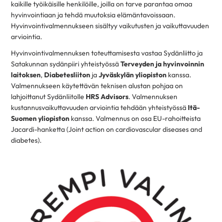
kaikille työikäisille henkilöille, joilla on tarve parantaa omaa
hyvinvointiaan ja tehdä muutoksia elämäntavoissaan.
Hyvinvointivalmennukseen sisältyy vaikutusten ja vaikuttavuuden
arviointia.
Hyvinvointivalmennuksen toteuttamisesta vastaa Sydänliitto ja
Satakunnan sydänpiiri yhteistyössä
Terveyden ja hyvinvoinnin
laitoksen
,
Diabetesliiton
ja
Jyväskylän yliopiston
kanssa.
Valmennukseen käytettävän teknisen alustan pohjaa on
lahjoittanut Sydänliitolle
HRS Advisors
. Valmennuksen
kustannusvaikuttavuuden arviointia tehdään yhteistyössä
Itä-
Suomen yliopiston
kanssa. Valmennus on osa EU-rahoitteista
Jacardi-hanketta (Joint action on cardiovascular diseases and
diabetes).