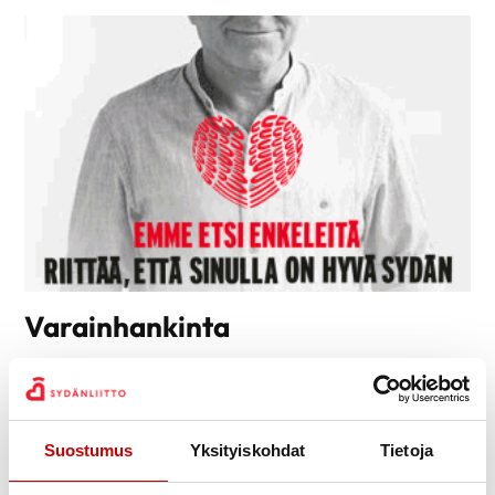
Varainhankinta
Saamme vuosittain noin miljoona euroa yksityislahjoituksina.
Testamenttituottojen lisäksi lahjoituksia tuovat erilaiset
keräyskampanjat. Esimerkiksi perinteinen joulukalenterimme on
ihastuttanut lahjoittajiamme jo lähes kymmenen vuotta. Lisäksi
Suostumus
Yksityiskohdat
Tietoja
järjestämme vuosittain Sydän-arpajaiset.