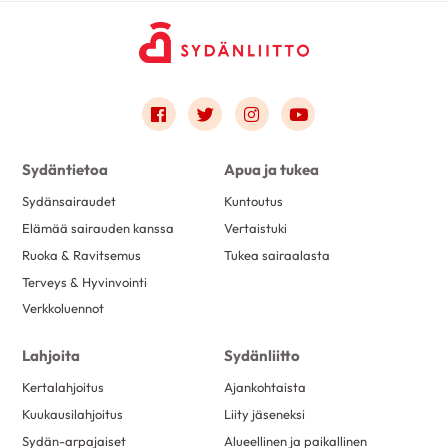
Link to facebook
Link to twitter
Link to instagram
Link to youtube
Sydäntietoa
Apua ja tukea
Sydänsairaudet
Kuntoutus
Elämää sairauden kanssa
Vertaistuki
Ruoka & Ravitsemus
Tukea sairaalasta
Terveys & Hyvinvointi
Verkkoluennot
Lahjoita
Sydänliitto
Kertalahjoitus
Ajankohtaista
Kuukausilahjoitus
Liity jäseneksi
Sydän-arpajaiset
Alueellinen ja paikallinen