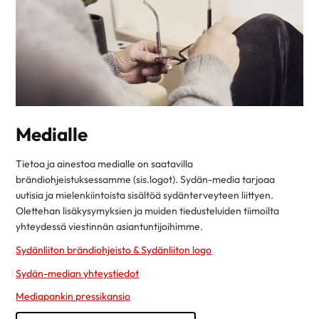
Medialle
Tietoa ja ainestoa medialle on saatavilla
brändiohjeistuksessamme (sis.logot). Sydän-media tarjoaa
uutisia ja mielenkiintoista sisältöä sydänterveyteen liittyen.
Olettehan lisäkysymyksien ja muiden tiedusteluiden tiimoilta
yhteydessä viestinnän asiantuntijoihimme.
Sydänliiton brändiohjeisto &
Sydänliiton logo
Sydän-median yhteystiedot
Mediapankin pressikansio