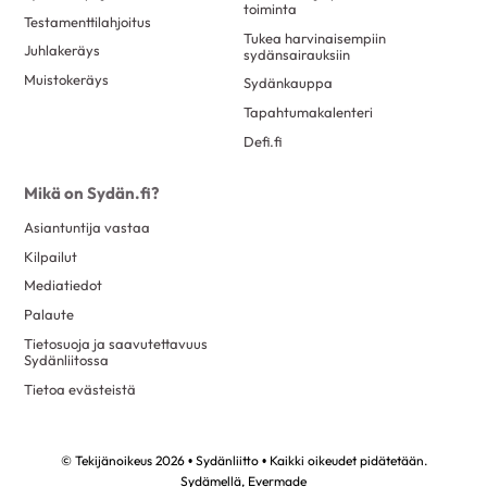
toiminta
Testamenttilahjoitus
Tukea harvinaisempiin
Juhlakeräys
sydänsairauksiin
Muistokeräys
Sydänkauppa
Tapahtumakalenteri
Defi.fi
Mikä on Sydän.fi?
Asiantuntija vastaa
Kilpailut
Mediatiedot
Palaute
Tietosuoja ja saavutettavuus
Sydänliitossa
Tietoa evästeistä
© Tekijänoikeus 2026 • Sydänliitto • Kaikki oikeudet pidätetään.
Sydämellä,
Evermade