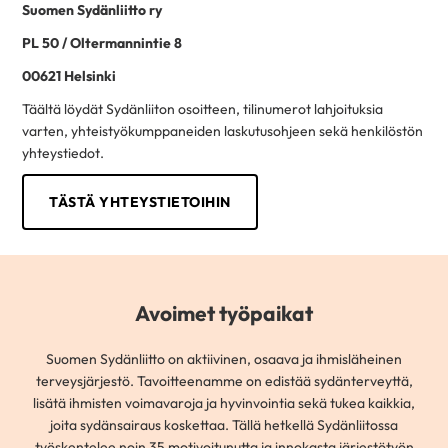
Suomen Sydänliitto ry
PL 50 / Oltermannintie 8
00621 Helsinki
Täältä löydät Sydänliiton osoitteen, tilinumerot lahjoituksia
varten, yhteistyökumppaneiden laskutusohjeen sekä henkilöstön
yhteystiedot.
TÄSTÄ YHTEYSTIETOIHIN
Avoimet työpaikat
Suomen Sydänliitto on aktiivinen, osaava ja ihmisläheinen
terveysjärjestö. Tavoitteenamme on edistää sydänterveyttä,
lisätä ihmisten voimavaroja ja hyvinvointia sekä tukea kaikkia,
joita sydänsairaus koskettaa. Tällä hetkellä Sydänliitossa
työskentelee noin 35 motivoitunutta ja innokasta järjestötyön