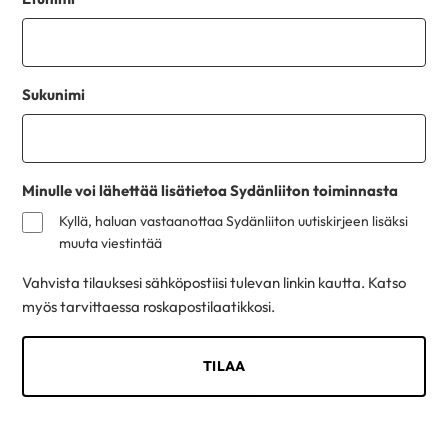
Sukunimi
Minulle voi lähettää lisätietoa Sydänliiton toiminnasta
Kyllä, haluan vastaanottaa Sydänliiton uutiskirjeen lisäksi
muuta viestintää
Vahvista tilauksesi sähköpostiisi tulevan linkin kautta. Katso
myös tarvittaessa roskapostilaatikkosi.