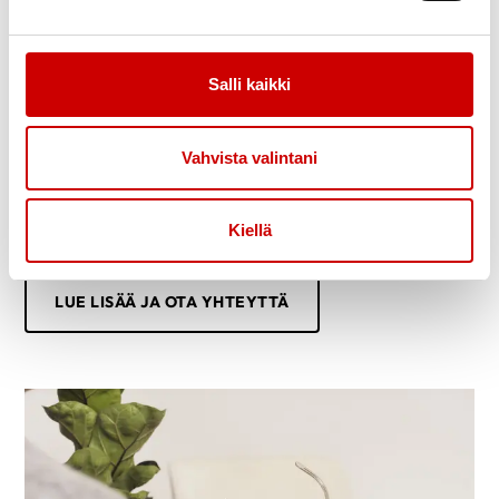
Salli kaikki
Yritysyhteistyö
Vahvista valintani
Tavoitteenamme yhteistyössä on edistää sydän- ja
verisuoniterveyttä Suomessa yhdessä yhteistyökumppanin
kanssa. Periaatteenamme on tehdä yhteistyötä useiden eri
Kiellä
yritysten ja yhteistyökumppanien kanssa.
LUE LISÄÄ JA OTA YHTEYTTÄ