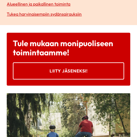
Alueellinen ja paikallinen toiminta
Tukea harvinaisempiin sydänsairauksiin
Tule mukaan monipuoliseen
toimintaamme!
LIITY JÄSENEKSI!