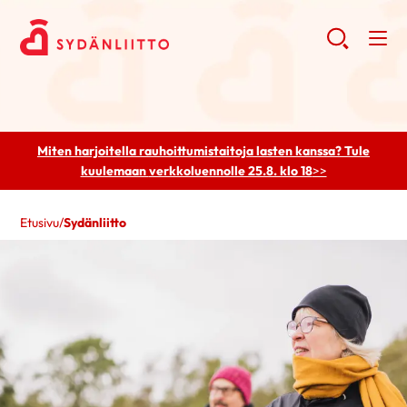
Miten harjoitella rauhoittumistaitoja lasten kanssa? Tule
kuulemaan
verkkoluennolle 25.8. klo 18
>>
Etusivu
/
Sydänliitto