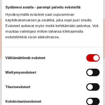
TUTUSTU LAHJOITUSMAHDOLLISUUKSIIN
Sydämesi asialla - parempi palvelu evästeillä
Hyväksymällä evästeet saat sujuvamman
käyttökokemuksen ja sisältöä, joka sopii juuri sinulle.
Evästeet auttavat myös meitä kehittämään palvelua. Voit
muuttaa valintojasi milloin tahansa klikkaamalla
Arvomme ovat ihmisen kunnioittaminen,
evästelinkkiä sivun alakulmassa.
asiantuntemus, luotettavuus, rohkeus ja
tavoitteellisuus.
Suostumuksen valinta
Välttämättömät evästeet
Mieltymysevästeet
Tilastoevästeet
Kohdentamisevästeet