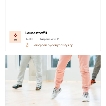
Lounastreffit
6
12.00
Kasperinviita 13
elo
Seinäjoen Sydänyhdistys ry