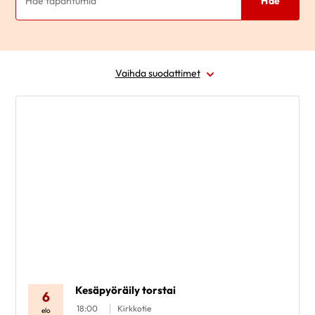
Hae
Vaihda suodattimet
Laji
Ajankohta
Paikkakunta
Alue
Poista valinnat
Kesäpyöräily torstai
6
18:00
Kirkkotie
elo