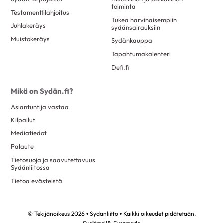
toiminta
Testamenttilahjoitus
Tukea harvinaisempiin
Juhlakeräys
sydänsairauksiin
Muistokeräys
Sydänkauppa
Tapahtumakalenteri
Defi.fi
Mikä on Sydän.fi?
Asiantuntija vastaa
Kilpailut
Mediatiedot
Palaute
Tietosuoja ja saavutettavuus
Sydänliitossa
Tietoa evästeistä
© Tekijänoikeus 2026 • Sydänliitto • Kaikki oikeudet pidätetään.
Sydämellä,
Evermade