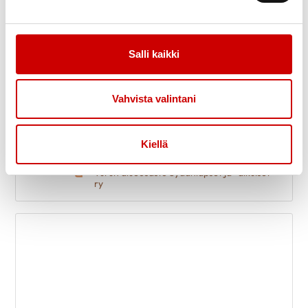
Salli kaikki
Vahvista valintani
Sirkus Finlandia Uudessakaupungissa -
6
PERUTTU
Kiellä
elo
18.30
Pohitullin kenttä
Turun alueosasto Sydänlapset ja -aikuiset
ry