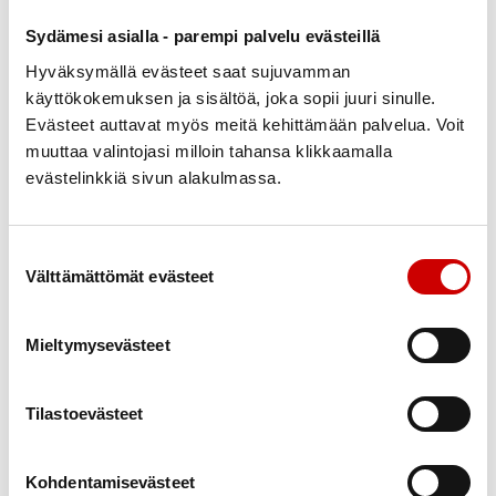
Sydämesi asialla - parempi palvelu evästeillä
Hyväksymällä evästeet saat sujuvamman
käyttökokemuksen ja sisältöä, joka sopii juuri sinulle.
Evästeet auttavat myös meitä kehittämään palvelua. Voit
muuttaa valintojasi milloin tahansa klikkaamalla
evästelinkkiä sivun alakulmassa.
Suostumuksen valinta
Välttämättömät evästeet
Kesäteatterimatka Utran uittotuvalle
6
Utra
elo
Nilsiän Sydänyhdistys Ry
Mieltymysevästeet
Tilastoevästeet
Kohdentamisevästeet