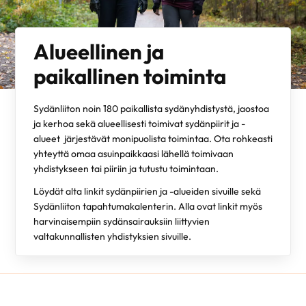
Alueellinen ja
paikallinen toiminta
Sydänliiton noin 180 paikallista sydänyhdistystä, jaostoa
ja kerhoa sekä alueellisesti toimivat sydänpiirit ja -
alueet järjestävät monipuolista toimintaa. Ota rohkeasti
yhteyttä omaa asuinpaikkaasi lähellä toimivaan
yhdistykseen tai piiriin ja tutustu toimintaan.
Löydät alta linkit sydänpiirien ja -alueiden sivuille sekä
Sydänliiton tapahtumakalenterin. Alla ovat linkit myös
harvinaisempiin sydänsairauksiin liittyvien
valtakunnallisten yhdistyksien sivuille.