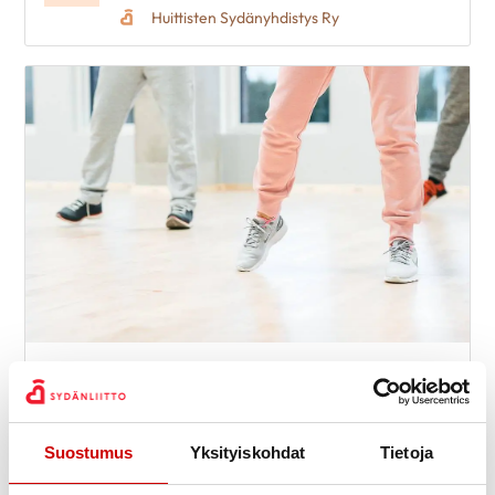
Huittisten Sydänyhdistys Ry
Kuntosali
6
9:15
Kirkkotie 10B
elo
Tohmajärvi-Värtsilän Sydänyhdistys Ry
Suostumus
Yksityiskohdat
Tietoja