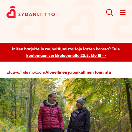
Miten harjoitella rauhoittumistaitoja lasten kanssa? Tule
kuulemaan
verkkoluennolle 25.8. klo 18
>>
Etusivu
/
Tule mukaan
/
Alueellinen ja paikallinen toiminta