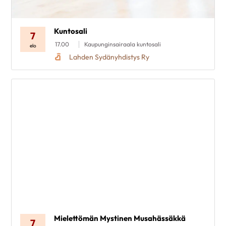
Kuntosali
7
17.00
Kaupunginsairaala kuntosali
elo
Lahden Sydänyhdistys Ry
Mielettömän Mystinen Musahässäkkä
7