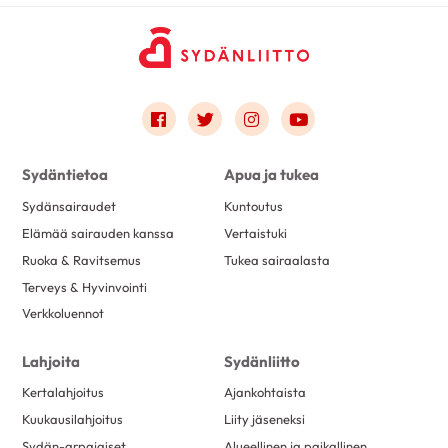
Link to facebook
Link to twitter
Link to instagram
Link to youtube
Sydäntietoa
Apua ja tukea
Sydänsairaudet
Kuntoutus
Elämää sairauden kanssa
Vertaistuki
Ruoka & Ravitsemus
Tukea sairaalasta
Terveys & Hyvinvointi
Verkkoluennot
Lahjoita
Sydänliitto
Kertalahjoitus
Ajankohtaista
Kuukausilahjoitus
Liity jäseneksi
Sydän-arpajaiset
Alueellinen ja paikallinen