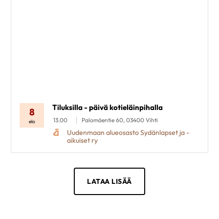
Tiluksilla - päivä kotieläinpihalla
8
13.00
Palomäentie 60, 03400 Vihti
elo
Uudenmaan alueosasto Sydänlapset ja -
aikuiset ry
LATAA LISÄÄ