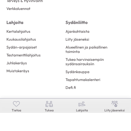
Terveys & Hyvinvointi
Verkkoluennot
Lahjoita
Sydänliitto
Kertalahjoitus
Ajankohtaista
Kuukausilahjoitus
Liity jäseneksi
Sydän-arpajaiset
Alueellinen ja paikallinen
toiminta
Testamenttilahjoitus
Tukea harvinaisempiin
Juhlakeräys
sydänsairauksiin
Muistokeräys
Sydänkauppa
Tapahtumakalenteri
Defi.fi
Mikä on Sydän.fi?
Asiantuntija vastaa
Tietoa
Tukea
Lahjoita
Liity jäseneksi
Kilpailut
Mediatiedot