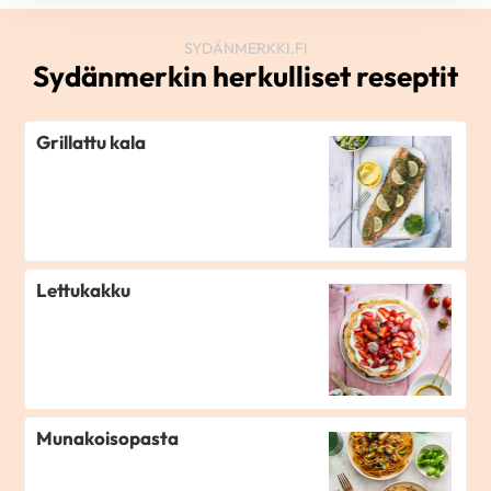
SYDÄNMERKKI.FI
Sydänmerkin herkulliset reseptit
Grillattu kala
Lettukakku
Munakoisopasta