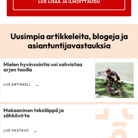
LUE LISÄÄ JA ILMOITTAUDU
Uusimpia artikkeleita, blogeja ja
asiantuntijavastauksia
Mielen hyvinvointia voi vahvistaa
arjen teoilla
LUE ARTIKKELI
Mekaaninen tekoläppä ja
sähkövirta
LUE VASTAUS