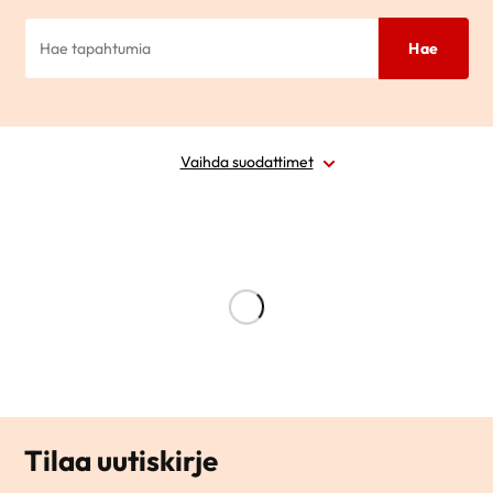
Hae
Vaihda suodattimet
Laji
Ajankohta
Paikkakunta
Alue
Tilaa uutiskirje