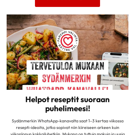
Helpot reseptit suoraan
puhelimeesi!
Sydänmerkin WhatsApp-kanavalta saat 1–3 kertaa viikossa
resepti-ideoita, jotka sopivat niin kiireiseen arkeen kuin
viikonlopun kokkailuhetkiin. Mukana on tuttuja makuja ja uusia