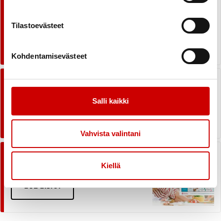
Vinkkejä perheen ruutuajasta
sopimiseen
Tilastoevästeet
LUE LISÄÄ
Kohdentamisevästeet
Tietoa lapsen hyvinvoinnista
ikäkausittain (0-12v)
Salli kaikki
LUE LISÄÄ
Vahvista valintani
Apua ruoka-arjen suunnitteluun
Meidän perheen ruokaviikko -
Kiellä
sivulta
LUE LISÄÄ