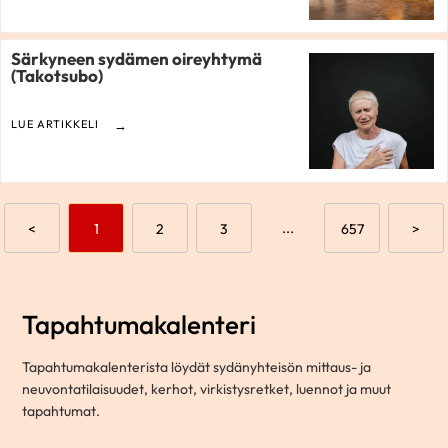
Särkyneen sydämen oireyhtymä
(Takotsubo)
LUE ARTIKKELI
Aikaisempi sivu
Mene sivulle
Mene sivulle
Mene sivulle
...
Mene sivulle
Seur
<
1
2
3
657
>
Tapahtumakalenteri
Tapahtumakalenterista löydät sydänyhteisön mittaus- ja
neuvontatilaisuudet, kerhot, virkistysretket, luennot ja muut
tapahtumat.