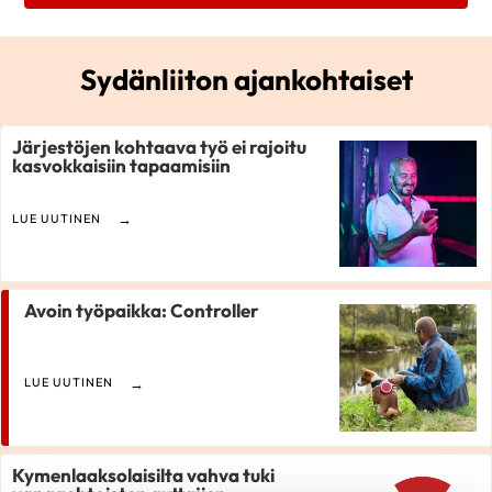
Sydänliiton ajankohtaiset
Järjestöjen kohtaava työ ei rajoitu
kasvokkaisiin tapaamisiin
LUE UUTINEN
Avoin työpaikka: Controller
LUE UUTINEN
Kymenlaaksolaisilta vahva tuki