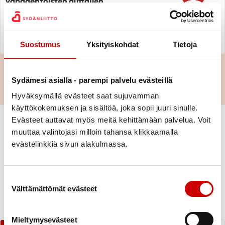
vapaaehtoisten auttajien
hyödyntämiseen hätätilanteissa
ennen ensihoidon saapumista
LUE LEHDISTÖTIEDOTE
Suostumus
Yksityiskohdat
Tietoja
KATSO KAIKKI SYDÄNLIITON UUTISET
Sydämesi asialla - parempi palvelu evästeillä
Hyväksymällä evästeet saat sujuvamman
käyttökokemuksen ja sisältöä, joka sopii juuri sinulle.
Evästeet auttavat myös meitä kehittämään palvelua. Voit
Parhaat vinkit lapsiperheille
muuttaa valintojasi milloin tahansa klikkaamalla
evästelinkkiä sivun alakulmassa.
Sydänliiton Neuvokas perhe -sivusto tarjoaa lapsiperheille vinkkejä ja
ideoita perhearjen hyvinvointiin. Neuvokas perhe tukee
vanhemmuutta
ruututaitojen
,
syömisen
, liikkumisen, levon ja lapsen
Suostumuksen valinta
terveen
kehosuhteen
teemoissa. Vinkkimme arjen valintoihin
Välttämättömät evästeet
pohjautuvat tutkittuun tietoon. Tutustu lapsiperhesivustoon:
neuvokasperhe.fi
Mieltymysevästeet