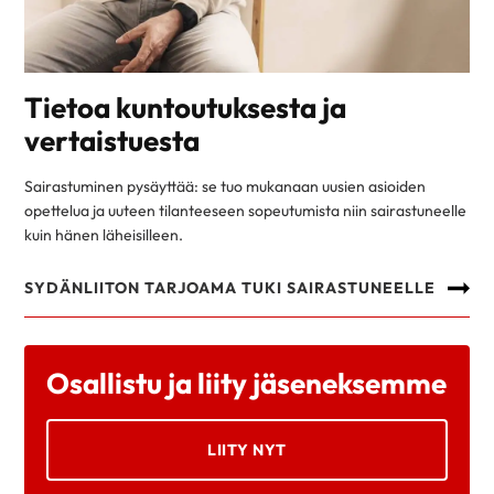
Tietoa kuntoutuksesta ja
vertaistuesta
Sairastuminen pysäyttää: se tuo mukanaan uusien asioiden
opettelua ja uuteen tilanteeseen sopeutumista niin sairastuneelle
kuin hänen läheisilleen.
SYDÄNLIITON TARJOAMA TUKI SAIRASTUNEELLE
Osallistu ja liity jäseneksemme
LIITY NYT