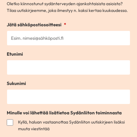
Poista valinnat
Oletko kiinnostunut sydänterveyden ajankohtaisista asioista?
Tilaa uutiskirjeemme, joka ilmestyy n. kaksi kertaa kuukaudessa.
Jätä sähköpostiosoitteesi
*
Etunimi
Sukunimi
Minulle voi lähettää lisätietoa Sydänliiton toiminnasta
Kyllä, haluan vastaanottaa Sydänliiton uutiskirjeen lisäksi
muuta viestintää