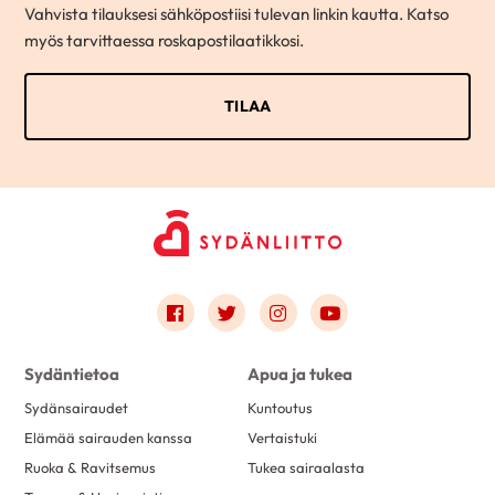
Vahvista tilauksesi sähköpostiisi tulevan linkin kautta. Katso
myös tarvittaessa roskapostilaatikkosi.
Link to facebook
Link to twitter
Link to instagram
Link to youtube
Sydäntietoa
Apua ja tukea
Sydänsairaudet
Kuntoutus
Elämää sairauden kanssa
Vertaistuki
Ruoka & Ravitsemus
Tukea sairaalasta