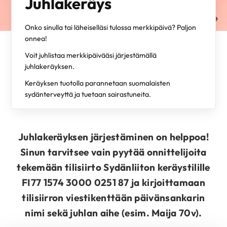
Juhlakeräys
Onko sinulla tai läheiselläsi tulossa merkkipäivä? Paljon
onnea!
Voit juhlistaa merkkipäivääsi järjestämällä
juhlakeräyksen.
Keräyksen tuotolla parannetaan suomalaisten
sydänterveyttä ja tuetaan sairastuneita.
Juhlakeräyksen järjestäminen on helppoa!
Sinun tarvitsee vain pyytää onnittelijoita
tekemään tilisiirto Sydänliiton keräystilille
FI77 1574 3000 0251 87 ja kirjoittamaan
tilisiirron viestikenttään päivänsankarin
nimi sekä juhlan aihe
(esim. Maija 70v)
.