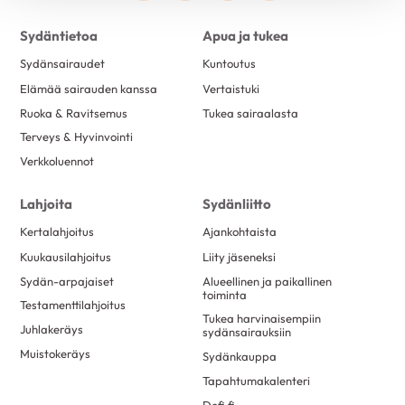
Sydäntietoa
Apua ja tukea
Sydänsairaudet
Kuntoutus
Elämää sairauden kanssa
Vertaistuki
Ruoka & Ravitsemus
Tukea sairaalasta
Terveys & Hyvinvointi
Verkkoluennot
Lahjoita
Sydänliitto
Kertalahjoitus
Ajankohtaista
Kuukausilahjoitus
Liity jäseneksi
Sydän-arpajaiset
Alueellinen ja paikallinen
toiminta
Testamenttilahjoitus
Tukea harvinaisempiin
Juhlakeräys
sydänsairauksiin
Muistokeräys
Sydänkauppa
Tapahtumakalenteri