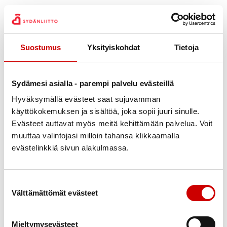
Kun kerrot meille etukäteen keräyksestä, lähetämme sinulle
tiedon keräyssummasta 1-2 viikon kuluttua juhlapäivästä.
Suostumus
Yksityiskohdat
Tietoja
Nimi
*
Sydämesi asialla - parempi palvelu evästeillä
Puhelinnumero
*
Hyväksymällä evästeet saat sujuvamman
käyttökokemuksen ja sisältöä, joka sopii juuri sinulle.
Evästeet auttavat myös meitä kehittämään palvelua. Voit
muuttaa valintojasi milloin tahansa klikkaamalla
Sähköposti
*
evästelinkkiä sivun alakulmassa.
Suostumuksen valinta
Välttämättömät evästeet
Juhlan päivämäärä
*
Mieltymysevästeet