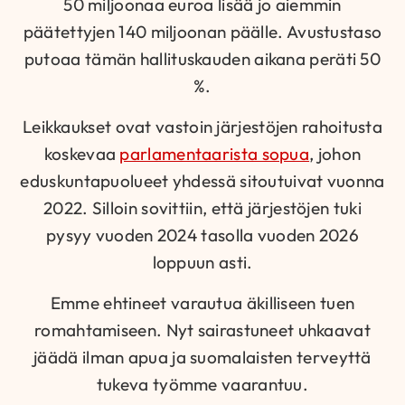
50 miljoonaa euroa lisää jo aiemmin
päätettyjen 140 miljoonan päälle. Avustustaso
putoaa tämän hallituskauden aikana peräti 50
%.
Leikkaukset ovat vastoin järjestöjen rahoitusta
koskevaa
parlamentaarista sopua
, johon
eduskuntapuolueet yhdessä sitoutuivat vuonna
2022. Silloin sovittiin, että järjestöjen tuki
pysyy vuoden 2024 tasolla vuoden 2026
loppuun asti.
Emme ehtineet varautua äkilliseen tuen
romahtamiseen. Nyt sairastuneet uhkaavat
jäädä ilman apua ja suomalaisten terveyttä
tukeva työmme vaarantuu.