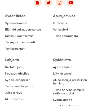
Link to facebook
Link to twitter
Link to instagram
Link to youtube
Sydäntietoa
Apua ja tukea
Sydänsairaudet
Kuntoutus
Elämää sairauden kanssa
Vertaistuki
Ruoka & Ravitsemus
Tukea sairaalasta
Terveys & Hyvinvointi
Verkkoluennot
Lahjoita
Sydänliitto
Kertalahjoitus
Ajankohtaista
Kuukausilahjoitus
Liity jäseneksi
Sydän-arpajaiset
Alueellinen ja paikallinen
toiminta
Testamenttilahjoitus
Tukea harvinaisempiin
Juhlakeräys
sydänsairauksiin
Muistokeräys
Sydänkauppa
Tapahtumakalenteri