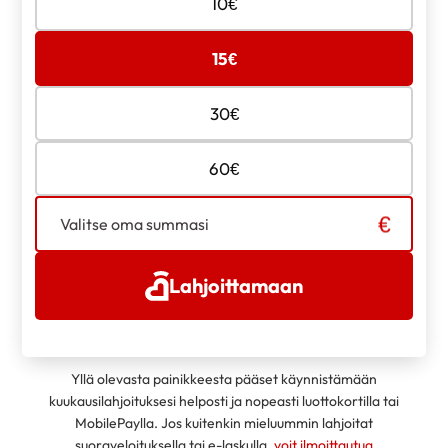
10
€
lahjoituksen
määrä
15
€
30
€
60
€
Valitse oma summasi
Lahjoittamaan
Yllä olevasta painikkeesta pääset käynnistämään
kuukausilahjoituksesi helposti ja nopeasti luottokortilla tai
MobilePaylla. Jos kuitenkin mieluummin lahjoitat
suoraveloituksella tai e-laskulla,
voit ilmoittautua