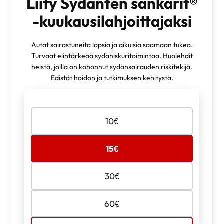
Liity Sydänten sankarit®
-kuukausilahjoittajaksi
Autat sairastuneita lapsia ja aikuisia saamaan tukea.
Turvaat elintärkeää sydäniskuritoimintaa. Huolehdit
heistä, joilla on kohonnut sydänsairauden riskitekijä.
Edistät hoidon ja tutkimuksen kehitystä.
Valitse
10
€
lahjoituksen
määrä
15
€
30
€
60
€