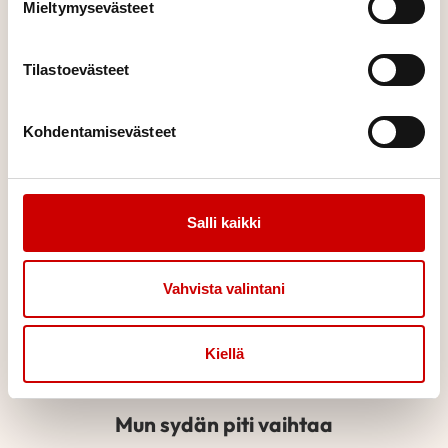
Mieltymysevästeet
Pidät sydämet sykkimässä
Joskus elämän jatkuminen on minuuteista kiinni. Valtakunnallinen
Tilastoevästeet
sydäniskuritoimintamme varmistaa, että apu on lähellä silloin,
kun sitä todella tarvitaan.
Kohdentamisevästeet
Salli kaikki
Vahvista valintani
Kiellä
Mun sydän piti vaihtaa