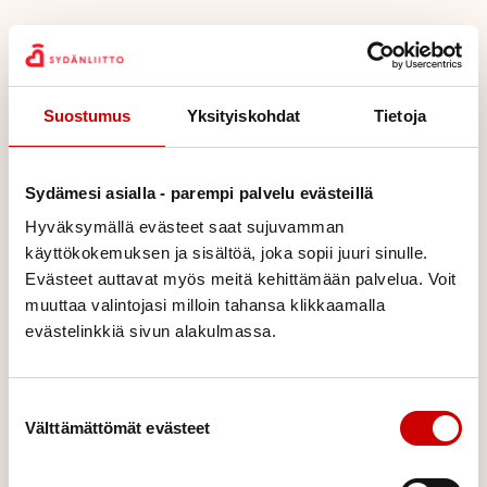
Suostumus
Yksityiskohdat
Tietoja
Sydämesi asialla - parempi palvelu evästeillä
Tarjoat tietoa ja tukea
Hyväksymällä evästeet saat sujuvamman
Tieto auttaa pitämään hengissä. Sydänliiton rahoittama
käyttökokemuksen ja sisältöä, joka sopii juuri sinulle.
tutkimus, tiedonvälitys ja tukitoiminta tarjoaa luotettavaa ja
Evästeet auttavat myös meitä kehittämään palvelua. Voit
ajantasaista tietoa läpi maan.
muuttaa valintojasi milloin tahansa klikkaamalla
evästelinkkiä sivun alakulmassa.
Suostumuksen valinta
Välttämättömät evästeet