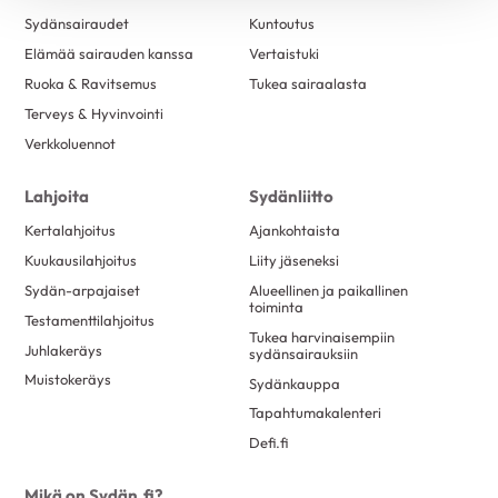
Sydänsairaudet
Kuntoutus
Elämää sairauden kanssa
Vertaistuki
Ruoka & Ravitsemus
Tukea sairaalasta
Terveys & Hyvinvointi
Verkkoluennot
Lahjoita
Sydänliitto
Kertalahjoitus
Ajankohtaista
Kuukausilahjoitus
Liity jäseneksi
Sydän-arpajaiset
Alueellinen ja paikallinen
toiminta
Testamenttilahjoitus
Tukea harvinaisempiin
Juhlakeräys
sydänsairauksiin
Muistokeräys
Sydänkauppa
Tapahtumakalenteri
Defi.fi
Mikä on Sydän.fi?