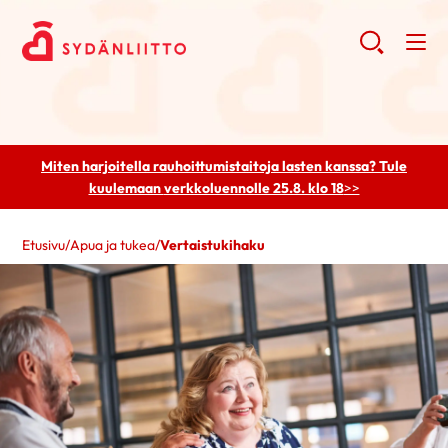
Miten harjoitella rauhoittumistaitoja lasten kanssa? Tule
kuulemaan
verkkoluennolle 25.8. klo 18
>>
Etusivu
/
Apua ja tukea
/
Vertaistukihaku