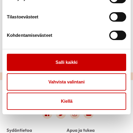
Vaihda suodattimet
Tilastoevästeet
Aihepiiri
Kohdentamisevästeet
Ikä
Kaupunki
Salli kaikki
Kielitaito
Vahvista valintani
Poista valinnat
Kiellä
Link to facebook
Link to twitter
Link to instagram
Link to youtube
Sydäntietoa
Apua ja tukea