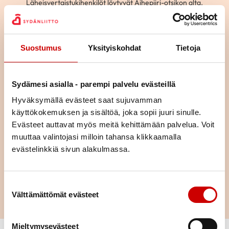
Läheisvertaistukihenkilöt löytyvät Aihepiiri-otsikon alta.
Klikkaamalla henkilöruutua avautuu lisätietoja
vertaistukihenkilöstä. Voit lähettää viestin hänelle täyttämällä
vieressä olevan yhteydenottolomakkeen. Osaan vertaistukijoista
Suostumus
Yksityiskohdat
Tietoja
voit olla myös suoraan yhteydessä puhelimitse tai sähköpostitse,
löydät silloin yhteystiedot tekstistä.
Kerro meille
täällä
jälkeenpäin kohtaamisen merkityksestä
Sydämesi asialla - parempi palvelu evästeillä
sinulle.
Hyväksymällä evästeet saat sujuvamman
Otathan rohkeasti yhteyttä!
käyttökokemuksen ja sisältöä, joka sopii juuri sinulle.
Evästeet auttavat myös meitä kehittämään palvelua. Voit
muuttaa valintojasi milloin tahansa klikkaamalla
evästelinkkiä sivun alakulmassa.
Hae
Suostumuksen valinta
Välttämättömät evästeet
Mieltymysevästeet