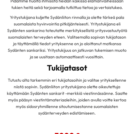
Pidämme huolta ihmisistä heidän kaikissa elämänvaiheissaan
tukien heitä sekä tarjoamalla tutkittua tietoa ja vertaistukea.
Yritystukijana kuljette Sydänliiton rinnalla ja olette tärkeä pala
suomalaista hyvinvointia pitkäjänteisesti. Yritystukijana eli
Sydänten sankarina toteutatte merkityksellistä yritysvastuutyötä
suomalaisten terveyden eteen. Valitsemalla sopivan tukijatason
ja täyttämällä tiedot yrityksenne on jo aloittanut matkansa
Sydänten sankariksi. Yritystukijuus on jatkuvan tukemisen muoto
ja se uusitaan automaattisesti vuosittain.
Tukijatasot
Tutustu alta tarkemmin eri tukijatasoihin ja valitse yrityksellenne
niistä sopivin. Sydänliiton yritystukijana olette oikeutettuja
käyttämään Sydänten sankarit -merkkiä viestinnässänne. Saatte
myös pääsyn viestintämateriaaleihin, joiden avulla voitte kertoa
myös sídosryhmillenne sitoutumisestanne suomalaisten
sydänterveyden edistämiseen.