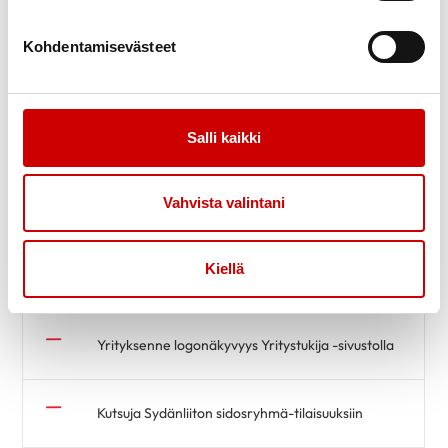
Kohdentamisevästeet
Sydänten sankarit -yritystunnus käyttöönne
Säännöllisesti tietoa Sydänliiton toiminnasta,
Salli kaikki
tuotteista ja palveluista
Viestintämateriaalit, kuten sähköpostin
Vahvista valintani
allekirjoitukseen lisättävä banneri suomeksi,
ruotsiksi ja englanniksi
Kiellä
Yrityksenne nimi mainittuna Yritystukija -sivustolla
Yrityksenne logonäkyvyys Yritystukija -sivustolla
Kutsuja Sydänliiton sidosryhmä-tilaisuuksiin