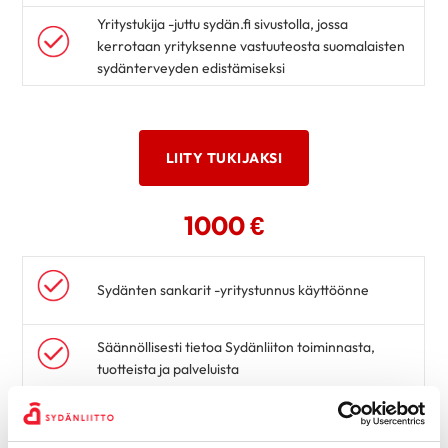
Yritystukija -juttu sydän.fi sivustolla, jossa
kerrotaan yrityksenne vastuuteosta suomalaisten
sydänterveyden edistämiseksi
LIITY TUKIJAKSI
1000 €
Sydänten sankarit -yritystunnus käyttöönne
Säännöllisesti tietoa Sydänliiton toiminnasta,
tuotteista ja palveluista
Viestintämateriaalit, kuten sähköpostin
allekirjoitukseen lisättävä banneri suomeksi,