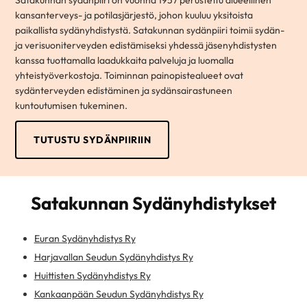
kansanterveys- ja potilasjärjestö, johon kuuluu yksitoista
paikallista sydänyhdistystä. Satakunnan sydänpiiri toimii sydän-
ja verisuoniterveyden edistämiseksi yhdessä jäsenyhdistysten
kanssa tuottamalla laadukkaita palveluja ja luomalla
yhteistyöverkostoja. Toiminnan painopistealueet ovat
sydänterveyden edistäminen ja sydänsairastuneen
kuntoutumisen tukeminen.
TUTUSTU SYDÄNPIIRIIN
Satakunnan Sydänyhdistykset
Euran Sydänyhdistys Ry
Harjavallan Seudun Sydänyhdistys Ry
Huittisten Sydänyhdistys Ry
Kankaanpään Seudun Sydänyhdistys Ry