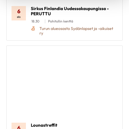
Sirkus Finlandia Uudessakaupungissa -
6
PERUTTU
elo
18.30
Pohitullin kenttä
Turun alueosasto Sydänlapset ja -aikuiset
ry
Lounastreffit
6