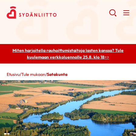
Miten harjoitella rauhoittumistaitoja lasten kanssa? Tule
kuulemaan
verkkoluennolle 25.8. klo 18
>>
Etusivu
/
Tule mukaan
/
Satakunta