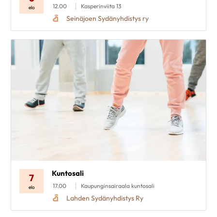
12.00
Kasperinviita 13
elo
Seinäjoen Sydänyhdistys ry
Kuntosali
7
17.00
Kaupunginsairaala kuntosali
elo
Lahden Sydänyhdistys Ry