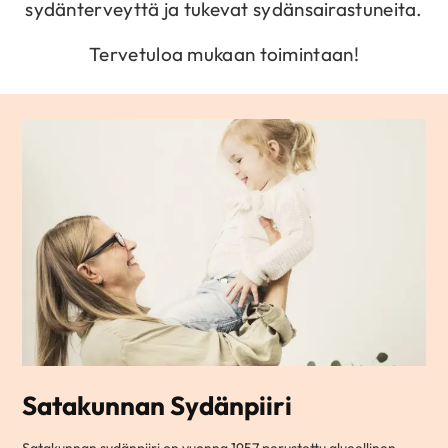
sydänterveyttä ja tukevat sydänsairastuneita.
Tervetuloa mukaan toimintaan!
Satakunnan Sydänpiiri
Satakunnan sydänpiiri on vuonna 1957 perustettu alueellinen