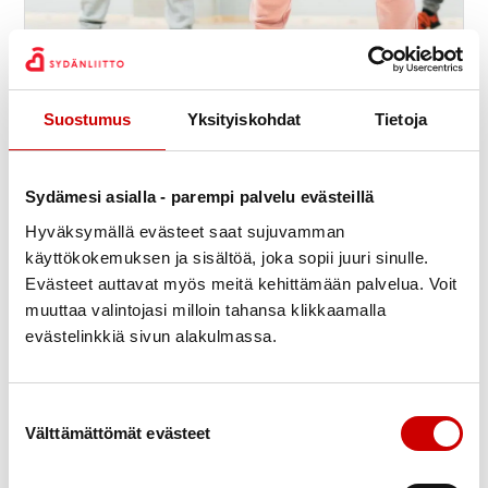
Suostumus
Yksityiskohdat
Tietoja
Sydämesi asialla - parempi palvelu evästeillä
Kuntosali
6
9:15
Kirkkotie 10B
Hyväksymällä evästeet saat sujuvamman
elo
Tohmajärvi-Värtsilän Sydänyhdistys Ry
käyttökokemuksen ja sisältöä, joka sopii juuri sinulle.
Evästeet auttavat myös meitä kehittämään palvelua. Voit
muuttaa valintojasi milloin tahansa klikkaamalla
evästelinkkiä sivun alakulmassa.
Suostumuksen valinta
Välttämättömät evästeet