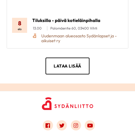
Tiluksilla - päivä kotieläinpihalla
8
13.00
Palomäentie 60, 03400 Vihti
elo
Uudenmaan alueosasto Sydänlapset ja -
aikuiset ry
LATAA LISÄÄ
Link to facebook
Link to twitter
Link to instagram
Link to youtube