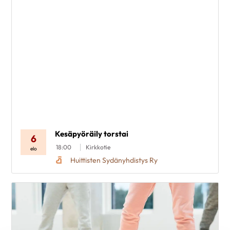
Laji
Ajankohta
Paikkakunta
Alue
Poista valinnat
Kesäpyöräily torstai
6
18:00
Kirkkotie
elo
Huittisten Sydänyhdistys Ry