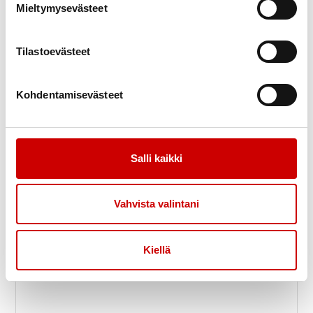
Mieltymysevästeet
Tilastoevästeet
Kesäteatterimatka Utran uittotuvalle
6
Utra
Kohdentamisevästeet
elo
Nilsiän Sydänyhdistys Ry
Salli kaikki
Vahvista valintani
Kiellä