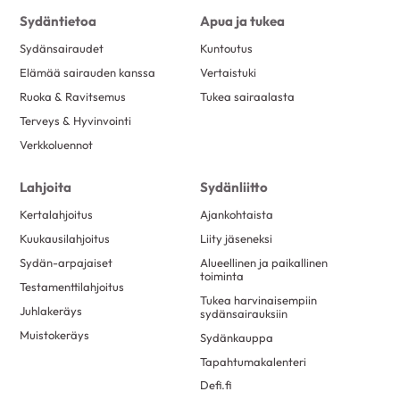
Sydäntietoa
Apua ja tukea
Sydänsairaudet
Kuntoutus
Elämää sairauden kanssa
Vertaistuki
Ruoka & Ravitsemus
Tukea sairaalasta
Terveys & Hyvinvointi
Verkkoluennot
Lahjoita
Sydänliitto
Kertalahjoitus
Ajankohtaista
Kuukausilahjoitus
Liity jäseneksi
Sydän-arpajaiset
Alueellinen ja paikallinen
toiminta
Testamenttilahjoitus
Tukea harvinaisempiin
Juhlakeräys
sydänsairauksiin
Muistokeräys
Sydänkauppa
Tapahtumakalenteri
Defi.fi