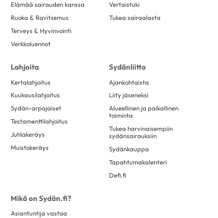
Elämää sairauden kanssa
Vertaistuki
Ruoka & Ravitsemus
Tukea sairaalasta
Terveys & Hyvinvointi
Verkkoluennot
Lahjoita
Sydänliitto
Kertalahjoitus
Ajankohtaista
Kuukausilahjoitus
Liity jäseneksi
Sydän-arpajaiset
Alueellinen ja paikallinen
toiminta
Testamenttilahjoitus
Tukea harvinaisempiin
Juhlakeräys
sydänsairauksiin
Muistokeräys
Sydänkauppa
Tapahtumakalenteri
Defi.fi
Mikä on Sydän.fi?
Asiantuntija vastaa