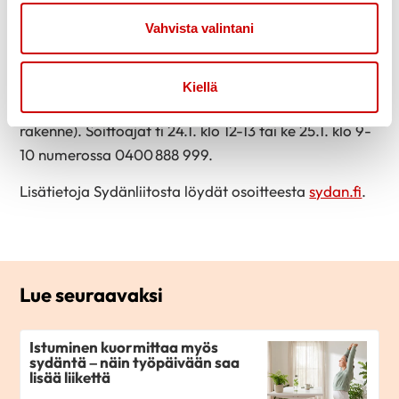
hallintopäälliköllemme osoitteeseen
Vahvista valintani
katja.hohtari@sydanliitto.fi. Kirjoita sähköpostisi
otsikkokenttään “järjestöpäällikkö”.
Kiellä
Lisätietoja antaa Ville Salo (johtaja, talous ja
rakenne). Soittoajat ti 24.1. klo 12-13 tai ke 25.1. klo 9-
10 numerossa 0400 888 999.
Lisätietoja Sydänliitosta löydät osoitteesta
sydan.fi
.
Lue seuraavaksi
Istuminen kuormittaa myös
sydäntä – näin työpäivään saa
lisää liikettä