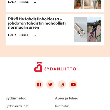
LUE ARTIKKELI
Pitkä tie tahdistinhoidossa –
johdoton tahdistin mahdollisti
normaalin arjen
LUE ARTIKKELI
Link to facebook
Link to twitter
Link to instagram
Link to youtube
Sydäntietoa
Apua ja tukea
Sydänsairaudet
Kuntoutus