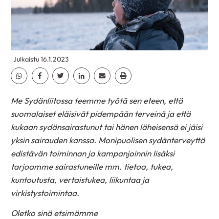
Julkaistu 16.1.2023
Jaa Whatsapp
Jaa Facebook
Jaa Twitter
Jaa Linkedin
Jaa Email
Jaa Print
Me Sydänliitossa teemme työtä sen eteen, että
suomalaiset eläisivät pidempään terveinä ja että
kukaan sydänsairastunut tai hänen läheisensä ei jäisi
yksin sairauden kanssa. Monipuolisen sydänterveyttä
edistävän toiminnan ja kampanjoinnin lisäksi
tarjoamme sairastuneille mm. tietoa, tukea,
kuntoutusta, vertaistukea, liikuntaa ja
virkistystoimintaa.
Oletko sinä etsimämme