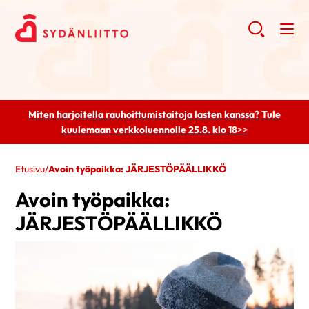
Miten harjoitella rauhoittumistaitoja lasten kanssa? Tule
kuulemaan
verkkoluennolle 25.8. klo 18
>>
Etusivu
/
Avoin työpaikka: JÄRJESTÖPÄÄLLIKKÖ
Avoin työpaikka:
JÄRJESTÖPÄÄLLIKKÖ