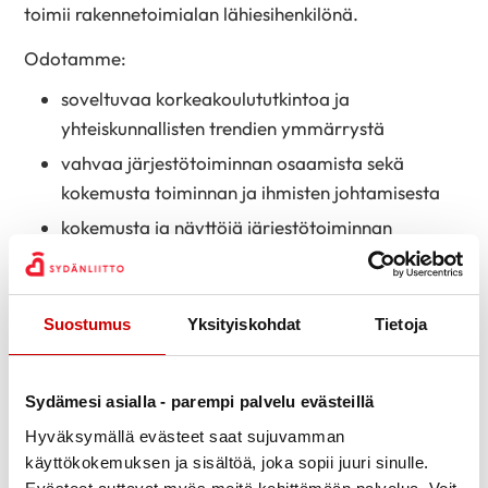
toimii rakennetoimialan lähiesihenkilönä.
Odotamme:
soveltuvaa korkeakoulututkintoa ja
yhteiskunnallisten trendien ymmärrystä
vahvaa järjestötoiminnan osaamista sekä
kokemusta toiminnan ja ihmisten johtamisesta
kokemusta ja näyttöjä järjestötoiminnan
kehittämisestä
esihenkilökokemusta
vaikuttamisen taitoja sekä muuttuvan maailman
Suostumus
Yksityiskohdat
Tietoja
ja toimintaympäristön hahmotusta
Tehtävän menestyksellinen hoitaminen edellyttää
Sydämesi asialla - parempi palvelu evästeillä
yhteistyö- ja organisointikykyä, esiintymiskykyä sekä
Hyväksymällä evästeet saat sujuvamman
viestinnällisiä taitoja ja matkustamisvalmiutta.
käyttökokemuksen ja sisältöä, joka sopii juuri sinulle.