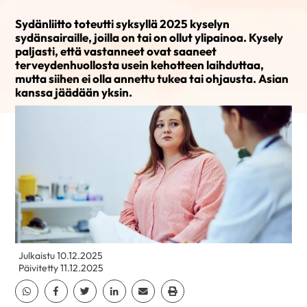
Sydänliitto toteutti syksyllä 2025 kyselyn
sydänsairaille, joilla on tai on ollut ylipainoa. Kysely
paljasti, että vastanneet ovat saaneet
terveydenhuollosta usein kehotteen laihduttaa,
mutta siihen ei olla annettu tukea tai ohjausta. Asian
kanssa jäädään yksin.
Julkaistu 10.12.2025
Päivitetty 11.12.2025
Jaa Whatsapp
Jaa Facebook
Jaa Twitter
Jaa Linkedin
Jaa Email
Jaa Print