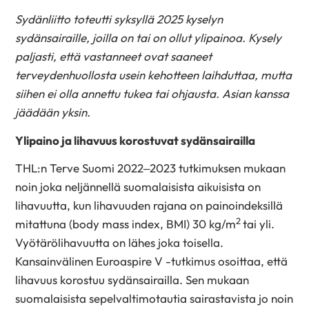
Sydänliitto toteutti syksyllä 2025 kyselyn
sydänsairaille, joilla on tai on ollut ylipainoa. Kysely
paljasti, että vastanneet ovat saaneet
terveydenhuollosta usein kehotteen laihduttaa, mutta
siihen ei olla annettu tukea tai ohjausta. Asian kanssa
jäädään yksin.
Ylipaino ja lihavuus korostuvat sydänsairailla
THL:n Terve Suomi 2022–2023 tutkimuksen mukaan
noin joka neljännellä suomalaisista aikuisista on
lihavuutta, kun lihavuuden rajana on painoindeksillä
2
mitattuna (body mass index, BMI) 30 kg/m
tai yli.
Vyötärölihavuutta on lähes joka toisella.
Kansainvälinen Euroaspire V -tutkimus osoittaa, että
lihavuus korostuu sydänsairailla. Sen mukaan
suomalaisista sepelvaltimotautia sairastavista jo noin