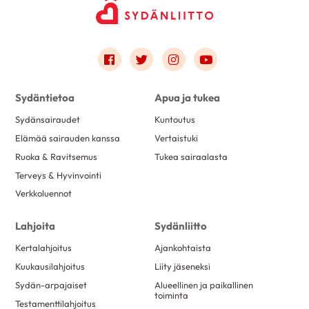
Link to facebook
Link to twitter
Link to instagram
Link to youtube
Sydäntietoa
Apua ja tukea
Sydänsairaudet
Kuntoutus
Elämää sairauden kanssa
Vertaistuki
Ruoka & Ravitsemus
Tukea sairaalasta
Terveys & Hyvinvointi
Verkkoluennot
Lahjoita
Sydänliitto
Kertalahjoitus
Ajankohtaista
Kuukausilahjoitus
Liity jäseneksi
Sydän-arpajaiset
Alueellinen ja paikallinen
toiminta
Testamenttilahjoitus