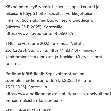
Käypä hoito -työryhmä. Lihavuus (lapset nuoret ja
aikuiset): Käypä hoito -suositus [verkkojulkaisu].
Helsinki: Suomalainen Lääkäriseura Duodecim;
[viitattu 25.11.2025]. Saatavilla:
https://www.kaypahoito.fi/hoi50124
THL, Terve Suomi 2023-tutkimus. [Viitattu
25.11.2025]. Saatavilla: https://thl.fi/tutkimus-ja-
kehittaminen/tutkimukset-ja-hankkeet/terve-suomi-
tutkimus
Potilaan lääkärilehti: Sepelvaltimotauti on
suomalaisten kansantauti. 21.11.2023. [Viitattu
25.11.2025]. Saatavilla:
https://www.potilaanlaakarilehti.fi/uutiset/sepelvaltimo
on-suomalaisten-kansantauti/
FI25CORP00038 11.2025