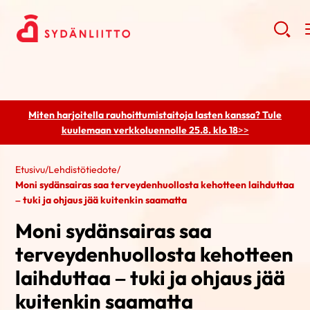
Miten harjoitella rauhoittumistaitoja lasten kanssa? Tule
kuulemaan
verkkoluennolle 25.8. klo 18
>>
Etusivu
/
Lehdistötiedote
/
Moni sydänsairas saa terveydenhuollosta kehotteen laihduttaa
– tuki ja ohjaus jää kuitenkin saamatta
Moni sydänsairas saa
terveydenhuollosta kehotteen
laihduttaa – tuki ja ohjaus jää
kuitenkin saamatta