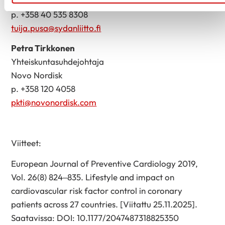
Sydänliitto
p. +358 40 535 8308
tuija.pusa@sydanliitto.fi
Petra Tirkkonen
Yhteiskuntasuhdejohtaja
Novo Nordisk
p. +358 120 4058
pkti@novonordisk.com
Viitteet:
European Journal of Preventive Cardiology 2019,
Vol. 26(8) 824–835. Lifestyle and impact on
cardiovascular risk factor control in coronary
patients across 27 countries. [Viitattu 25.11.2025].
Saatavissa: DOI: 10.1177/2047487318825350