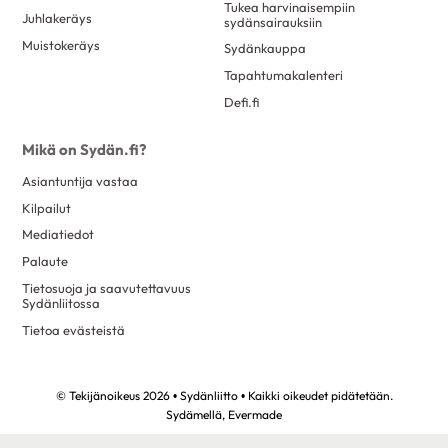
Tukea harvinaisempiin
Juhlakeräys
sydänsairauksiin
Muistokeräys
Sydänkauppa
Tapahtumakalenteri
Defi.fi
Mikä on Sydän.fi?
Asiantuntija vastaa
Kilpailut
Mediatiedot
Palaute
Tietosuoja ja saavutettavuus
Sydänliitossa
Tietoa evästeistä
© Tekijänoikeus 2026 • Sydänliitto • Kaikki oikeudet pidätetään.
Sydämellä,
Evermade