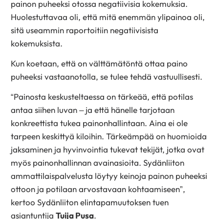
painon puheeksi otossa negatiivisia kokemuksia.
Huolestuttavaa oli, että mitä enemmän ylipainoa oli,
sitä useammin raportoitiin negatiivisista
kokemuksista.
Kun koetaan, että on välttämätöntä ottaa paino
puheeksi vastaanotolla, se tulee tehdä vastuullisesti.
“Painosta keskusteltaessa on tärkeää, että potilas
antaa siihen luvan – ja että hänelle tarjotaan
konkreettista tukea painonhallintaan. Aina ei ole
tarpeen keskittyä kiloihin. Tärkeämpää on huomioida
jaksaminen ja hyvinvointia tukevat tekijät, jotka ovat
myös painonhallinnan avainasioita. Sydänliiton
ammattilaispalvelusta löytyy keinoja painon puheeksi
ottoon ja potilaan arvostavaan kohtaamiseen”,
kertoo Sydänliiton elintapamuutoksen tuen
asiantuntija
Tuija Pusa
.