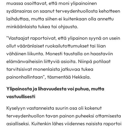
muassa osoittavat, että moni ylipainoinen
sydänsairas on saanut terveydenhuollosta kehotteen
laihduttaa, mutta siihen ei kuitenkaan olla annettu
minkäänlaista tukea tai ohjausta.
”Vastaajat raportoivat, että ylipainon syynä on usein
ollut vääränlaiset ruokailutottumukset tai liian
vähäinen liikunta. Monesti taustalla on haastaviin
elämänvaiheisiin liittyviä asioita. Niinpä potilaat
tarvitsisivat monenlaista jatkuvaa tukea
painonhallintaan”, täsmentää Hekkala.
Ylipainosta ja lihavuudesta voi puhua, mutta
vastuullisesti
Kyselyyn vastanneista suurin osa oli kokenut
terveydenhuollon tavan painon puheeksi ottamisesta
asialliseksi. Kuitenkin lähes viidennes naisista raportoi