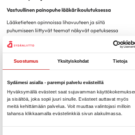
Vastuullinen painopuhe lääkärikoulutuksessa
Lääketieteen opinnoissa lihavuuteen ja siitä
puhumiseen liittyvät teemat näkyvät opetuksessa
vielä melko hajanaisesti. Opintoihin kuitenkin kuuluu
kokonaisuuksia, joissa lihavuuteen liittyviä
näkökulmia tarkastellaan laajemmin ja
Suostumus
Yksityiskohdat
Tietoja
monialaisemmin.
”Meillä Kuopion lääkiksessä painosta puhumista on
Sydämesi asialla - parempi palvelu evästeillä
käsitelty kuudenteen vuosikurssiin mennessä vain
satunnaisesti ja hieman ohimennen, esimerkiksi
Hyväksymällä evästeet saat sujuvamman käyttökokemukse
lihavuuskirurgiaan liittyen. Iloiseksi yllätyksekseni –
ja sisältöä, joka sopii juuri sinulle. Evästeet auttavat myös
meitä kehittämään palvelua. Voit muuttaa valintojasi milloin
juuri Sydänliiton kampanjaan osallistumiseni
tahansa klikkaamalla evästelinkkiä sivun alakulmassa.
kynnyksellä – meillä oli kuitenkin endokrinologiassa
monipuolinen seminaari aiheesta. Siinä ehdittiin
käydä läpi lihavuuden lääkehoidon lisäksi myös muita
Suostumuksen valinta