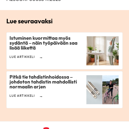
Lue seuraavaksi
Istuminen kuormittaa myös
sydäntä – näin työpäivään saa
lisää liikettä
LUE ARTIKKELI
Pitkä tie tahdistinhoidossa –
johdoton tahdistin mahdollisti
normaalin arjen
LUE ARTIKKELI