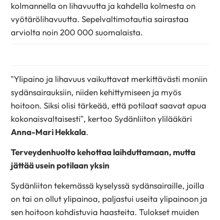
kolmannella on lihavuutta ja kahdella kolmesta on
vyötärölihavuutta. Sepelvaltimotautia sairastaa
arviolta noin 200 000 suomalaista.
”Ylipaino ja lihavuus vaikuttavat merkittävästi moniin
sydänsairauksiin, niiden kehittymiseen ja myös
hoitoon. Siksi olisi tärkeää, että potilaat saavat apua
kokonaisvaltaisesti”, kertoo Sydänliiton ylilääkäri
Anna-Mari Hekkala
.
Terveydenhuolto kehottaa laihduttamaan, mutta
jättää usein potilaan yksin
Sydänliiton tekemässä kyselyssä sydänsairaille, joilla
on tai on ollut ylipainoa, paljastui useita ylipainoon ja
sen hoitoon kohdistuvia haasteita. Tulokset muiden