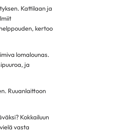
tyksen. Kattilaan ja
lmiit
 helppouden, kertoo
oimiva lomalounas.
sipuuroa, ja
en. Ruuanlaittoon
täväksi? Kokkailuun
 vielä vasta