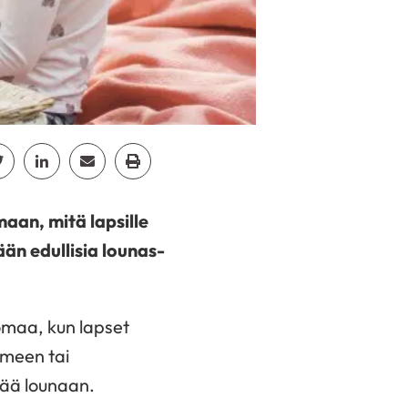
cebook
Jaa Twitter
Jaa Linkedin
Jaa Email
Jaa Print
aan, mitä lapsille
än edullisia lounas-
omaa, kun lapset
imeen tai
ttää lounaan.