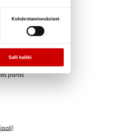
eet säilyvät
äkaappia.
Kohdentamisevästeet
ettiä hyviä
toehto vaikkapa
nliitosta.
Salli kaikki
ipalan
olla paras
aali)