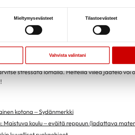
 hedelmäsose. Iskukuumennetut kaura- ja maitotuott
etty kananamuna säilyy muutaman tunnin ilman jä
Mieltymysevästeet
Tilastoevästeet
 lapselle mieluista. Lapsen kanssa voi etukäteen mi
kin avulla on helppo tunnistaa terveellisempi vaih
istuttaa ruokakasvatuksen asiantuntija
Mari Olli
Sydä
Vahvista valintani
 tarvitaan tietysti myös jokin herkku. Eikä jokaisen väl
vitse stressata lomalla. Helteillä viileä jäätelö voi 
!
ulainen kotona – Sydänmerkki
: Maistuva koulu – eväitä reppuun (ladattava materi
in kuvalliset ruokaohjeet