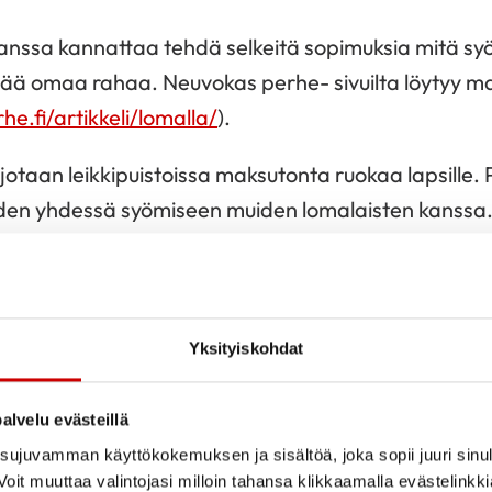
kanssa kannattaa tehdä selkeitä sopimuksia mitä sy
tää omaa rahaa. Neuvokas perhe- sivuilta löytyy ma
e.fi/artikkeli/lomalla/
).
jotaan leikkipuistoissa maksutonta ruokaa lapsille. 
uden yhdessä syömiseen muiden lomalaisten kanss
 Vesipullo, leipä ja kasvis tai hedelmä täydentää pu
uanvalmistustaitoja
killä tarvitaan säilyviä ja ruokaisia eväitä. Kurkkaa t
Yksityiskohdat
kata (
https://maistuvakoulu.fi/wp-co…
).
alvelu evästeillä
n kasvista, viljaa ja joku proteiinin lähde. Pilko l
ujuvamman käyttökokemuksen ja sisältöä, joka sopii juuri sinul
ja hedelmiä rasioihin tai nappaa kaupasta kirsikkato
oit muuttaa valintojasi milloin tahansa klikkaamalla evästelinkk