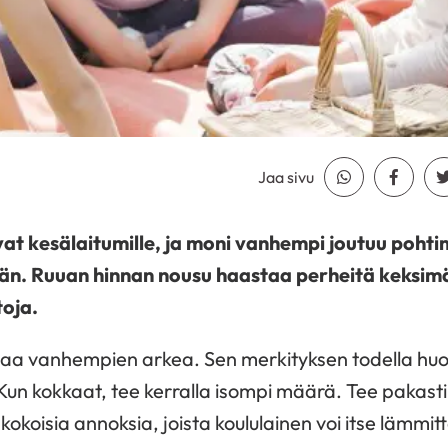
Jaa sivu
Jaa Whatsapp
Jaa Fa
vat kesälaitumille, ja moni vanhempi joutuu pohtim
ään. Ruuan hinnan nousu haastaa perheitä keksimä
toja.
ttaa vanhempien arkea. Sen merkityksen todella hu
Kun kokkaat, tee kerralla isompi määrä. Tee pakast
kokoisia annoksia, joista koululainen voi itse lämmi