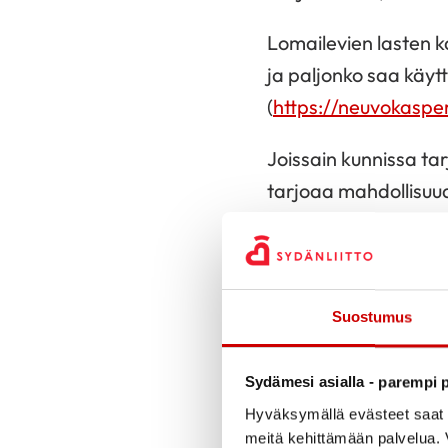
Lomailevien lasten 
ja paljonko saa käyt
(
https://neuvokasperh
Joissain kunnissa tar
tarjoaa mahdollisu
oma astia ja lusikka.
Välipala opettaa ru
Kesäleireille ja -ret
Suostumus
kassiin kannattaa pa
Sydämesi asialla - parempi p
Hyvässä välipalassa o
Hyväksymällä evästeet saat s
valmiiksi kasviksia 
meitä kehittämään palvelua. V