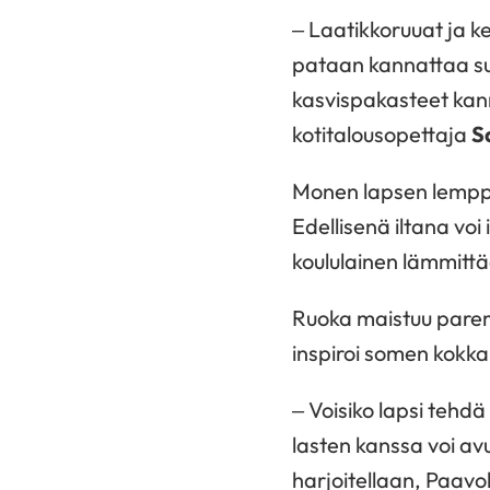
– Laatikkoruuat ja ke
pataan kannattaa suj
kasvispakasteet kann
kotitalousopettaja
S
Monen lapsen lemppa
Edellisenä iltana voi
koululainen lämmittä
Ruoka maistuu paremm
inspiroi somen kokka
– Voisiko lapsi tehd
lasten kanssa voi avu
harjoitellaan, Paavo