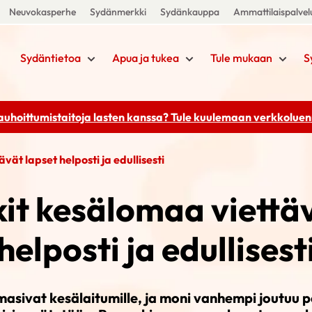
Neuvokasperhe
Sydänmerkki
Sydänkauppa
Ammattilaispalvel
Sydäntietoa
Apua ja tukea
Tule mukaan
S
rauhoittumistaitoja lasten kanssa? Tule kuulemaan
verkkoluenn
vät lapset helposti ja edullisesti
it kesälomaa viettä
helposti ja edullisest
rmasivat kesälaitumille, ja moni vanhempi joutuu 