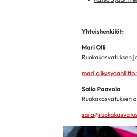
Yhteishenkilöt:
Mari Olli
Ruokakasvatuksen ja 
mari.olli@sydanliitto.
Saila Paavola
Ruokakasvatuksen as
saila@ruokakasvatus