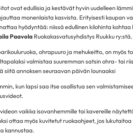
itot ovat edullisia ja kestävät hyvin uudelleen lämmi
auttaa monenlaista kasvista. Erityisesti kaupan va
attaa hyödyntää: niissä edullinen kilohinta kohtaa
aila Paavola
Ruokakasvatusyhdistys Ruukku ry:stä.
rikouluruoka, ohrapuuro ja mehukeitto, on myös t
 iltapalaksi valmistaa suuremman satsin ohra- tai rii
ä siitä annoksen seuraavan päivän lounaaksi
in, kun lapsi saa itse osallistua sen valmistamise
usvideot.
ä videon vaikka isovanhemmille tai kavereille näytet
ksi ottaa myös kuvitetut ruokaohjeet, jos lukutaitoa
la kannustaa.