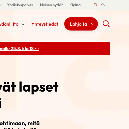
u
Yhdistyspalvelu
Naisen sydän
Kipinä
Fi
Sv
ydänliitto
Yhteystiedot
Lahjoita
olle 25.8. klo 18
>>
vät lapset
i
pohtimaan, mitä