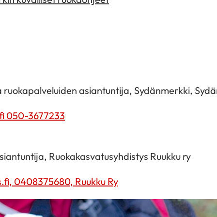
ruokapalveluiden asiantuntija, Sydänmerkki, Sydän
fi
050-3677233
iantuntija, Ruokakasvatusyhdistys Ruukku ry
.fi,
0408375680,
Ruukku Ry