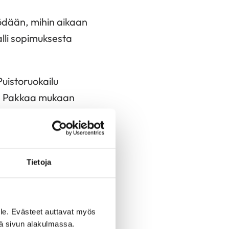
ödään, mihin aikaan
lli sopimuksesta
Puistoruokailu
a. Pakkaa mukaan
istoruuan.
ästä kuvasta, mitä
Tietoja
apsen kanssa yhdessä
le. Evästeet auttavat myös
maatteja,
iä sivun alakulmassa.