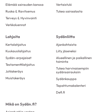
Elämää sairauden kanssa
Vertaistuki
Ruoka & Ravitsemus
Tukea sairaalasta
Terveys & Hyvinvointi
Verkkoluennot
Lahjoita
Sydänliitto
Kertalahjoitus
Ajankohtaista
Kuukausilahjoitus
Liity jäseneksi
Sydän-arpajaiset
Alueellinen ja paikallinen
toiminta
Testamenttilahjoitus
Tukea harvinaisempiin
Juhlakeräys
sydänsairauksiin
Muistokeräys
Sydänkauppa
Tapahtumakalenteri
Defi.fi
Mikä on Sydän.fi?
Asiantuntija vastaa