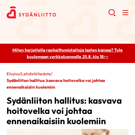
Miten harjoitella rauhoittumistaitoja lasten kanssa? Tule
kuulemaan
verkkoluennolle 25.8. klo 18
>>
Etusivu
/
Lehdistötiedote
/
Sydänliiton hallitus: kasvava hoitovelka voi johtaa
ennenaikaisiin kuolemiin
Sydänliiton hallitus: kasvava
hoitovelka voi johtaa
ennenaikaisiin kuolemiin