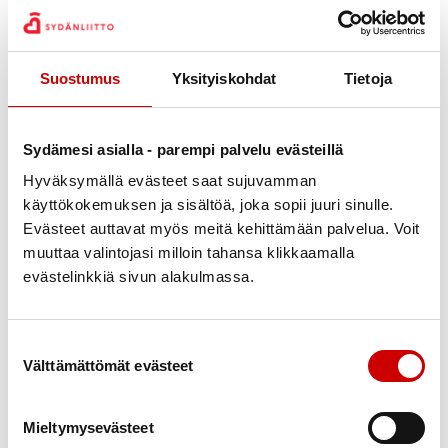
syntyyn.
Suostumus
Yksityiskohdat
Tietoja
Sairaaloiden ja terveyskeskusten jonotusajat
julkiseksi
Sydämesi asialla - parempi palvelu evästeillä
Sairaala- ja terveyskeskuskohtaisia jonotietoja tulee
Hyväksymällä evästeet saat sujuvamman
seurata systemaattisesti ja tietojen tulee olla julkisia,
käyttökokemuksen ja sisältöä, joka sopii juuri sinulle.
sanoo
Sydänliiton puheenjohtaja
Paula Risikko
.
Evästeet auttavat myös meitä kehittämään palvelua. Voit
Kansalaisten tulee pystyä avoimesti näkemään
muuttaa valintojasi milloin tahansa klikkaamalla
evästelinkkiä sivun alakulmassa.
hoitojonojen tilanne esimerkiksi sairaaloiden ja
terveyskeskusten nettisivuilta, voidakseen tehdä
päätöksiä mihin kannattaa hakeutua.
Suostumuksen valinta
Välttämättömät evästeet
Hoitovelan ratkaisemiseksi tarvitaan myös hyvää
talouspolitiikkaa ja laadukasta yhteistyötä eri
toimijoiden kesken – niin alue- kuin valtakunnankin
Mieltymysevästeet