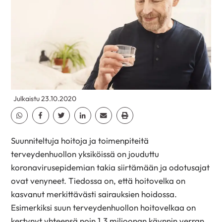
Julkaistu 23.10.2020
Jaa Whatsapp
Jaa Facebook
Jaa Twitter
Jaa Linkedin
Jaa Email
Jaa Print
Suunniteltuja hoitoja ja toimenpiteitä
terveydenhuollon yksiköissä on jouduttu
koronavirusepidemian takia siirtämään ja odotusajat
ovat venyneet. Tiedossa on, että hoitovelka on
kasvanut merkittävästi sairauksien hoidossa.
Esimerkiksi suun terveydenhuollon hoitovelkaa on
kertynyt yhteensä noin 1,3 miljoonan käynnin verran,