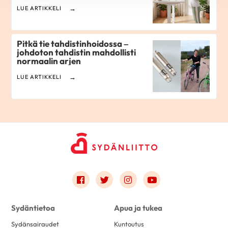
LUE ARTIKKELI
Pitkä tie tahdistinhoidossa –
johdoton tahdistin mahdollisti
normaalin arjen
LUE ARTIKKELI
Link to facebook
Link to twitter
Link to instagram
Link to youtube
Sydäntietoa
Apua ja tukea
Sydänsairaudet
Kuntoutus