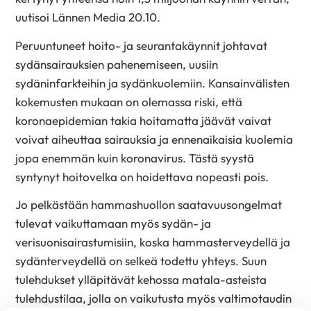
uutisoi Lännen Media 20.10.
Peruuntuneet hoito- ja seurantakäynnit johtavat
sydänsairauksien pahenemiseen, uusiin
sydäninfarkteihin ja sydänkuolemiin. Kansainvälisten
kokemusten mukaan on olemassa riski, että
koronaepidemian takia hoitamatta jäävät vaivat
voivat aiheuttaa sairauksia ja ennenaikaisia kuolemia
jopa enemmän kuin koronavirus. Tästä syystä
syntynyt hoitovelka on hoidettava nopeasti pois.
Jo pelkästään hammashuollon saatavuusongelmat
tulevat vaikuttamaan myös sydän- ja
verisuonisairastumisiin, koska hammasterveydellä ja
sydänterveydellä on selkeä todettu yhteys. Suun
tulehdukset ylläpitävät kehossa matala-asteista
tulehdustilaa, jolla on vaikutusta myös valtimotaudin