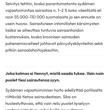
Selvitys tehtiin, koska parantumatonta sydämen
vajaatoimintaa sairastaa n. 1–2 % koko väestöstä eli
noin 55 000–110 000 suomalaista ja sen ennuste on
usein huono. Sairastuneen inhimillisten kärsimysten
lisäksi se aiheuttaa tuntuvia sairaanhoidon
kustannuksia, koska kroonisen sairauden
pahenemisvaiheet johtavat päivystyskäynteihin sekä
pitkiin sairaalahoitojaksoihin.
Joka kolmas ei
tiennyt, mistä saada tukea. Vain noin
puolet tiesi sairautensa syyn.
Sydämen vajaatoiminnan hoito edellyttää potilaalta
riittävää tietoa sairaudestaan. Siksi on
huolestuttavaa, että vain reilu puolet kyselyyn
vastanneista tiesi, miksi heillä on sydämen