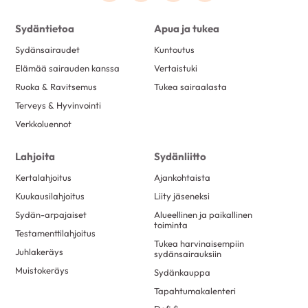
Sydäntietoa
Apua ja tukea
Sydänsairaudet
Kuntoutus
Elämää sairauden kanssa
Vertaistuki
Ruoka & Ravitsemus
Tukea sairaalasta
Terveys & Hyvinvointi
Verkkoluennot
Lahjoita
Sydänliitto
Kertalahjoitus
Ajankohtaista
Kuukausilahjoitus
Liity jäseneksi
Sydän-arpajaiset
Alueellinen ja paikallinen
toiminta
Testamenttilahjoitus
Tukea harvinaisempiin
Juhlakeräys
sydänsairauksiin
Muistokeräys
Sydänkauppa
Tapahtumakalenteri