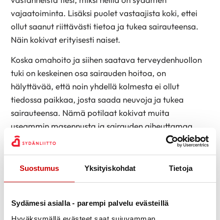
vajaatoiminta. Lisäksi puolet vastaajista koki, ettei
ollut saanut riittävästi tietoa ja tukea sairauteensa.
Näin kokivat erityisesti naiset.
Koska omahoito ja siihen saatava terveydenhuollon
tuki on keskeinen osa sairauden hoitoa, on
hälyttävää, että noin yhdellä kolmesta ei ollut
tiedossa paikkaa, josta saada neuvoja ja tukea
sairauteensa. Nämä potilaat kokivat muita
useammin masennusta ja sairauden aiheuttamaa
pelkoa, ja heillä oli vähemmän tietoa tärkeistä
hoidon elementeistä kuten lääkehoidosta, liikunnasta
ja ravitsemuksesta.
Suostumus
Yksityiskohdat
Tietoja
Noin 20 % vastaajista ilmoitti, ettei käy säännöllisessä
seurannassa ja vain 15 % raportoi saaneensa
Sydämesi asialla - parempi palvelu evästeillä
sydänkuntoutusta, vaikka se on todettu vaikuttavaksi
Hyväksymällä evästeet saat sujuvamman