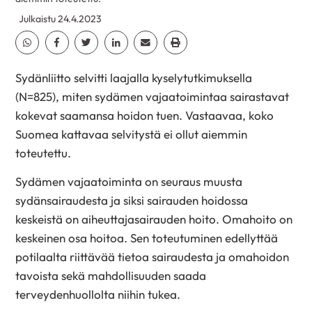
Julkaistu 24.4.2023
Jaa Whatsapp
Jaa Facebook
Jaa Twitter
Jaa Linkedin
Jaa Email
Jaa Print
Sydänliitto selvitti laajalla kyselytutkimuksella
(N=825), miten sydämen vajaatoimintaa sairastavat
kokevat saamansa hoidon tuen. Vastaavaa, koko
Suomea kattavaa selvitystä ei ollut aiemmin
toteutettu.
Sydämen vajaatoiminta on seuraus muusta
sydänsairaudesta ja siksi sairauden hoidossa
keskeistä on aiheuttajasairauden hoito. Omahoito on
keskeinen osa hoitoa. Sen toteutuminen edellyttää
potilaalta riittävää tietoa sairaudesta ja omahoidon
tavoista sekä mahdollisuuden saada
terveydenhuollolta niihin tukea.