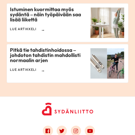
Istuminen kuormittaa myös
sydäntä – näin työpäivään saa
lisää liikettä
LUE ARTIKKELI
Pitkä tie tahdistinhoidossa –
johdoton tahdistin mahdollisti
normaalin arjen
LUE ARTIKKELI
Link to facebook
Link to twitter
Link to instagram
Link to youtube