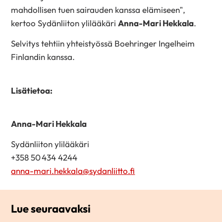
mahdollisen tuen sairauden kanssa elämiseen”,
kertoo Sydänliiton ylilääkäri
Anna-Mari Hekkala
.
Selvitys tehtiin yhteistyössä Boehringer Ingelheim
Finlandin kanssa.
Lisätietoa:
Anna-Mari Hekkala
Sydänliiton ylilääkäri
+358 50 434 4244
anna-mari.hekkala@sydanliitto.fi
Lue seuraavaksi