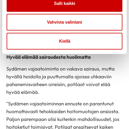
hoitopaikka, johon voi vaivatta olla yhteydessä
Salli kaikki
oireiden vaikeutuessa.
On kuitenkin huomioitava, että suurin osa sydämen
Vahvista valintani
vajaatoimintaa sairastavista on iäkkäitä. Siksi on
tärkeää panostaa myös riittäviin lähipalveluihin,
Kiellä
kuten esimerkiksi sydänhoitajaverkostoon.
Hyvää elämä
ä sairaudesta huolimatta
Sydämen vajaatoiminta on vakava sairaus, mutta
hyvällä hoidolla ja puuttumalla ajoissa uhkaaviin
pahanemisvaiheen oireisiin, potilaat voivat elää
hyvää elämää.
”Sydämen vajaatoiminnan ennuste on parantunut
huomattavasti tehokkaiden hoitomuotojen ansiosta.
Paljon parempaan olisi kuitenkin mahdollisuudet, jos
hoitoketjut toimisivat. Potilaat ansaitsevat kaiken