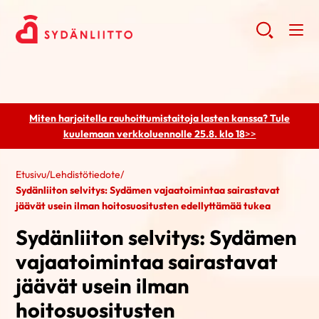
Miten harjoitella rauhoittumistaitoja lasten kanssa? Tule
kuulemaan
verkkoluennolle 25.8. klo 18
>>
Etusivu
/
Lehdistötiedote
/
Sydänliiton selvitys: Sydämen vajaatoimintaa sairastavat
jäävät usein ilman hoitosuositusten edellyttämää tukea
Sydänliiton selvitys: Sydämen
vajaatoimintaa sairastavat
jäävät usein ilman
hoitosuositusten