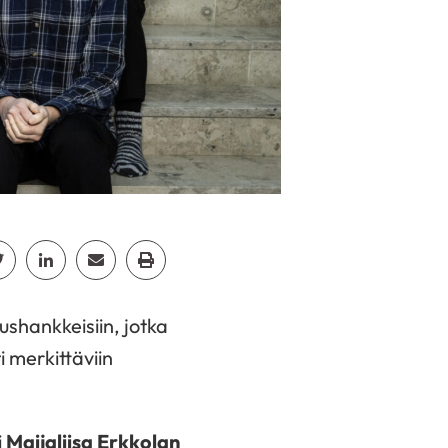
cebook
Jaa Twitter
Jaa Linkedin
Jaa Email
Jaa Print
ushankkeisiin, jotka
i merkittäviin
i
Maijaliisa Erkkolan