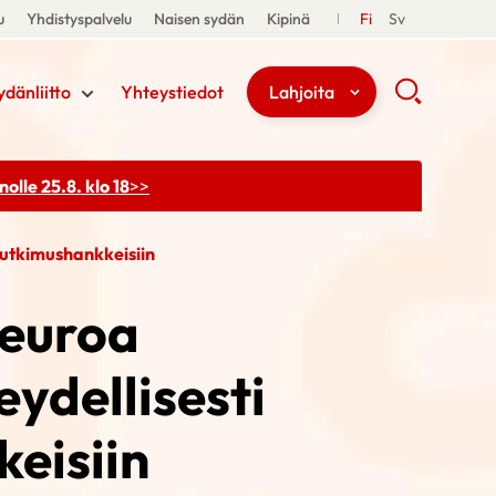
u
Yhdistyspalvelu
Naisen sydän
Kipinä
Fi
Sv
ydänliitto
Yhteystiedot
Lahjoita
olle 25.8. klo 18
>>
tutkimushankkeisiin
 euroa
ydellisesti
keisiin