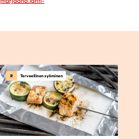
,
marjaana.lahti-
R
Terveellinen syöminen