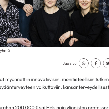
sryhmä
Jaa sivu
Jaa Whatsapp
Jaa Fa
myönnettiin innovatiivisiin, monitieteellisiin tutkim
 sydänterveyteen vaikuttaviin, kansanterveydellisest
rahan 200 000 € sai Helsingin yliopiston professor