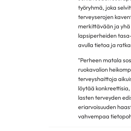
työryhmä, joka selvi
terveyserojen kavent
merkittävään ja yhä
lapsiperheiden tasa
avulla tietoa ja ratk
”Perheen matala sos
ruokavalion heikomp
terveyshaittoja aiku
löytää konkreettisi
lasten terveyden ed
eriarvoisuuden haast
vahvempaa tietopohj