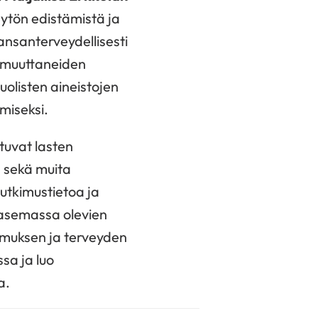
äytön edistämistä ja
ansanterveydellisesti
 muuttaneiden
olisten aineistojen
miseksi.
uvat lasten
 sekä muita
tutkimustietoa ja
 asemassa olevien
emuksen ja terveyden
sa ja luo
a.