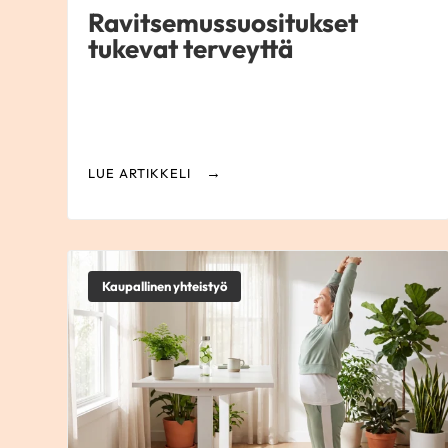
Ravitsemussuositukset
tukevat terveyttä
LUE ARTIKKELI
Kaupallinen yhteistyö