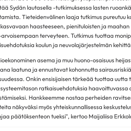
ttää Sydän lautasella -tutkimuksessa lasten ruoank
amista. Tieteidenvälinen laaja tutkimus pureutuu k
 kasvavaan haasteeseen, pienituloisten ja maahan
-arvoisempaan terveyteen. Tutkimus tuottaa monipu
aisuehdotuksia koulun ja neuvolajärjestelmän kehittä
ioekonominen asema ja muu huono-osaisuus heijast
ana laatuna ja ennustavat kohonnutta sairausriskiä
isuudessa. Onkin ensisijaisen tärkeää tuottaa uutta 
a, systeemitason ratkaisuehdotuksia haavoittuvassa
istämiseksi. Hankkeemme nostaa perheiden ravits
eita näkyväksi myös yhteiskunnallisessa keskustelus
aa päätöksenteon tueksi”, kertoo Maijaliisa Erkkol