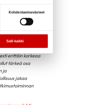
ltaehkäisyn kannalta
Kohdentamisevästeet
enjohtaja,
tuista tutkimuksista
ltavalla tavalla
Salli kaikki
in Helsingin
sti erittäin korkeaa
ollut tärkeä osa
n ja
ollisuus jakaa
tutkimustoiminnan