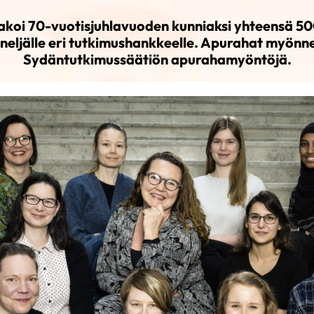
 jakoi 70-vuotisjuhlavuoden kunniaksi yhteensä 5
neljälle eri tutkimushankkeelle. Apurahat myönne
Sydäntutkimussäätiön apurahamyöntöjä.