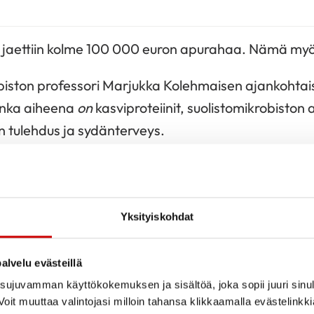
i jaettiin kolme 100 000 euron apurahaa. Nämä myö
piston professori Marjukka Kolehmaisen ajankohtai
jonka aiheena
on
kasviproteiinit, suolistomikrobiston
 tulehdus ja sydänterveys.
iston apulaisprofessori Leena Paakkarin kouluikäisii
joka selvittää heidän yhdenvertaista mahdollisuutta
 osallisuuden ja terveyden lukutaidon näkökulmasta
Yksityiskohdat
iston apulaisprofessori Anna-Leena Vuorisen tutkim
kaostotietoja ja niiden pohjalta kehitettyä terveel
alvelu evästeillä
 riskitekijöiden tutkimuksessa.
ujuvamman käyttökokemuksen ja sisältöä, joka sopii juuri sinul
oit muuttaa valintojasi milloin tahansa klikkaamalla evästelinkk
 arvioinnissa keskeisimpinä kriteereinä olivat ha