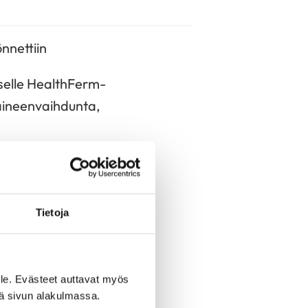
nnettiin
selle HealthFerm-
 aineenvaihdunta,
n suunnatulle
nsa edistää
.
Tietoja
ukselle, jossa
lisyysindeksiä
le. Evästeet auttavat myös
iä sivun alakulmassa.
kemuksen