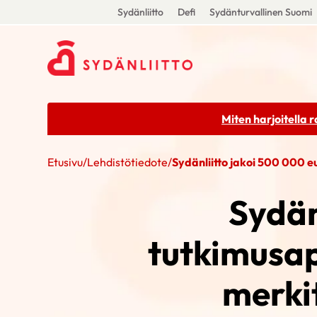
Sydänliitto
Defi
Sydänturvallinen Suomi
Miten harjoitella 
Etusivu
/
Lehdistötiedote
/
Sydänliitto jakoi 500 000 e
Sydän
tutkimusap
merkit