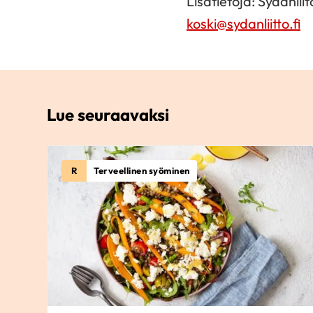
Lisätietoja: Sydänli
koski@sydanliitto.fi
Lue seuraavaksi
R
Terveellinen syöminen