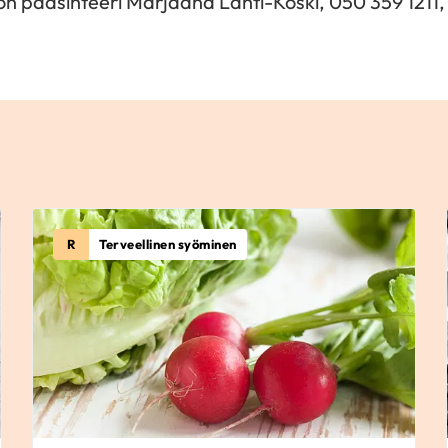
iton pääsihteeri Marjaana Lahti-Koski, 050 359 1211
R
Terveellinen syöminen