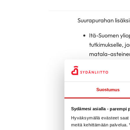
Suurapurahan lisäks
Itä-Suomen ylio
tutkimukselle, 
matala-asteinen
Jyväskylän yliop
tutkimukselle, 
sydänterveyttä,
Suostumus
Tampereen yliop
hyödynnetään ruo
Sydämesi asialla - parempi p
sydänsairauksien
Hyväksymällä evästeet saat s
meitä kehittämään palvelua. V
”Apurahatoimikunnan