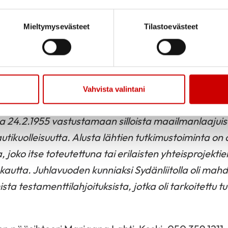
kimusaiheen tärkeys sydän- ja verisuonitautien enna
Mieltymysevästeet
Tilastoevästeet
tointi käytännön työssä”, kertoo toimikunnan puhe
itupa
. Valitut työt olivat monitieteellisiä, ja osa tue
 ruokasysteemin muutospaineessa tai selvittää oiva
noissa.
Vahvista valintani
yöhemmin Sydäntautiliitto ja Sydänliitto) perustetti
sa 24.2.1955 vastustamaan silloista maailmanlaajuise
utikuolleisuutta. Alusta lähtien tutkimustoiminta on 
 joko itse toteutettuna tai erilaisten yhteisprojektie
autta. Juhlavuoden kunniaksi Sydänliitolla oli mahd
ta testamenttilahjoituksista, jotka oli tarkoitettu 