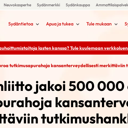
Neuvokasperhe
Sydänmerkki
Sydänkauppa
Ammattilaispalvel
Sydäntietoa
Apua ja tukea
Tule mukaan
S
rauhoittumistaitoja lasten kanssa? Tule kuulemaan
verkkoluenn
uroa tutkimusapurahoja kansanterveydellisesti merkittäviin 
liitto jakoi 500 000
urahoja kansanterve
täviin tutkimushank