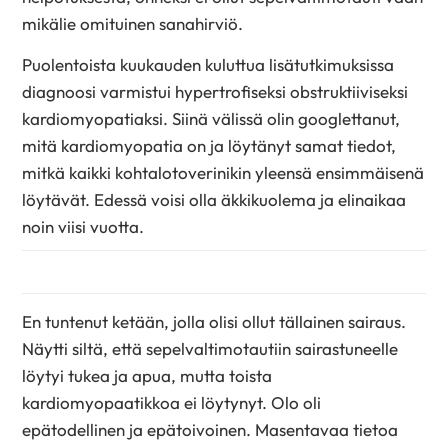
mikälie omituinen sanahirviö.
Puolentoista kuukauden kuluttua lisätutkimuksissa
diagnoosi varmistui hypertrofiseksi obstruktiiviseksi
kardiomyopatiaksi. Siinä välissä olin googlettanut,
mitä kardiomyopatia on ja löytänyt samat tiedot,
mitkä kaikki kohtalotoverinikin yleensä ensimmäisenä
löytävät. Edessä voisi olla äkkikuolema ja elinaikaa
noin viisi vuotta.
En tuntenut ketään, jolla olisi ollut tällainen sairaus.
Näytti siltä, että sepelvaltimotautiin sairastuneelle
löytyi tukea ja apua, mutta toista
kardiomyopaatikkoa ei löytynyt. Olo oli
epätodellinen ja epätoivoinen. Masentavaa tietoa