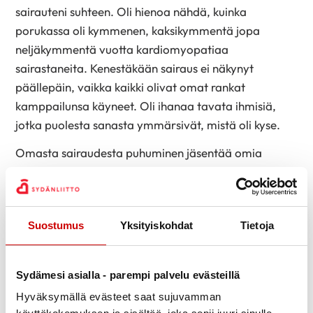
sairauteni suhteen. Oli hienoa nähdä, kuinka
porukassa oli kymmenen, kaksikymmentä jopa
neljäkymmentä vuotta kardiomyopatiaa
sairastaneita. Kenestäkään sairaus ei näkynyt
päällepäin, vaikka kaikki olivat omat rankat
kamppailunsa käyneet. Oli ihanaa tavata ihmisiä,
jotka puolesta sanasta ymmärsivät, mistä oli kyse.
Omasta sairaudesta puhuminen jäsentää omia
tunteita. Saman kokenut kuuntelija ymmärtää
parhaiten toista sairastunutta. Lääkärien aika on
aina rajallista, mutta vertaistukihenkilöillä on aikaa.
Suostumus
Yksityiskohdat
Tietoja
Kun saa puhua kaikessa rauhassa ja kysyä toisilta
mieltä vaivaavia kysymyksiä, alkaa olo helpottaa.
Karpaloryhmien kokoontumisissa perheenjäsenkin
Sydämesi asialla - parempi palvelu evästeillä
löytää tukea.
Hyväksymällä evästeet saat sujuvamman
Vertaistukikoulutus innosti