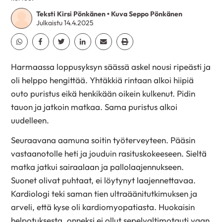
Teksti Kirsi Pönkänen • Kuva Seppo Pönkänen
Julkaistu 14.4.2025
Jaa Whatsapp
Jaa Facebook
Jaa Twitter
Jaa Linkedin
Jaa Email
Jaa Print
Harmaassa loppusyksyn säässä askel nousi ripeästi ja
oli helppo hengittää. Yhtäkkiä rintaan alkoi hiipiä
outo puristus eikä henkikään oikein kulkenut. Pidin
tauon ja jatkoin matkaa. Sama puristus alkoi
uudelleen.
Seuraavana aamuna soitin työterveyteen. Pääsin
vastaanotolle heti ja jouduin rasituskokeeseen. Sieltä
matka jatkui sairaalaan ja pallolaajennukseen.
Suonet olivat puhtaat, ei löytynyt laajennettavaa.
Kardiologi teki saman tien ultraäänitutkimuksen ja
arveli, että kyse oli kardiomyopatiasta. Huokaisin
helpotuksesta, onneksi ei ollut sepelvaltimotauti vaan