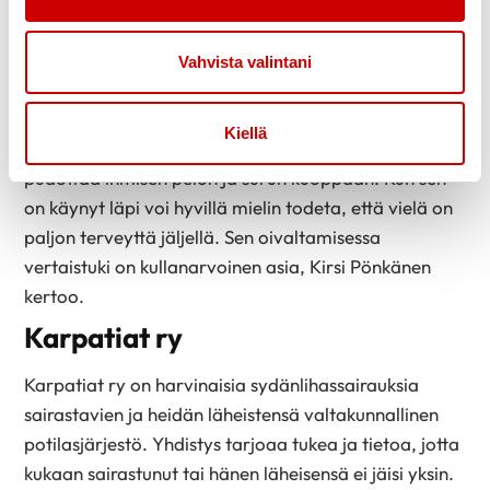
Olen kiitollinen lääketieteellisestä avusta, jota
terveydenhuolto on minulle tarjonnut. Sairaalat
Vahvista valintani
hoitavat potilaansa hienosti takaisin elämään ja
vertaistuki tarjoaa korvaamatonta apua uuteen
Kiellä
arkeen. Iso sairaus muuttaa kaiken ja ensishokki
pudottaa ihmisen pelon ja surun kuoppaan. Kun sen
on käynyt läpi voi hyvillä mielin todeta, että vielä on
paljon terveyttä jäljellä. Sen oivaltamisessa
vertaistuki on kullanarvoinen asia, Kirsi Pönkänen
kertoo.
Karpatiat ry
Karpatiat ry on harvinaisia sydänlihassairauksia
sairastavien ja heidän läheistensä valtakunnallinen
potilasjärjestö. Yhdistys tarjoaa tukea ja tietoa, jotta
kukaan sairastunut tai hänen läheisensä ei jäisi yksin.