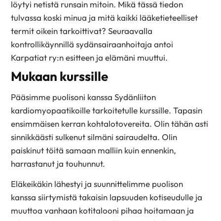
löytyi netistä runsain mitoin. Mikä tässä tiedon
tulvassa koski minua ja mitä kaikki lääketieteelliset
termit oikein tarkoittivat? Seuraavalla
kontrollikäynnillä sydänsairaanhoitaja antoi
Karpatiat ry:n esitteen ja elämäni muuttui.
Mukaan kurssille
Pääsimme puolisoni kanssa Sydänliiton
kardiomyopaatikoille tarkoitetulle kurssille. Tapasin
ensimmäisen kerran kohtalotovereita. Olin tähän asti
sinnikkäästi sulkenut silmäni sairaudelta. Olin
paiskinut töitä samaan malliin kuin ennenkin,
harrastanut ja touhunnut.
Eläkeikäkin lähestyi ja suunnittelimme puolison
kanssa siirtymistä takaisin lapsuuden kotiseudulle ja
muuttoa vanhaan kotitalooni pihaa hoitamaan ja