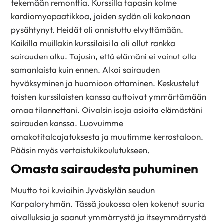
tekemään remonttia. Kurssilla tapasin kolme
kardiomyopaatikkoa, joiden sydän oli kokonaan
pysähtynyt. Heidät oli onnistuttu elvyttämään.
Kaikilla muillakin kurssilaisilla oli ollut rankka
sairauden alku. Tajusin, että elämäni ei voinut olla
samanlaista kuin ennen. Alkoi sairauden
hyväksyminen ja huomioon ottaminen. Keskustelut
toisten kurssilaisten kanssa auttoivat ymmärtämään
omaa tilannettani. Oivalsin isoja asioita elämästäni
sairauden kanssa. Luovuimme
omakotitaloajatuksesta ja muutimme kerrostaloon.
Pääsin myös vertaistukikoulutukseen.
Omasta sairaudesta puhuminen
Muutto toi kuvioihin Jyväskylän seudun
Karpaloryhmän. Tässä joukossa olen kokenut suuria
oivalluksia ja saanut ymmärrystä ja itseymmärrystä