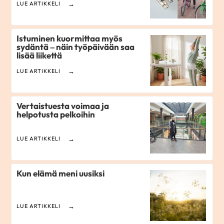
LUE ARTIKKELI
Istuminen kuormittaa myös
sydäntä – näin työpäivään saa
lisää liikettä
LUE ARTIKKELI
Vertaistuesta voimaa ja
helpotusta pelkoihin
LUE ARTIKKELI
Kun elämä meni uusiksi
LUE ARTIKKELI