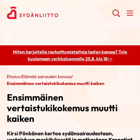
Miten harjoitella rauhoittumistaitoja lasten kanssa? Tule
kuulemaan
verkkoluennolle 25.8. klo 18
>>
Etusivu
/
Elämää sairauden kanssa
/
Ensimmäinen vertaistukikokemus muutti kaiken
Ensimmäinen
vertaistukikokemus muutti
kaiken
Kirsi Pönkänen kertoo sydänsairaudestaan,
vertaistuen merkityksestä ja matkastaan Karpatiat