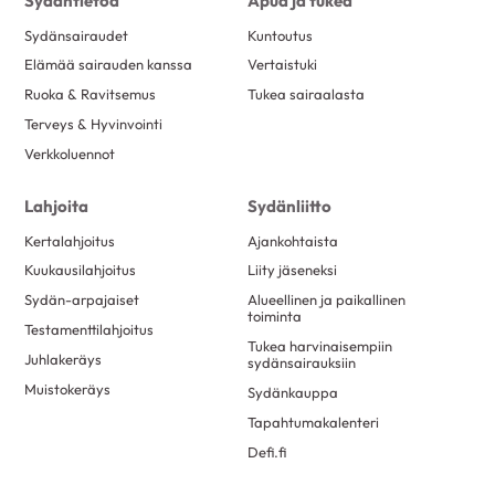
Sydäntietoa
Apua ja tukea
Sydänsairaudet
Kuntoutus
Elämää sairauden kanssa
Vertaistuki
Ruoka & Ravitsemus
Tukea sairaalasta
Terveys & Hyvinvointi
Verkkoluennot
Lahjoita
Sydänliitto
Kertalahjoitus
Ajankohtaista
Kuukausilahjoitus
Liity jäseneksi
Sydän-arpajaiset
Alueellinen ja paikallinen
toiminta
Testamenttilahjoitus
Tukea harvinaisempiin
Juhlakeräys
sydänsairauksiin
Muistokeräys
Sydänkauppa
Tapahtumakalenteri
Defi.fi