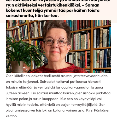
ry:n aktiiviseksi vertaistukihenkilöksi. – Saman
kokenut kuuntelija ymmärtää parhaiten toista
sairastunutta, hän kertoo.
Olen kiitollinen lääketieteellisestä avusta, jota terveydenhuolto
on minulle tarjonnut. Sairaalat hoitavat potilaansa hienosti
takaisin elämään ja vertaistuki tarjoaa korvaamatonta apua
uuteen arkeen. Iso sairaus muuttaa kaiken ja ensishokki pudottaa
ihmisen pelon ja surun kuoppaan. Kun sen on käynyt läpi voi
hyvillä mielin todeta, että vielä on paljon terveyttä jäljellä. Sen
oivaltamisessa vertaistuki on kullanarvoinen asia, Kirsi Pönkänen
kertoo.