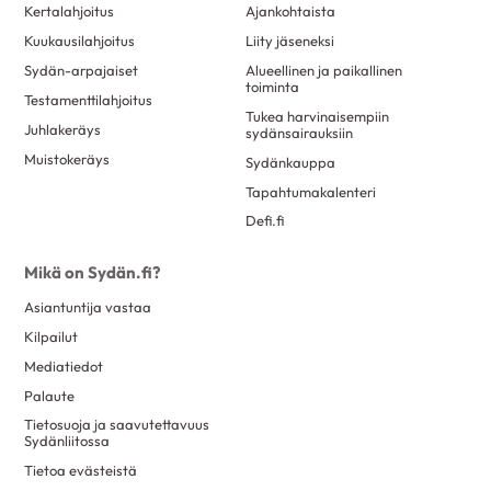
Kertalahjoitus
Ajankohtaista
Kuukausilahjoitus
Liity jäseneksi
Sydän-arpajaiset
Alueellinen ja paikallinen
toiminta
Testamenttilahjoitus
Tukea harvinaisempiin
Juhlakeräys
sydänsairauksiin
Muistokeräys
Sydänkauppa
Tapahtumakalenteri
Defi.fi
Mikä on Sydän.fi?
Asiantuntija vastaa
Kilpailut
Mediatiedot
Palaute
Tietosuoja ja saavutettavuus
Sydänliitossa
Tietoa evästeistä