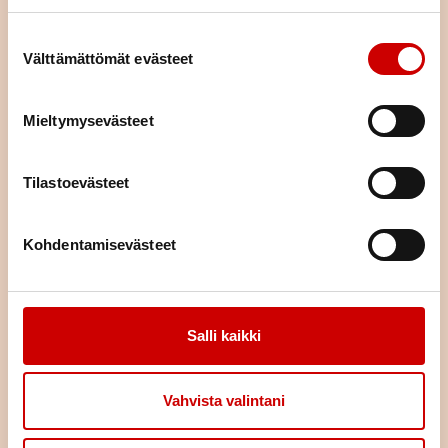
Istuminen kuormittaa myös
sydäntä – näin työpäivään saa
lisää liikettä
Suostumuksen valinta
Välttämättömät evästeet
LUE ARTIKKELI
Mieltymysevästeet
Pitkä tie tahdistinhoidossa –
johdoton tahdistin mahdollisti
normaalin arjen
Tilastoevästeet
LUE ARTIKKELI
Kohdentamisevästeet
Sydän2020 -
Hyvinvointirannekkeet ja -
teknologia rytmihäiriön
tunnistamisen apuna
Salli kaikki
LUE ARTIKKELI
Vahvista valintani
Sydän2020 - Pilleriä poskeen