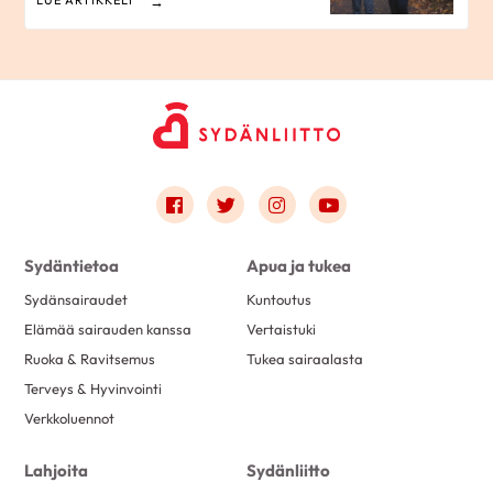
LUE ARTIKKELI
Link to facebook
Link to twitter
Link to instagram
Link to youtube
Sydäntietoa
Apua ja tukea
Sydänsairaudet
Kuntoutus
Elämää sairauden kanssa
Vertaistuki
Ruoka & Ravitsemus
Tukea sairaalasta
Terveys & Hyvinvointi
Verkkoluennot
Lahjoita
Sydänliitto