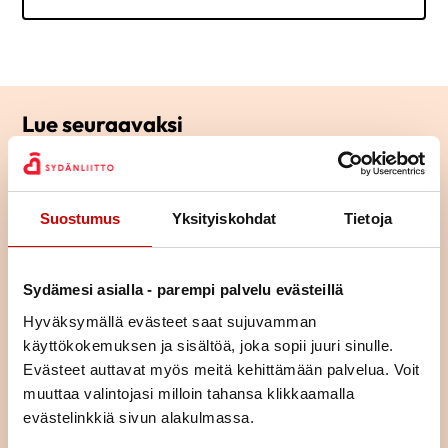
Lue seuraavaksi
Kasvikset ovat terveellisen
ruokavalion perusta
Suostumus
Yksityiskohdat
Tietoja
LUE ARTIKKELI
Sydämesi asialla - parempi palvelu evästeillä
Kolesteroli kohdalleen
Hyväksymällä evästeet saat sujuvamman
ruokavalinnoilla
käyttökokemuksen ja sisältöä, joka sopii juuri sinulle.
Evästeet auttavat myös meitä kehittämään palvelua. Voit
LUE ARTIKKELI
muuttaa valintojasi milloin tahansa klikkaamalla
evästelinkkiä sivun alakulmassa.