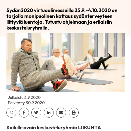
Sydän2020 virtuaalimessuilla 25.9.-4.10.2020 on
tarjolla monipuolinen kattaus sydänterveyteen
liittyviä luentoja. Tutustu ohjelmaan ja erilaisiin
keskusteluryhmiin.
Julkaistu 3.9.2020
Päivitetty 30.9.2020
Jaa Whatsapp
Jaa Facebook
Jaa Twitter
Jaa Linkedin
Jaa Email
Jaa Print
Kaikille avoin keskusteluryhmä:
LIIKUNTA