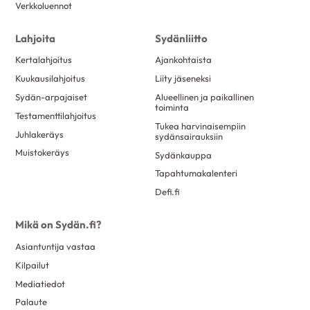
Verkkoluennot
Lahjoita
Sydänliitto
Kertalahjoitus
Ajankohtaista
Kuukausilahjoitus
Liity jäseneksi
Sydän-arpajaiset
Alueellinen ja paikallinen
toiminta
Testamenttilahjoitus
Tukea harvinaisempiin
Juhlakeräys
sydänsairauksiin
Muistokeräys
Sydänkauppa
Tapahtumakalenteri
Defi.fi
Mikä on Sydän.fi?
Asiantuntija vastaa
Kilpailut
Mediatiedot
Palaute