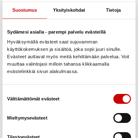
hakenut päivän postin. Tarkkakuuloinen
Suostumus
Yksityiskohdat
Tietoja
labradorinnoutaja tuntee postiauton äänen ja menee
vastaan. Posti annetaan koiralle suuhun, ja se kantaa
lehdet ja kirjeet kotiin.
Sydämesi asialla - parempi palvelu evästeillä
Hyväksymällä evästeet saat sujuvamman
– Postinkantaja naureskelee, että Nelli on hänen
käyttökokemuksen ja sisältöä, joka sopii juuri sinulle.
kollegansa.
Evästeet auttavat myös meitä kehittämään palvelua. Voit
Infarkti opetti ottamaan rennosti
muuttaa valintojasi milloin tahansa klikkaamalla
evästelinkkiä sivun alakulmassa.
Martti Raudaskoski on iloinnut Nellin saamasta
huomiosta. Jos Nelli ei olisi herätellyt sinä
Suostumuksen valinta
kohtalokkaana aamuna, ei tiedä mitä olisi
Välttämättömät evästeet
tapahtunut. Nyt puolitoista vuotta myöhemmin kaikki
on hyvin. Raudaskoski on juuri palannut viikon
kuntoutusjaksolta Peurungalta. Kela on myöntänyt
Mieltymysevästeet
pallonlaajennuksen jälkeen hänelle kolme viikon
jaksoa, jotka ovat olleet hyviä.
Tilastoevästeet