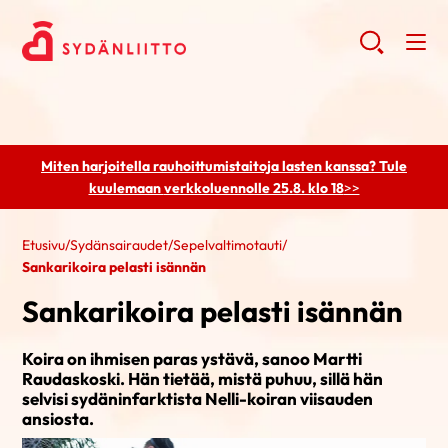
Miten harjoitella rauhoittumistaitoja lasten kanssa? Tule
kuulemaan
verkkoluennolle 25.8. klo 18
>>
Etusivu
/
Sydänsairaudet
/
Sepelvaltimotauti
/
Sankarikoira pelasti isännän
Sankarikoira pelasti isännän
Koira on ihmisen paras ystävä, sanoo Martti
Raudaskoski. Hän tietää, mistä puhuu, sillä hän
selvisi sydäninfarktista Nelli-koiran viisauden
ansiosta.