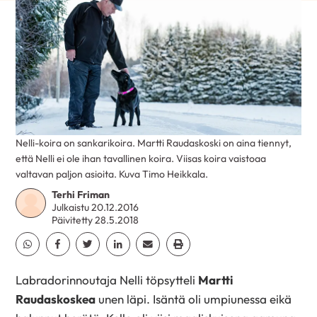
Nelli-koira on sankarikoira. Martti Raudaskoski on aina tiennyt,
että Nelli ei ole ihan tavallinen koira. Viisas koira vaistoaa
valtavan paljon asioita. Kuva Timo Heikkala.
Terhi Friman
Julkaistu 20.12.2016
Päivitetty 28.5.2018
Jaa Whatsapp
Jaa Facebook
Jaa Twitter
Jaa Linkedin
Jaa Email
Jaa Print
Labradorinnoutaja Nelli töpsytteli
Martti
Raudaskoskea
unen läpi. Isäntä oli umpiunessa eikä