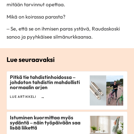
mitään tarvinnut opettaa.
Mikä on koirassa parasta?
– Se, että se on ihmisen paras ystävä, Raudaskoski
sanoo ja pyyhkäisee silmänurkkaansa.
Lue seuraavaksi
Pitkä tie tahdistinhoidossa –
johdoton tahdistin mahdollisti
normaalin arjen
LUE ARTIKKELI
Istuminen kuormittaa myös
sydäntä – näin työpäivään saa
lisää liikettä