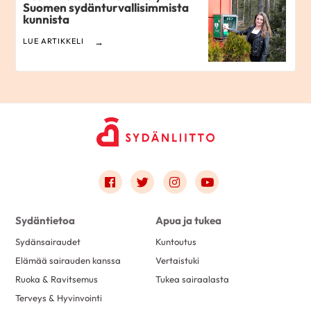
Suomen sydänturvallisimmista
kunnista
LUE ARTIKKELI
Link to facebook
Link to twitter
Link to instagram
Link to youtube
Sydäntietoa
Apua ja tukea
Sydänsairaudet
Kuntoutus
Elämää sairauden kanssa
Vertaistuki
Ruoka & Ravitsemus
Tukea sairaalasta
Terveys & Hyvinvointi