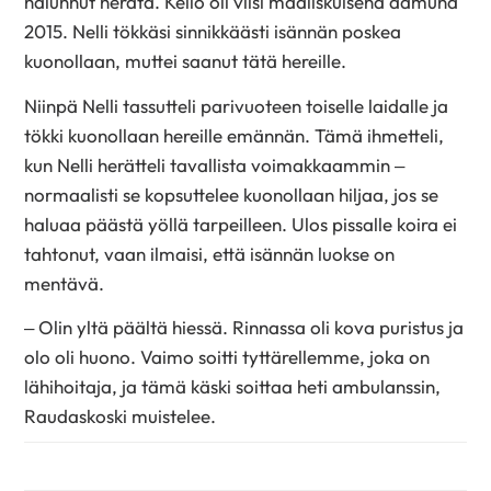
halunnut herätä. Kello oli viisi maaliskuisena aamuna
2015. Nelli tökkäsi sinnikkäästi isännän poskea
kuonollaan, muttei saanut tätä hereille.
Niinpä Nelli tassutteli parivuoteen toiselle laidalle ja
tökki kuonollaan hereille emännän. Tämä ihmetteli,
kun Nelli herätteli tavallista voimakkaammin –
normaalisti se kopsuttelee kuonollaan hiljaa, jos se
haluaa päästä yöllä tarpeilleen. Ulos pissalle koira ei
tahtonut, vaan ilmaisi, että isännän luokse on
mentävä.
– Olin yltä päältä hiessä. Rinnassa oli kova puristus ja
olo oli huono. Vaimo soitti tyttärellemme, joka on
lähihoitaja, ja tämä käski soittaa heti ambulanssin,
Raudaskoski muistelee.