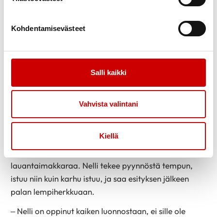
Infarkti oli miehelle eräänlainen pysähtymisen paikka.
Se opetti, että iän karttuessa vauhtia on pakko
Kohdentamisevästeet
hidastaa. Juuri ennen tapahtumia Raudaskoski oli
tehnyt monta päivää puuhommia ”ihan kuten
ennen”.
Salli kaikki
Töitä riittää mutta nyt niitä tehdään aiempaa
hitaampaan tahtiin.
Vahvista valintani
– Viime kesänä aloin tehdä hirsisaunaa, mutta teen
sitä hiljaiseen tahtiin.
Kiellä
Raudaskoski hakee jääkaapista Nellin herkkua,
lauantaimakkaraa. Nelli tekee pyynnöstä tempun,
istuu niin kuin karhu istuu, ja saa esityksen jälkeen
palan lempiherkkuaan.
– Nelli on oppinut kaiken luonnostaan, ei sille ole