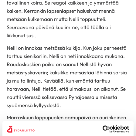
tavallinen koira. Se reagoi kaikkeen ja ymmärtää
kaiken. Kerrankin lapsenlapset halusivat mennä
metsään kulkemaan mutta Nelli toppuutteli.
Seuraavana päivänä kuulimme, että täällä oli
liikkunut susi.
Nelli on innokas metsässä kulkija. Kun joku perheestä
tarttuu sienikoriin, Nelli on heti innokkaana mukana.
Raudaskoskien poika on saanut Nellistä hyvän
metsästyskaverin; kaksikko metsästää lähinnä sorsia
ja muita lintuja. Keväällä, kun emäntä tarttuu
haravaan, Nelli tietää, että uimakausi on alkanut. Se
nauttii vieressä solisevassa Pyhäjoessa uimisesta
sydämensä kyllyydestä.
Marraskuun loppupuolen aamupäivä on aurinkoinen.
Nelli kulkee isännän mukana häntää heilutellen
jokivartta pitkin. Hetkeä aikaisemmin koiruus on