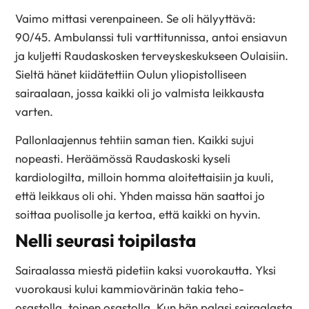
Vaimo mittasi verenpaineen. Se oli hälyyttävä:
90/45. Ambulanssi tuli varttitunnissa, antoi ensiavun
ja kuljetti Raudaskosken terveyskeskukseen Oulaisiin.
Sieltä hänet kiidätettiin Oulun yliopistolliseen
sairaalaan, jossa kaikki oli jo valmista leikkausta
varten.
Pallonlaajennus tehtiin saman tien. Kaikki sujui
nopeasti. Heräämössä Raudaskoski kyseli
kardiologilta, milloin homma aloitettaisiin ja kuuli,
että leikkaus oli ohi. Yhden maissa hän saattoi jo
soittaa puolisolle ja kertoa, että kaikki on hyvin.
Nelli seurasi toipilasta
Sairaalassa miestä pidetiin kaksi vuorokautta. Yksi
vuorokausi kului kammiovärinän takia teho-
osastolla, toinen osastolla. Kun hän palasi sairaalasta