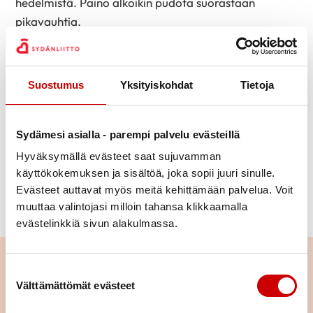
hedelmistä. Paino alkoikin pudota suorastaan
pikavauhtia.
Kun elämäntapojen säädöstä on kulunut kahdeksan
kuukautta, Timon olemus on muuttunut reippaaksi,
Suostumus
Yksityiskohdat
Tietoja
iso maha on sulanut pois ja paino on
normaalilukemissa. Hän iloitsee kevyemmän olon
tuomasta mielihyvästä:
Sydämesi asialla - parempi palvelu evästeillä
– Joskus ei viitsisi lähteä pimeänä iltana lenkille,
Hyväksymällä evästeet saat sujuvamman
mutta siellä kyllä päivän karstat lähtee. Olen
käyttökokemuksen ja sisältöä, joka sopii juuri sinulle.
huomannut, että liikunta kohentaa mielialaa ja tekee
Evästeet auttavat myös meitä kehittämään palvelua. Voit
muuttaa valintojasi milloin tahansa klikkaamalla
minut muutenkin energisemmäksi.
evästelinkkiä sivun alakulmassa.
Lue seuraavaksi
Suostumuksen valinta
Välttämättömät evästeet
Istuminen kuormittaa myös