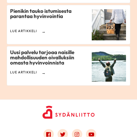
Pienikin tauko istumisesta
parantaa hyvinvointia
LUE ARTIKKELI
Uusi palvelu tarjoaa naisille
mahdollisuuden oivalluksiin
omasta hyvinvoinnista
LUE ARTIKKELI
Link to facebook
Link to twitter
Link to instagram
Link to youtube