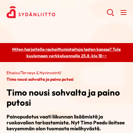
Miten harjoitella rauhoittumistaitoja lasten kanssa? Tule
kuulemaan
verkkoluennolle 25.8. klo 18
>>
Etusivu
/
Terveys & Hyvinvointi
/
Timo nousi sohvalta ja paino putosi
Timo nousi sohvalta ja paino
putosi
Painopudotus vaati liikunnan lisäämistä ja
ruokavalion tarkastamista. Nyt Timo Peedu iloitsee
kevyemmän olon tuomasta mielihyvästä.