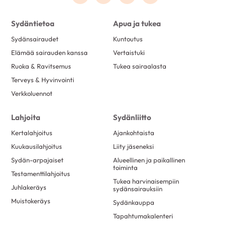
Sydäntietoa
Apua ja tukea
Sydänsairaudet
Kuntoutus
Elämää sairauden kanssa
Vertaistuki
Ruoka & Ravitsemus
Tukea sairaalasta
Terveys & Hyvinvointi
Verkkoluennot
Lahjoita
Sydänliitto
Kertalahjoitus
Ajankohtaista
Kuukausilahjoitus
Liity jäseneksi
Sydän-arpajaiset
Alueellinen ja paikallinen
toiminta
Testamenttilahjoitus
Tukea harvinaisempiin
Juhlakeräys
sydänsairauksiin
Muistokeräys
Sydänkauppa
Tapahtumakalenteri