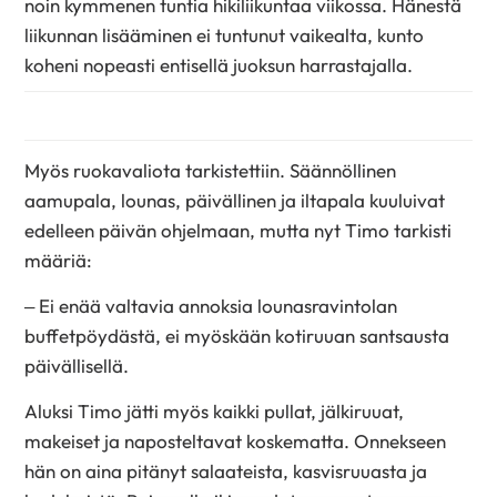
noin kymmenen tuntia hikiliikuntaa viikossa. Hänestä
liikunnan lisääminen ei tuntunut vaikealta, kunto
koheni nopeasti entisellä juoksun harrastajalla.
Myös ruokavaliota tarkistettiin. Säännöllinen
aamupala, lounas, päivällinen ja iltapala kuuluivat
edelleen päivän ohjelmaan, mutta nyt Timo tarkisti
määriä:
– Ei enää valtavia annoksia lounasravintolan
buffetpöydästä, ei myöskään kotiruuan santsausta
päivällisellä.
Aluksi Timo jätti myös kaikki pullat, jälkiruuat,
makeiset ja naposteltavat koskematta. Onnekseen
hän on aina pitänyt salaateista, kasvisruuasta ja