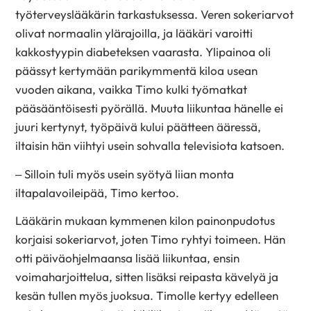
työterveyslääkärin tarkastuksessa. Veren sokeriarvot
olivat normaalin ylärajoilla, ja lääkäri varoitti
kakkostyypin diabeteksen vaarasta. Ylipainoa oli
päässyt kertymään parikymmentä kiloa usean
vuoden aikana, vaikka Timo kulki työmatkat
pääsääntöisesti pyörällä. Muuta liikuntaa hänelle ei
juuri kertynyt, työpäivä kului päätteen ääressä,
iltaisin hän viihtyi usein sohvalla televisiota katsoen.
– Silloin tuli myös usein syötyä liian monta
iltapalavoileipää, Timo kertoo.
Lääkärin mukaan kymmenen kilon painonpudotus
korjaisi sokeriarvot, joten Timo ryhtyi toimeen. Hän
otti päiväohjelmaansa lisää liikuntaa, ensin
voimaharjoittelua, sitten lisäksi reipasta kävelyä ja
kesän tullen myös juoksua. Timolle kertyy edelleen