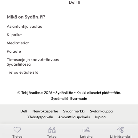
Defi.fi
Mikä on Sydän.fi?
Asiantuntija vastaa
Kilpailut
Mediatiedot
Palaute
Tietosuoja ja saavutettavuus
Sydänliitossa
Tietoa evästeistä
© Tekijänoikeus 2026 • Sydänliitto • Kaikki oikeudet pidätetään.
Sydämellä,
Evermade
Defi
Neuvokasperhe
Sydänmerkki
Sydänkauppa
Yhdistyspalvelu
Ammattilaispalvelu
Kipinä
Tietoa
Tukea
Lahjoita
Liity jäseneksi