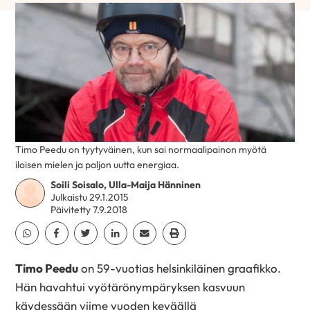
Timo Peedu on tyytyväinen, kun sai normaalipainon myötä
iloisen mielen ja paljon uutta energiaa.
Soili Soisalo, Ulla-Maija Hänninen
Julkaistu 29.1.2015
Päivitetty 7.9.2018
Jaa Whatsapp
Jaa Facebook
Jaa Twitter
Jaa Linkedin
Jaa Email
Jaa Print
Timo Peedu
on 59-vuotias helsinkiläinen graafikko.
Hän havahtui vyötärönympäryksen kasvuun
käydessään viime vuoden keväällä