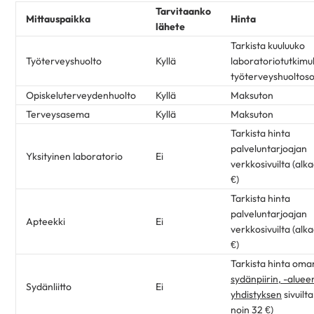
Tarvitaanko
Mittauspaikka
Hinta
lähete
Tarkista kuuluuko
Työterveyshuolto
Kyllä
laboratoriotutkimu
työterveyshuoltos
Opiskeluterveydenhuolto
Kyllä
Maksuton
Terveysasema
Kyllä
Maksuton
Tarkista hinta
palveluntarjoajan
Yksityinen laboratorio
Ei
verkkosivuilta (alk
€)
Tarkista hinta
palveluntarjoajan
Apteekki
Ei
verkkosivuilta (alk
€)
Tarkista hinta oma
sydänpiirin, -alueen
Sydänliitto
Ei
yhdistyksen
sivuilt
noin 32 €)