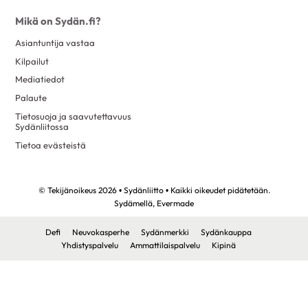
Mikä on Sydän.fi?
Asiantuntija vastaa
Kilpailut
Mediatiedot
Palaute
Tietosuoja ja saavutettavuus
Sydänliitossa
Tietoa evästeistä
© Tekijänoikeus 2026 • Sydänliitto • Kaikki oikeudet pidätetään.
Sydämellä,
Evermade
Defi
Neuvokasperhe
Sydänmerkki
Sydänkauppa
Yhdistyspalvelu
Ammattilaispalvelu
Kipinä