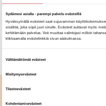
tavallisimmin muutaman arkipäivän kuluessa
Omakannasta
tai palveluntarjoajan sovelluksesta.
Sydämesi asialla - parempi palvelu evästeillä
Keskustele tuloksista terveydenhuollon ammattilaisen
Hyväksymällä evästeet saat sujuvamman käyttökokemuksen
kanssa. Jos kolesterolilukemat kaipaavat
sisältöä, joka sopii juuri sinulle. Evästeet auttavat myös meit
kohentamista, älä jää yksin asian kanssa, vaan pyydä
kehittämään palvelua. Voit muuttaa valintojasi milloin tahans
apua niiden hoitamiseen. Mitä aikaisemmin asiaan
klikkaamalla evästelinkkiä sivun alakulmassa.
puututaan, sen tehokkaammin terveyttäsi voidaan
suojella.
Suostumuksen valinta
Välttämättömät evästeet
KAIKKI KOLESTEROLISTA
Mieltymysevästeet
Lue seuraavaksi
Tilastoevästeet
Ravinto ja muut elintavat
kolesterolin hallinnassa
Kohdentamisevästeet