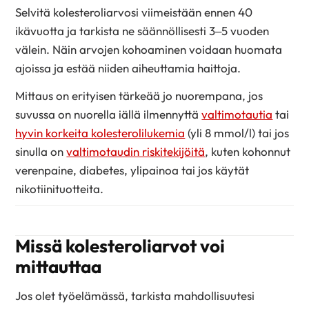
Selvitä kolesteroliarvosi viimeistään ennen 40
ikävuotta ja tarkista ne säännöllisesti 3–5 vuoden
välein. Näin arvojen kohoaminen voidaan huomata
ajoissa ja estää niiden aiheuttamia haittoja.
Mittaus on erityisen tärkeää jo nuorempana, jos
suvussa on nuorella iällä ilmennyttä
valtimotautia
tai
hyvin korkeita kolesterolilukemia
(yli 8 mmol/l) tai jos
sinulla on
valtimotaudin riskitekijöitä
, kuten kohonnut
verenpaine, diabetes, ylipainoa tai jos käytät
nikotiinituotteita.
Missä kolesteroliarvot voi
mittauttaa
Jos olet työelämässä, tarkista mahdollisuutesi