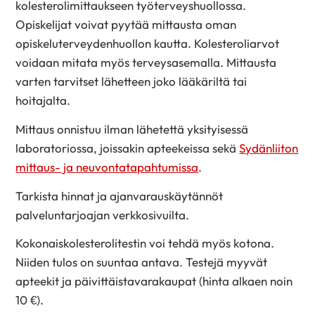
kolesterolimittaukseen työterveyshuollossa.
Opiskelijat voivat pyytää mittausta oman
opiskeluterveydenhuollon kautta. Kolesteroliarvot
voidaan mitata myös terveysasemalla. Mittausta
varten tarvitset lähetteen joko lääkäriltä tai
hoitajalta.
Mittaus onnistuu ilman lähetettä yksityisessä
laboratoriossa, joissakin apteekeissa sekä
Sydänliiton
mittaus- ja neuvontatapahtumissa
.
Tarkista hinnat ja ajanvarauskäytännöt
palveluntarjoajan verkkosivuilta.
Kokonaiskolesterolitestin voi tehdä myös kotona.
Niiden tulos on suuntaa antava. Testejä myyvät
apteekit ja päivittäistavarakaupat (hinta alkaen noin
10 €).