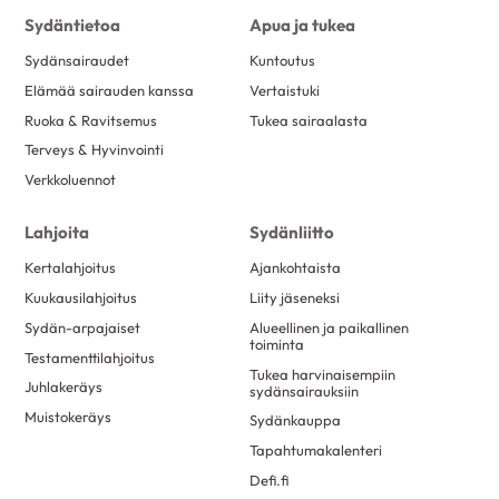
Sydäntietoa
Apua ja tukea
Sydänsairaudet
Kuntoutus
Elämää sairauden kanssa
Vertaistuki
Ruoka & Ravitsemus
Tukea sairaalasta
Terveys & Hyvinvointi
Verkkoluennot
Lahjoita
Sydänliitto
Kertalahjoitus
Ajankohtaista
Kuukausilahjoitus
Liity jäseneksi
Sydän-arpajaiset
Alueellinen ja paikallinen
toiminta
Testamenttilahjoitus
Tukea harvinaisempiin
Juhlakeräys
sydänsairauksiin
Muistokeräys
Sydänkauppa
Tapahtumakalenteri
Defi.fi