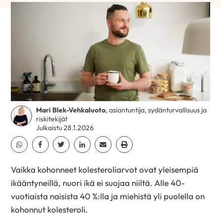
Mari Blek-Vehkaluoto
, asiantuntija, sydänturvallisuus ja
riskitekijät
Julkaistu 28.1.2026
Jaa Whatsapp
Jaa Facebook
Jaa Twitter
Jaa Linkedin
Jaa Email
Jaa Print
Vaikka kohonneet kolesteroliarvot ovat yleisempiä
ikääntyneillä, nuori ikä ei suojaa niiltä. Alle 40-
vuotiaista naisista 40 %:lla ja miehistä yli puolella on
kohonnut kolesteroli.