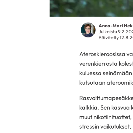
Anna-Mari Hek
Julkaistu 9.2.20
Päivitetty 12.8.
Ateroskleroosissa va
verenkierrosta kolest
kuluessa seinämään k
kutsutaan ateroomiks
Rasvoittumapesäkkee
kalkkia. Sen kasvua 
muut nikotiinituottet,
stressin vaikutukset,