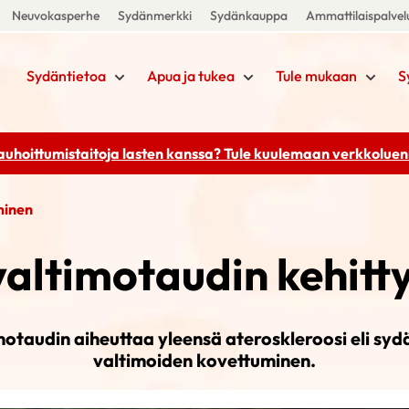
Neuvokasperhe
Sydänmerkki
Sydänkauppa
Ammattilaispalvel
Sydäntietoa
Apua ja tukea
Tule mukaan
S
rauhoittumistaitoja lasten kanssa? Tule kuulemaan
verkkoluenn
minen
valtimotaudin kehitt
motaudin aiheuttaa yleensä ateroskleroosi eli sy
valtimoiden kovettuminen.