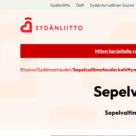
Sydänliitto
Defi
Sydänturvallinen Suomi
Miten harjoitella 
Etusivu
/
Sydänsairaudet
/
Sepelvaltimotaudin kehitty
Sepel
Sepelvalti