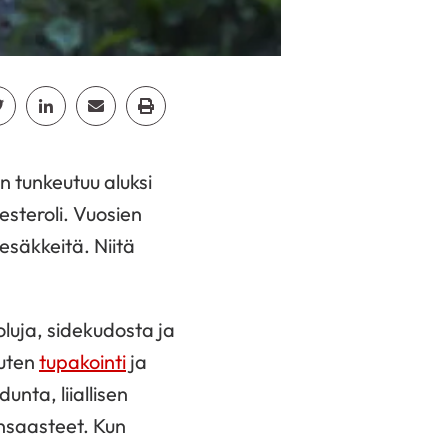
cebook
Jaa Twitter
Jaa Linkedin
Jaa Email
Jaa Print
n tunkeutuu aluksi
esteroli. Vuosien
esäkkeitä. Niitä
uja, sidekudosta ja
kuten
tupakointi
ja
unta, liiallisen
ansaasteet. Kun