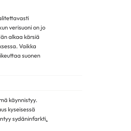
litettavasti
un verisuoni on jo
ydän alkaa kärsiä
uksessa. Vaikka
aikeuttaa suonen
lmä käynnistyy.
taus kyseisessä
ntyy sydäninfarkti
.