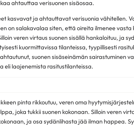
lkaa ahtauttaa verisuonen sisäosaa.
 kasvavat ja ahtauttavat verisuonia vähitellen. Va
n on salakavalaa siten, että oireita ilmenee vasta k
Silloin veren virtaus suonen sisällä hankaloituu, ja s
isesti kuormittavissa tilanteissa, tyypillisesti rasit
sin ahtautunut, suonen sisäseinämän sairastuminen v
a eli laajenemista rasitustilanteissa.
kkeen pinta rikkoutuu, veren oma hyytymisjärjeste
ulppa, joka tukkii suonen kokonaan. Silloin veren vir
okonaan, ja osa sydänlihasta jää ilman happea. Sy