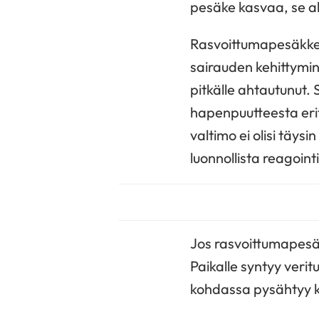
pesäke kasvaa, se a
Rasvoittumapesäkkeet
sairauden kehittymine
pitkälle ahtautunut. 
hapenpuutteesta erity
valtimo ei olisi täy
luonnollista reagointi
Jos rasvoittumapesä
Paikalle syntyy verit
kohdassa pysähtyy k