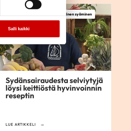
Sepelvaltimotauti, Terveellinen syöminen
Salli kaikki
Sydänsairaudesta selviytyjä
löysi keittiöstä hyvinvoinnin
reseptin
LUE ARTIKKELI