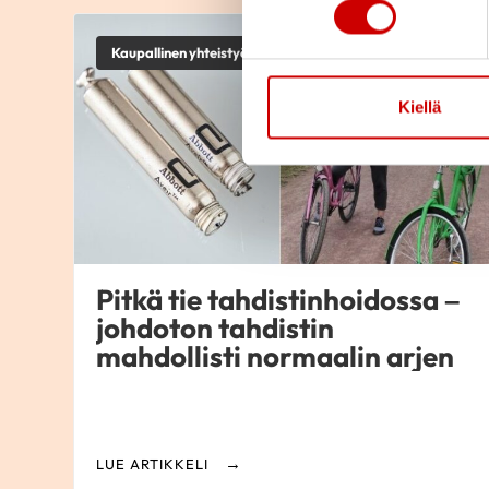
Kaupallinen yhteistyö
Kiellä
Pitkä tie tahdistinhoidossa –
johdoton tahdistin
mahdollisti normaalin arjen
LUE ARTIKKELI