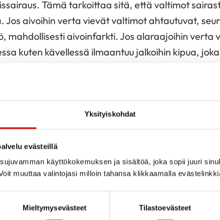
eissairaus. Tämä tarkoittaa sitä, että valtimot sair
ä. Jos aivoihin verta vievät valtimot ahtautuvat, se
, mahdollisesti aivoinfarkti. Jos alaraajoihin verta 
essa kuten kävellessä ilmaantuu jalkoihin kipua, jok
utsutaan katkokävelyoireeksi.
oi puhdistaa pois sairastuneista verisuonista, mutta
yttää tehokkaalla elintapahoidolla ja lääkityksellä. 
Yksityiskohdat
nnistyisi verisuonissa lainkaan. Siksi sen
ennaltaehk
intavoilla on niin tärkeätä.
alvelu evästeillä
ujuvamman käyttökokemuksen ja sisältöä, joka sopii juuri sinul
oit muuttaa valintojasi milloin tahansa klikkaamalla evästelinkk
Mieltymysevästeet
Tilastoevästeet