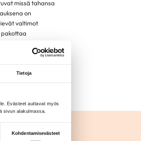
astuvat missä tahansa
urauksena on
vievät valtimot
a pakottaa
 sen etenemistä voi
Parasta olisi, jos
Tietoja
äisy
le. Evästeet auttavat myös
iä sivun alakulmassa.
Kohdentamisevästeet