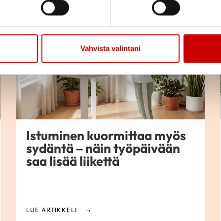
Kaupallinen yhteistyö
Vahvista valintani
Istuminen kuormittaa myös
sydäntä – näin työpäivään
saa lisää liikettä
LUE ARTIKKELI