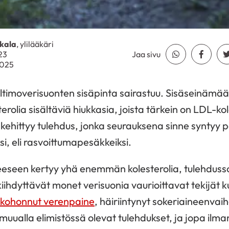
kala
, ylilääkäri
23
Jaa sivu
Jaa Whatsapp
Jaa Fa
2025
ltimoverisuonten sisäpinta sairastuu. Sisäseinämää
erolia sisältäviä hiukkasia, joista tärkein on LDL-kol
ehittyy tulehdus, jonka seurauksena sinne syntyy p
i, eli rasvoittumapesäkkeiksi.
seen kertyy yhä enemmän kolesterolia, tulehdussol
kiihdyttävät monet verisuonia vaurioittavat tekijät 
kohonnut verenpaine
, häiriintynyt sokeriaineenvaihd
 muualla elimistössä olevat tulehdukset, ja jopa ilm