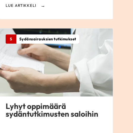
LUE ARTIKKELI
S
Sydänsairauksien tutkimukset
Lyhyt oppimäärä
sydäntutkimusten saloihin