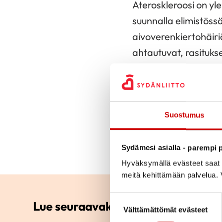
Ateroskleroosi on yl
suunnalla elimistöss
aivoverenkiertohäiriö
ahtautuvat, rasituks
pysähtymään. Tätä k
Ateroskleroosia ei v
hidastaa ja jopa pysä
Suostumus
ateroskleroosi ei käy
sydänterveellisillä el
Sydämesi asialla - parempi p
Hyväksymällä evästeet saat s
meitä kehittämään palvelua. V
Suostumuksen valinta
Lue seuraavaksi
Välttämättömät evästeet