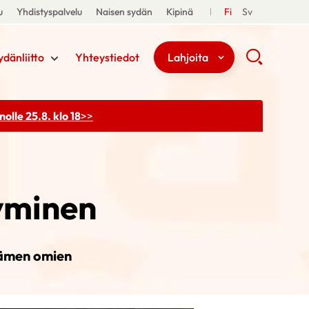
u
Yhdistyspalvelu
Naisen sydän
Kipinä
Fi
Sv
ydänliitto
Yhteystiedot
Lahjoita
olle 25.8. klo 18
>>
yminen
dämen omien