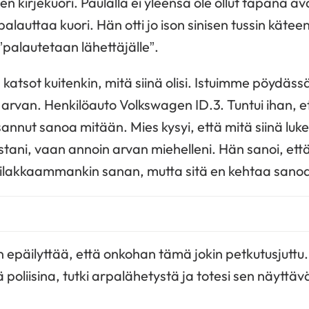
en kirjekuori. Paulalla ei yleensä ole ollut tapana ava
 palauttaa kuori. Hän otti jo ison sinisen tussin kätee
”palautetaan lähettäjälle”.
 katsot kuitenkin, mitä siinä olisi. Istuimme pöydässä
rvan. Henkilöauto Volkswagen ID.3. Tuntui ihan, et
sannut sanoa mitään. Mies kysyi, että mitä siinä luk
ani, vaan annoin arvan miehelleni. Hän sanoi, että n
ailakkaammankin sanan, mutta sitä en kehtaa sano
n epäilyttää, että onkohan tämä jokin petkutusjuttu. 
oliisina, tutki arpalähetystä ja totesi sen näyttävän