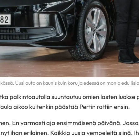
rkässä. Uusi auto on kaunis kuin koru ja edessä on monia edullis
a palkintoautolla suuntautuu omien lasten luokse
ula aikoo kuitenkin päästää Pertin rattiin ensin.
nen. En varmasti aja ensimmäisenä päivänä. Jossaki
yt ihan erilainen. Kaikkia uusia vempeleitä siinä. Ih