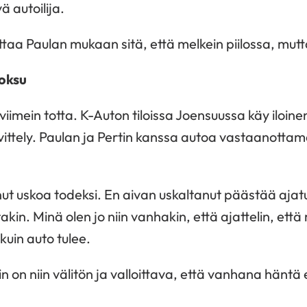
 autoilija.
ittaa Paulan mukaan sitä, että melkein piilossa, mutt
uoksu
viimein totta. K-Auton tiloissa Joensuussa käy iloine
vittely. Paulan ja Pertin kanssa autoa vastaanott
tonut uskoa todeksi. En aivan uskaltanut päästää aja
akin. Minä olen jo niin vanhakin, että ajattelin, et
kuin auto tulee.
 on niin välitön ja valloittava, että vanhana häntä ei