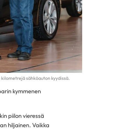
ia kilometrejä sähköauton kyydissä.
 parin kymmenen
n piilon vieressä
an hiljainen. Vaikka