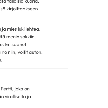
ta tällaisia kuoria,
nsä kirjoittaakseen
 ja mies luki lehteä.
tä menin sokkiin.
ee. En saanut
o niin, voitit auton.
a.
Pertti, joka on
 viralliselta ja