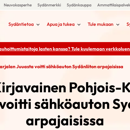
Neuvokasperhe
Sydänmerkki
Sydänkauppa
Ammattilaispalvel
Sydäntietoa
Apua ja tukea
Tule mukaan
S
rauhoittumistaitoja lasten kanssa? Tule kuulemaan
verkkoluenn
arjalan Juuasta voitti sähköauton Sydänliiton arpajaisissa
irjavainen Pohjois-
voitti sähköauton Sy
arpajaisissa