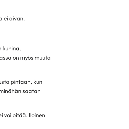
a ei aivan.
n kuhina,
amassa on myös muuta
tusta pintaan, kun
tä minähän saatan
 voi pitää. Iloinen