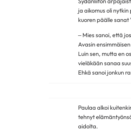
Sydänliiton arpajaist
ja aikomus oli nytkin
kuoren päälle sanat 
– Mies sanoi, että jos
Avasin ensimmäisen a
Luin sen, mutta en o
vieläkään sanaa suust
Ehkä sanoi jonkun r
Paulaa alkoi kuitenki
tehnyt elämäntyönsä p
aidolta.