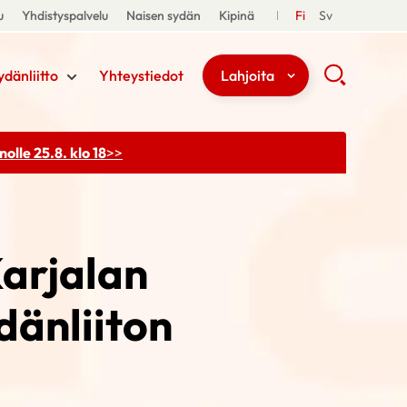
u
Yhdistyspalvelu
Naisen sydän
Kipinä
Fi
Sv
ydänliitto
Yhteystiedot
Lahjoita
olle 25.8. klo 18
>>
Karjalan
dänliiton