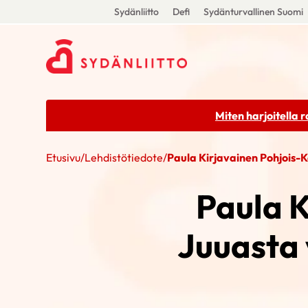
Sydänliitto
Defi
Sydänturvallinen Suomi
Miten harjoitella 
Etusivu
/
Lehdistötiedote
/
Paula Kirjavainen Pohjois-K
Paula K
Juuasta 