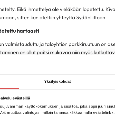
metelty. Eikä ihmettelyä ole vieläkään lopetettu. Kiv
maan, sitten kun otettiin yhteyttä Sydänliittoon.
otettu hartaasti
n valmistauduttu ja taloyhtiön parkkiruutuun on as
taminen on ollut paitsi mukavaa niin myös kutkutta
nnä yöunet. Heräsin aamuyöstä, ja aivot sanoi: A
ssaan.
Yksityiskohdat
 hän oli juuri vähän aiemmin huokaissut, että hän e
ää nimissään. Sitten tuli se arpakuori, joka muutti 
alvelu evästeillä
i auto. Väriksi Paula valitsi mustan. Se oli helppo 
ujuvamman käyttökokemuksen ja sisältöä, joka sopii juuri sinul
 on kaikkialta samaa väriä.
oit muuttaa valintojasi milloin tahansa klikkaamalla evästelinkk