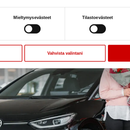
Mieltymysevästeet
Tilastoevästeet
Vahvista valintani