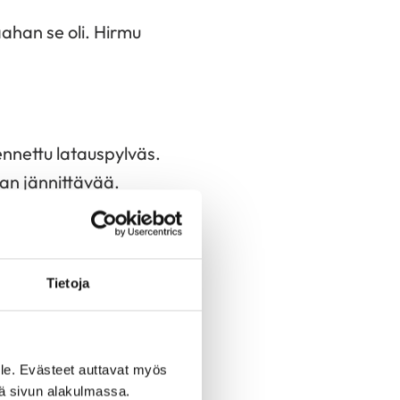
aahan se oli. Hirmu
ennettu latauspylväs.
van jännittävää.
UTO, AUTO, AUTO,
Tietoja
i koskaan elämässään
kaiken. Nyt Paulalla
päätös. Paulan silmää
le. Evästeet auttavat myös
iä sivun alakulmassa.