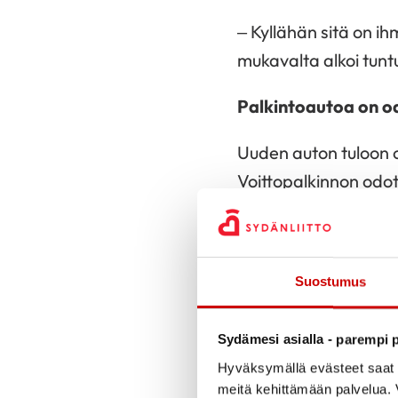
– Kyllähän sitä on ih
mukavalta alkoi tuntu
Palkintoautoa on od
Uuden auton tuloon o
Voittopalkinnon odot
– Alkuun meinasi me
Paula kertoo naurui
Suostumus
Paula kertoo, kuinka
saanut omaa autoa pit
Sydämesi asialla - parempi p
on nimissään ihan uus
Hyväksymällä evästeet saat s
miellyttää, kun auto
meitä kehittämään palvelua. V