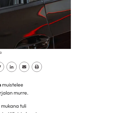
a
cebook
Jaa Twitter
Jaa Linkedin
Jaa Email
Jaa Print
n
muistelee
rjalan murre.
n mukana tuli