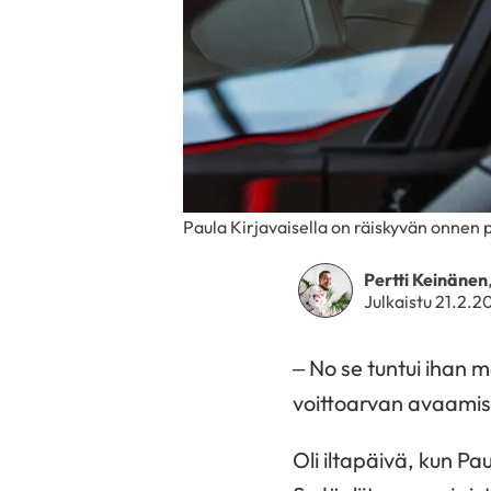
Paula Kirjavaisella on räiskyvän onnen p
Pertti Keinänen
Julkaistu 21.2.2
– No se tuntui ihan
voittoarvan avaamis
Oli iltapäivä, kun P