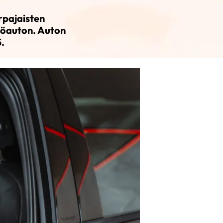
rpajaisten
köauton. Auton
.