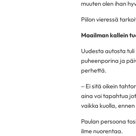
muuten olen ihan hyvä
Piilon vieressä tarko
Maailman kallein t
Uudesta autosta tuli 
puheenporina ja päi
perhettä.
– Ei sitä oikein tah
aina voi tapahtua jot
vaikka kuolla, ennen 
Paulan persoona tosin
ilme nuorentaa.