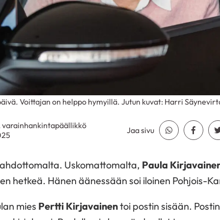
äivä. Voittajan on helppo hymyillä. Jutun kuvat: Harri Säynevirt
, varainhankintapäällikkö
Jaa sivu
Jaa Whatsapp
Jaa Fa
025
 mahdottomalta. Uskomattomalta,
Paula Kirjavaine
en hetkeä. Hänen äänessään soi iloinen Pohjois-Ka
aulan mies
Pertti Kirjavainen
toi postin sisään. Posti