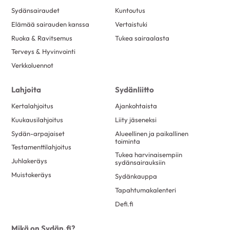
Sydänsairaudet
Kuntoutus
Elämää sairauden kanssa
Vertaistuki
Ruoka & Ravitsemus
Tukea sairaalasta
Terveys & Hyvinvointi
Verkkoluennot
Lahjoita
Sydänliitto
Kertalahjoitus
Ajankohtaista
Kuukausilahjoitus
Liity jäseneksi
Sydän-arpajaiset
Alueellinen ja paikallinen
toiminta
Testamenttilahjoitus
Tukea harvinaisempiin
Juhlakeräys
sydänsairauksiin
Muistokeräys
Sydänkauppa
Tapahtumakalenteri
Defi.fi
Mikä on Sydän.fi?