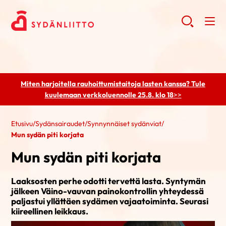
Miten harjoitella rauhoittumistaitoja lasten kanssa? Tule
kuulemaan
verkkoluennolle 25.8. klo 18
>>
Etusivu
/
Sydänsairaudet
/
Synnynnäiset sydänviat
/
Mun sydän piti korjata
Mun sydän piti korjata
Laaksosten perhe odotti tervettä lasta. Syntymän
jälkeen Väino-vauvan painokontrollin yhteydessä
paljastui yllättäen sydämen vajaatoiminta. Seurasi
kiireellinen leikkaus.