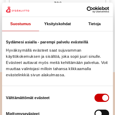
30
€
60
€
Suostumus
Yksityiskohdat
Tietoja
Valitse oma summasi
Sydämesi asialla - parempi palvelu evästeillä
Lahjoittamaan
Hyväksymällä evästeet saat sujuvamman
käyttökokemuksen ja sisältöä, joka sopii juuri sinulle.
Evästeet auttavat myös meitä kehittämään palvelua. Voit
muuttaa valintojasi milloin tahansa klikkaamalla
evästelinkkiä sivun alakulmassa.
Lue seuraavaksi
Suostumuksen valinta
Mun sydän piti vaihtaa
Välttämättömät evästeet
Mieltymysevästeet
LUE ARTIKKELI