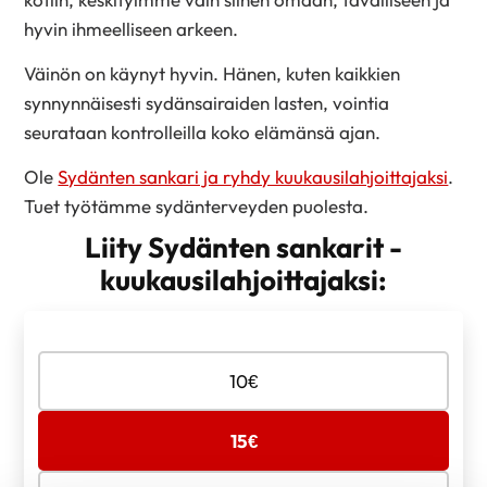
hyvin ihmeelliseen arkeen.
Väinön on käynyt hyvin. Hänen, kuten kaikkien
synnynnäisesti sydänsairaiden lasten, vointia
seurataan kontrolleilla koko elämänsä ajan.
Ole
Sydänten sankari ja ryhdy kuukausilahjoittajaksi
.
Tuet työtämme sydänterveyden puolesta.
Liity Sydänten sankarit -
kuukausilahjoittajaksi:
Valitse
10
€
lahjoituksen
määrä
15
€