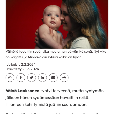
Väinöllä todettiin sydänvika muutaman päivän ikäisenä. Nyt vika
on korjattu, ja Minna-äidin sylissä kaikki on hyvin.
Julkaistu 2.2.2024
Päivitetty 25.6.2024
Jaa Whatsapp
Jaa Facebook
Jaa Twitter
Jaa Linkedin
Jaa Email
Jaa Print
Väinö Laaksonen
syntyi terveenä, mutta syntymän
jälkeen hänen sydämessään havaittiin reikä.
Tilanteen kehittymistä jäätiin seuraamaan.