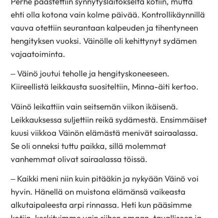
Perhe päästettiin synnytyslaitokselta kotiin, mutta
ehti olla kotona vain kolme päivää. Kontrollikäynnillä
vauva otettiin seurantaan kalpeuden ja tihentyneen
hengityksen vuoksi. Väinölle oli kehittynyt sydämen
vajaatoiminta.
– Väinö joutui teholle ja hengityskoneeseen.
Kiireellistä leikkausta suositeltiin, Minna-äiti kertoo.
Väinö leikattiin vain seitsemän viikon ikäisenä.
Leikkauksessa suljettiin reikä sydämestä. Ensimmäiset
kuusi viikkoa Väinön elämästä menivät sairaalassa.
Se oli onneksi tuttu paikka, sillä molemmat
vanhemmat olivat sairaalassa töissä.
– Kaikki meni niin kuin pitääkin ja nykyään Väinö voi
hyvin. Hänellä on muistona elämänsä vaikeasta
alkutaipaleesta arpi rinnassa. Heti kun pääsimme
kotiin, keskityimme vain siihen omaan, tavalliseen ja