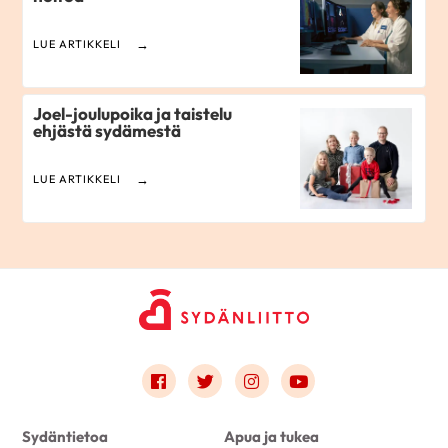
LUE ARTIKKELI
Joel-joulupoika ja taistelu
ehjästä sydämestä
LUE ARTIKKELI
Link to facebook
Link to twitter
Link to instagram
Link to youtube
Sydäntietoa
Apua ja tukea