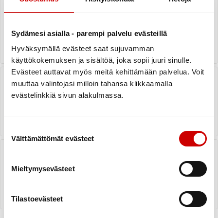
Uupumus ja tykyttely
läppäoperaation kokeneella
tahdistinpotilaalla
Sydämesi asialla - parempi palvelu evästeillä
LUE VASTAUS
Hyväksymällä evästeet saat sujuvamman
käyttökokemuksen ja sisältöä, joka sopii juuri sinulle.
Evästeet auttavat myös meitä kehittämään palvelua. Voit
Ykköspesiksen Itä–Lännessä
tehdään hyvää – jokaisesta lipusta
muuttaa valintojasi milloin tahansa klikkaamalla
tuki Sydänliitolle
evästelinkkiä sivun alakulmassa.
LUE UUTINEN
Suostumuksen valinta
Välttämättömät evästeet
Kolesterolilääkityksestä ja
sepelvaltimotaudin oireesta
Mieltymysevästeet
LUE VASTAUS
Tilastoevästeet