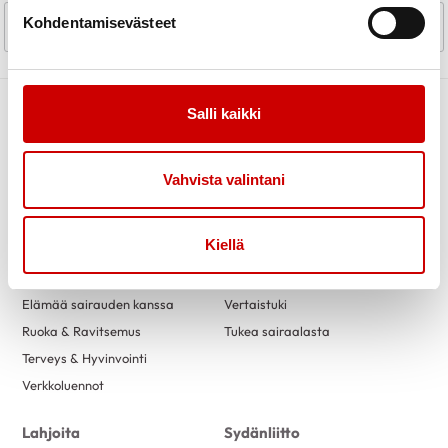
Kohdentamisevästeet
Aikaisempi sivu
Mene sivulle
Mene sivulle
Mene sivulle
...
Mene sivulle
Seur
<
1
2
3
69
>
Salli kaikki
Vahvista valintani
Link to facebook
Link to twitter
Link to instagram
Link to youtube
Kiellä
Sydäntietoa
Apua ja tukea
Sydänsairaudet
Kuntoutus
Elämää sairauden kanssa
Vertaistuki
Ruoka & Ravitsemus
Tukea sairaalasta
Terveys & Hyvinvointi
Verkkoluennot
Lahjoita
Sydänliitto