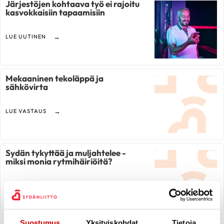
Järjestöjen kohtaava työ ei rajoitu
kasvokkaisiin tapaamisiin
LUE UUTINEN
Mekaaninen tekoläppä ja
sähkövirta
LUE VASTAUS
Sydän tykyttää ja muljahtelee -
miksi monia rytmihäiriöitä?
LUE VASTAUS
Suostumus
Yksityiskohdat
Tietoja