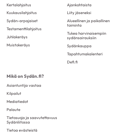
Kertalahjoitus
Ajankohtaista
Kuukausilahjoitus
Liity jäseneksi
Sydän-arpajaiset
Alueellinen ja paikallinen
toiminta
Testamenttilahjoitus
Tukea harvinaisempiin
Juhlakeräys
sydänsairauksiin
Muistokeräys
Sydänkauppa
Tapahtumakalenteri
Defi.fi
Mikä on Sydän.fi?
Asiantuntija vastaa
Kilpailut
Mediatiedot
Palaute
Tietosuoja ja saavutettavuus
Sydänliitossa
Tietoa evästeistä