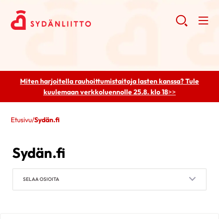
Miten harjoitella rauhoittumistaitoja lasten kanssa? Tule
kuulemaan
verkkoluennolle 25.8. klo 18
>>
Etusivu
/
Sydän.fi
Sydän.fi
SELAA OSIOITA