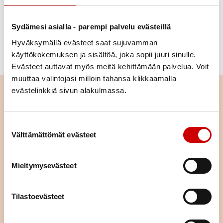
Ajankohta
Sydämesi asialla - parempi palvelu evästeillä
Hyväksymällä evästeet saat sujuvamman
Paikkakunta
käyttökokemuksen ja sisältöä, joka sopii juuri sinulle.
Evästeet auttavat myös meitä kehittämään palvelua. Voit
Alue
muuttaa valintojasi milloin tahansa klikkaamalla
evästelinkkiä sivun alakulmassa.
Poista valinnat
Suostumuksen valinta
Välttämättömät evästeet
Mieltymysevästeet
Tilastoevästeet