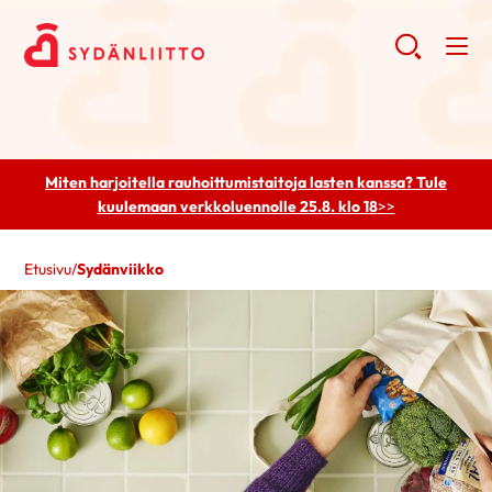
Miten harjoitella rauhoittumistaitoja lasten kanssa? Tule
kuulemaan
verkkoluennolle 25.8. klo 18
>>
Etusivu
/
Sydänviikko