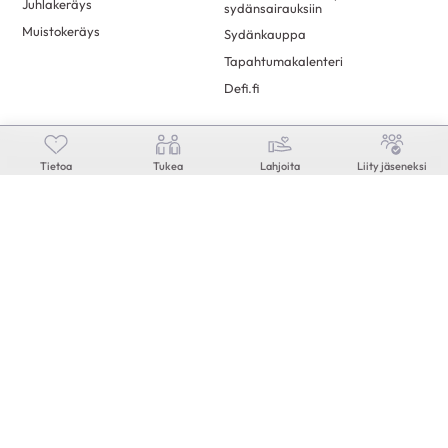
Juhlakeräys
sydänsairauksiin
Muistokeräys
Sydänkauppa
Tapahtumakalenteri
Defi.fi
Mikä on Sydän.fi?
Asiantuntija vastaa
Tietoa
Tukea
Lahjoita
Liity jäseneksi
Kilpailut
Mediatiedot
Palaute
Tietosuoja ja saavutettavuus
Sydänliitossa
Tietoa evästeistä
© Tekijänoikeus 2026 • Sydänliitto • Kaikki oikeudet pidätetään.
Sydämellä,
Evermade
Defi
Neuvokasperhe
Sydänmerkki
Sydänkauppa