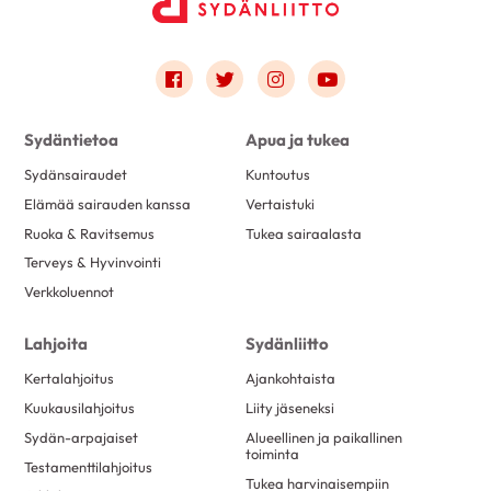
Link to facebook
Link to twitter
Link to instagram
Link to youtube
Sydäntietoa
Apua ja tukea
Sydänsairaudet
Kuntoutus
Elämää sairauden kanssa
Vertaistuki
Ruoka & Ravitsemus
Tukea sairaalasta
Terveys & Hyvinvointi
Verkkoluennot
Lahjoita
Sydänliitto
Kertalahjoitus
Ajankohtaista
Kuukausilahjoitus
Liity jäseneksi
Sydän-arpajaiset
Alueellinen ja paikallinen
toiminta
Testamenttilahjoitus
Tukea harvinaisempiin