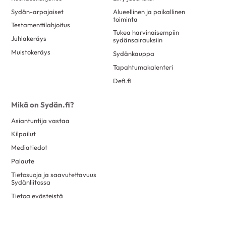
Sydän-arpajaiset
Alueellinen ja paikallinen
toiminta
Testamenttilahjoitus
Tukea harvinaisempiin
Juhlakeräys
sydänsairauksiin
Muistokeräys
Sydänkauppa
Tapahtumakalenteri
Defi.fi
Mikä on Sydän.fi?
Asiantuntija vastaa
Kilpailut
Mediatiedot
Palaute
Tietosuoja ja saavutettavuus
Sydänliitossa
Tietoa evästeistä