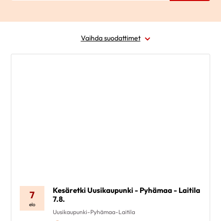
Vaihda suodattimet
Laji
Ajankohta
Paikkakunta
Alue
Poista valinnat
Kesäretki Uusikaupunki - Pyhämaa - Laitila
7
7.8.
elo
Uusikaupunki-Pyhämaa-Laitila