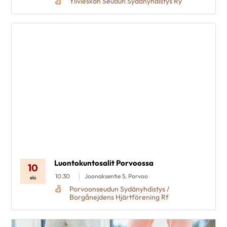
Ylivieskan Seudun Sydänyhdistys Ry
Luontokuntosalit Porvoossa
10
10.30
Joonaksentie 5, Porvoo
elo
Porvoonseudun Sydänyhdistys /
Borgånejdens Hjärtförening Rf