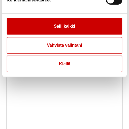
Salli kaikki
Vahvista valintani
Pyynikin kesäteatteri Harmony Sisters
8
Bussimatka
elo
Kiellä
Paimion-Sauvon Sydänyhdistys Ry