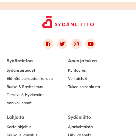
Link to facebook
Link to twitter
Link to instagram
Link to youtube
Sydäntietoa
Apua ja tukea
Sydänsairaudet
Kuntoutus
Elämää sairauden kanssa
Vertaistuki
Ruoka & Ravitsemus
Tukea sairaalasta
Terveys & Hyvinvointi
Verkkoluennot
Lahjoita
Sydänliitto
Kertalahjoitus
Ajankohtaista
Kuukausilahjoitus
Liity jäseneksi