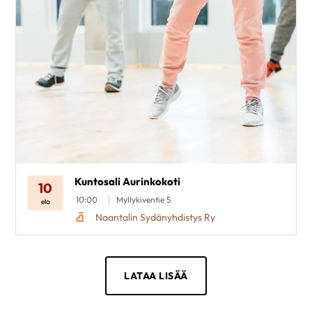
Kuntosali Aurinkokoti
10
10:00
Myllykiventie 5
elo
Naantalin Sydänyhdistys Ry
LATAA LISÄÄ