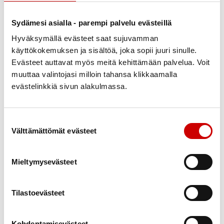
Sydämesi asialla - parempi palvelu evästeillä
Hyväksymällä evästeet saat sujuvamman
käyttökokemuksen ja sisältöä, joka sopii juuri sinulle.
Evästeet auttavat myös meitä kehittämään palvelua. Voit
muuttaa valintojasi milloin tahansa klikkaamalla
evästelinkkiä sivun alakulmassa.
Suostumuksen valinta
Mielettömän Mystinen Musahässäkkä
7
Välttämättömät evästeet
18.00
Joutsan Kino
elo
Joutsan Seudun Sydänyhdistys Ry
Mieltymysevästeet
Tilastoevästeet
Kohdentamisevästeet