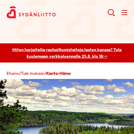
Miten harjoitella rauhoittumistaitoja lasten kanssa? Tule
kuulemaan
verkkoluennolle 25.8. klo 18
>>
Etusivu
/
Tule mukaan
/
Kanta-Häme