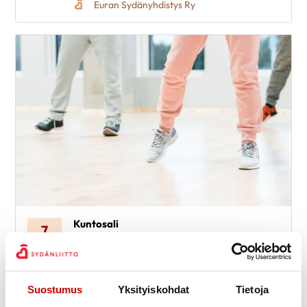
Euran Sydänyhdistys Ry
Kuntosali
7
17.00
Kaupunginsairaala kuntosali
elo
Lahden Sydänyhdistys Ry
Suostumus
Yksityiskohdat
Tietoja