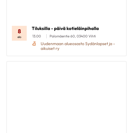
Tiluksilla - päivä kotieläinpihalla
8
13.00
Palomäentie 60, 03400 Vihti
elo
Uudenmaan alueosasto Sydänlapset ja -
aikuiset ry