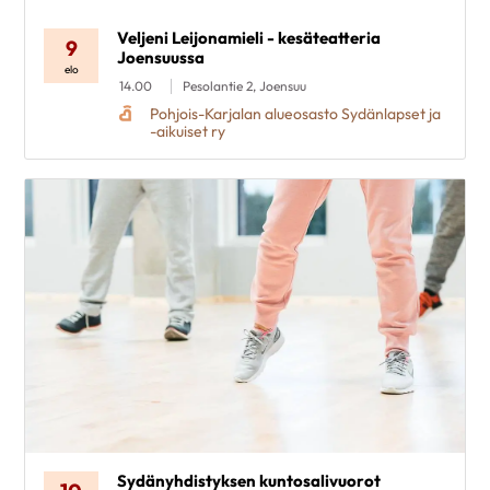
Veljeni Leijonamieli - kesäteatteria
9
Joensuussa
elo
14.00
Pesolantie 2, Joensuu
Pohjois-Karjalan alueosasto Sydänlapset ja
-aikuiset ry
Sydänyhdistyksen kuntosalivuorot