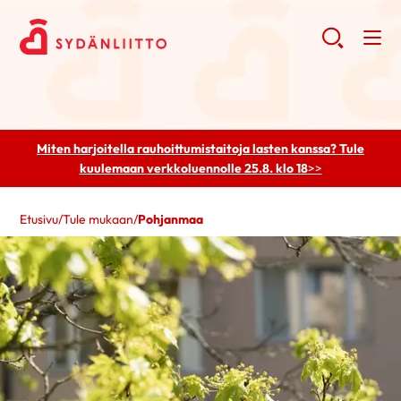
Miten harjoitella rauhoittumistaitoja lasten kanssa? Tule
kuulemaan
verkkoluennolle 25.8. klo 18
>>
Etusivu
/
Tule mukaan
/
Pohjanmaa