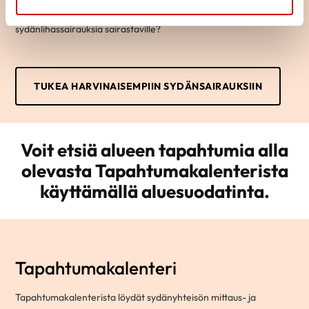
synnynnäisesti sydänvikaisille, sydän- tai keukosiirrokkaille tai
sydänlihassairauksia sairastaville?
TUKEA HARVINAISEMPIIN SYDÄNSAIRAUKSIIN
Voit etsiä alueen tapahtumia alla
olevasta Tapahtumakalenterista
käyttämällä aluesuodatinta.
Tapahtumakalenteri
Tapahtumakalenterista löydät sydänyhteisön mittaus- ja