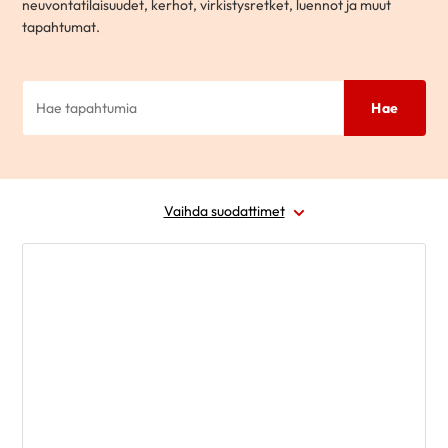
neuvontatilaisuudet, kerhot, virkistysretket, luennot ja muut
tapahtumat.
Hae
Vaihda suodattimet
Laji
Ajankohta
Paikkakunta
Alue