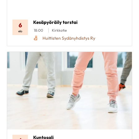
Poista valinnat
Kesäpyöräily torstai
6
18:00
Kirkkotie
elo
Huittisten Sydänyhdistys Ry
Kuntosali