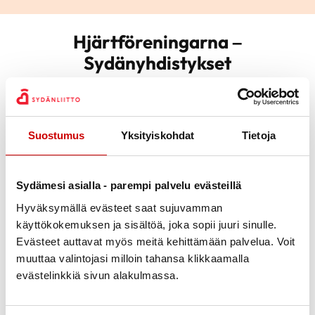
Hjärtföreningarna –
Sydänyhdistykset
Jakobstadsnejdens Hjärtförening Rf/
Pietarsaaren Sydänyhdistys Ry
Suostumus
Yksityiskohdat
Tietoja
Korsholms Hjärtförening Rf / Mustasaaren Sydänyhdistys
Ry
Kristinestadsnejdens Hjärtförening Rf / Kristiinan Seudun
Sydämesi asialla - parempi palvelu evästeillä
Sydänyhdistys ry
Hyväksymällä evästeet saat sujuvamman
Kronoby Hjärtförening Rf
käyttökokemuksen ja sisältöä, joka sopii juuri sinulle.
Malax-Korsnäs Hjärtförening Rf
Evästeet auttavat myös meitä kehittämään palvelua. Voit
muuttaa valintojasi milloin tahansa klikkaamalla
Nykarleby Hjärtförening Rf
evästelinkkiä sivun alakulmassa.
Närpesnejdens Hjärtförening Rf
Vaasan Sydänyhdistys Ry / Vasa Hjärtförening Rf