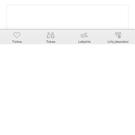
Tietoa
Tukea
Lahjoita
Liity jäseneksi
Sirkus Finlandia Uudessakaupungissa -
6
PERUTTU
elo
18.30
Pohitullin kenttä
Turun alueosasto Sydänlapset ja -aikuiset
ry