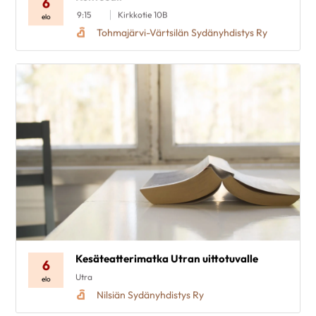
6
9:15
Kirkkotie 10B
elo
Tohmajärvi-Värtsilän Sydänyhdistys Ry
Kesäteatterimatka Utran uittotuvalle
6
Utra
elo
Nilsiän Sydänyhdistys Ry