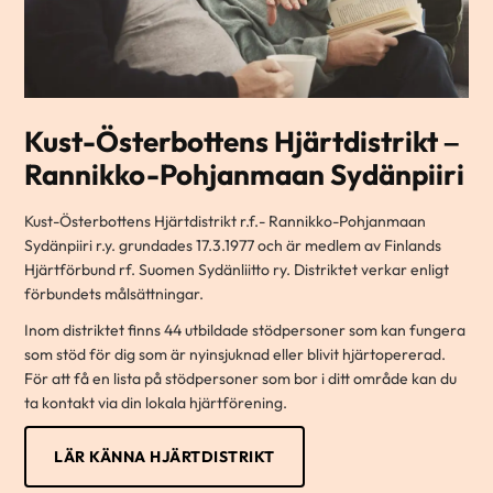
Kust-Österbottens Hjärtdistrikt –
Rannikko-Pohjanmaan Sydänpiiri
Kust-Österbottens Hjärtdistrikt r.f.- Rannikko-Pohjanmaan
Sydänpiiri r.y. grundades 17.3.1977 och är medlem av Finlands
Hjärtförbund rf. Suomen Sydänliitto ry. Distriktet verkar enligt
förbundets målsättningar.
Inom distriktet finns 44 utbildade stödpersoner som kan fungera
som stöd för dig som är nyinsjuknad eller blivit hjärtopererad.
För att få en lista på stödpersoner som bor i ditt område kan du
ta kontakt via din lokala hjärtförening.
LÄR KÄNNA HJÄRTDISTRIKT