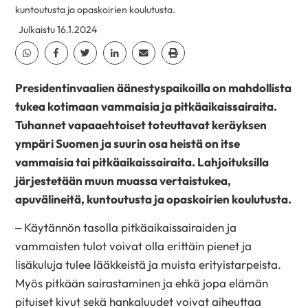
kuntoutusta ja opaskoirien koulutusta.
Julkaistu 16.1.2024
Jaa Whatsapp
Jaa Facebook
Jaa Twitter
Jaa Linkedin
Jaa Email
Jaa Print
Presidentinvaalien äänestyspaikoilla on mahdollista
tukea kotimaan vammaisia ja pitkäaikaissairaita.
Tuhannet vapaaehtoiset toteuttavat keräyksen
ympäri Suomen ja suurin osa heistä on itse
vammaisia tai pitkäaikaissairaita. Lahjoituksilla
järjestetään muun muassa vertaistukea,
apuvälineitä, kuntoutusta ja opaskoirien koulutusta.
– Käytännön tasolla pitkäaikaissairaiden ja
vammaisten tulot voivat olla erittäin pienet ja
lisäkuluja tulee lääkkeistä ja muista erityistarpeista.
Myös pitkään sairastaminen ja ehkä jopa elämän
pituiset kivut sekä hankaluudet voivat aiheuttaa