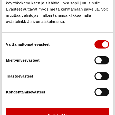
mahdollisella vaalien toisella kierroksella 31.1.–6.2. ja
käyttökokemuksen ja sisältöä, joka sopii juuri sinulle.
11.2.2024.
Evästeet auttavat myös meitä kehittämään palvelua. Voit
muuttaa valintojasi milloin tahansa klikkaamalla
Lisätietoja antaa:
evästelinkkiä sivun alakulmassa.
Erika Mäntylä
Toiminnanjohtaja
Suostumuksen valinta
Välttämättömät evästeet
040 529 5409
erika.mantyla@pieniele.fi
Mieltymysevästeet
Linkit:
Tilastoevästeet
www.pieniele.fi
www.facebook.com/pieniele
Kohdentamisevästeet
Lisätietoja Pieni ele -vaalikeräyksestä:
Pieni ele -vaalikeräys on kerännyt lahjoituksia