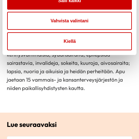
Salli kaikki
suomalaisten pitkäaikaissairaiden ja vammaisten
tukemiseen 117 vuotta, vuodesta 1907 asti. Keräys on
järjestetty äänestyspaikoilla Suomen ensimmäisistä
Vahvista valintani
vaaleista alkaen. Kaikki lahjoitukset jäävät Suomeen
ja puolet lahjoituksista suoraan paikkakunnalle apua
Kiellä
tarvitseville. Keräyksellä autetaan muun muassa
kehitysvammaisia, sydänsairaita, epilepsiaa
sairastavia, invalideja, sokeita, kuuroja, aivosairaita;
lapsia, nuoria ja aikuisia ja heidän perheitään. Apu
jaetaan 15 vammais- ja kansanterveysjärjestön ja
niiden paikallisyhdistysten kautta.
Lue seuraavaksi