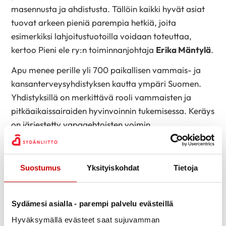
masennusta ja ahdistusta. Tällöin kaikki hyvät asiat
tuovat arkeen pieniä parempia hetkiä, joita
esimerkiksi lahjoitustuotoilla voidaan toteuttaa,
kertoo Pieni ele ry:n toiminnanjohtaja
Erika Mäntylä
.
Apu menee perille yli 700 paikallisen vammais- ja
kansanterveysyhdistyksen kautta ympäri Suomen.
Yhdistyksillä on merkittävä rooli vammaisten ja
pitkäaikaissairaiden hyvinvoinnin tukemisessa. Keräys
on järjestetty vapaaehtoisten voimin
äänestyspaikoilla vaalien yhteydessä 117 vuoden
ajan.
Suostumus
Yksityiskohdat
Tietoja
Pieni ele -vaalikeräys presidentinvaalien
Sydämesi asialla - parempi palvelu evästeillä
äänestyspaikoilla 17.–23.1. ja 28.1.2024 sekä
Hyväksymällä evästeet saat sujuvamman