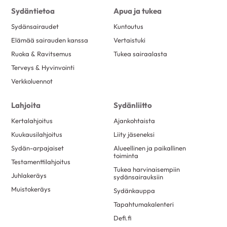
Sydäntietoa
Apua ja tukea
Sydänsairaudet
Kuntoutus
Elämää sairauden kanssa
Vertaistuki
Ruoka & Ravitsemus
Tukea sairaalasta
Terveys & Hyvinvointi
Verkkoluennot
Lahjoita
Sydänliitto
Kertalahjoitus
Ajankohtaista
Kuukausilahjoitus
Liity jäseneksi
Sydän-arpajaiset
Alueellinen ja paikallinen
toiminta
Testamenttilahjoitus
Tukea harvinaisempiin
Juhlakeräys
sydänsairauksiin
Muistokeräys
Sydänkauppa
Tapahtumakalenteri
Defi.fi