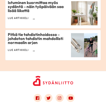
Istuminen kuormittaa myös
sydäntä – näin työpäivään saa
lisää liikettä
LUE ARTIKKELI
Pitkä tie tahdistinhoidossa –
johdoton tahdistin mahdollisti
normaalin arjen
LUE ARTIKKELI
Link to facebook
Link to twitter
Link to instagram
Link to youtube