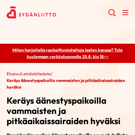
Miten harjoitella rauhoittumistaitoja lasten kanssa? Tule
kuulemaan
verkkoluennolle 25.8. klo 18
>>
Etusivu
/
Lehdistötiedote
/
Keräys äänestyspaikoilla vammaisten ja pitkäaikaissairaiden
hyväksi
Keräys äänestyspaikoilla
vammaisten ja
pitkäaikaissairaiden hyväksi