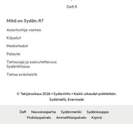
Defi.fi
Mikä on Sydän.fi?
Asiantuntija vastaa
Kilpailut
Mediatiedot
Palaute
Tietosuoja ja saavutettavuus
Sydänliitossa
Tietoa evästeistä
© Tekijänoikeus 2026 • Sydänliitto • Kaikki oikeudet pidätetään.
Sydämellä,
Evermade
Defi
Neuvokasperhe
Sydänmerkki
Sydänkauppa
Yhdistyspalvelu
Ammattilaispalvelu
Kipinä