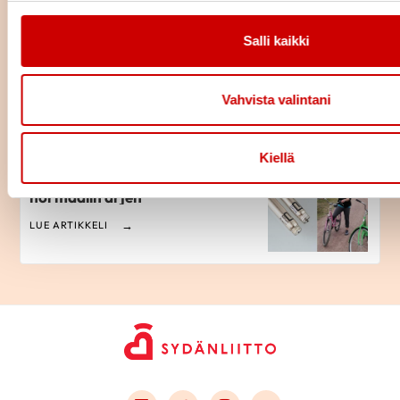
Salli kaikki
Istuminen kuormittaa myös
sydäntä – näin työpäivään saa
lisää liikettä
Vahvista valintani
LUE ARTIKKELI
Kiellä
Pitkä tie tahdistinhoidossa –
johdoton tahdistin mahdollisti
normaalin arjen
LUE ARTIKKELI