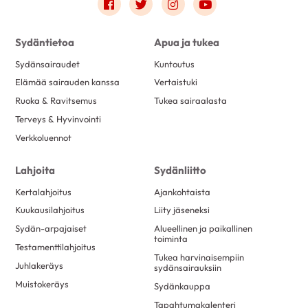
Link to facebook
Link to twitter
Link to instagram
Link to youtube
Sydäntietoa
Apua ja tukea
Sydänsairaudet
Kuntoutus
Elämää sairauden kanssa
Vertaistuki
Ruoka & Ravitsemus
Tukea sairaalasta
Terveys & Hyvinvointi
Verkkoluennot
Lahjoita
Sydänliitto
Kertalahjoitus
Ajankohtaista
Kuukausilahjoitus
Liity jäseneksi
Sydän-arpajaiset
Alueellinen ja paikallinen
toiminta
Testamenttilahjoitus
Tukea harvinaisempiin
Juhlakeräys
sydänsairauksiin
Muistokeräys
Sydänkauppa
Tapahtumakalenteri