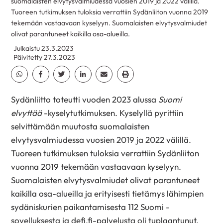
suomalaisten elvytysvalmiudessa vuosien 2019 ja 2022 välillä.
Tuoreen tutkimuksen tuloksia verrattiin Sydänliiton vuonna 2019
tekemään vastaavaan kyselyyn. Suomalaisten elvytysvalmiudet
olivat parantuneet kaikilla osa-alueilla.
Julkaistu 23.3.2023
Päivitetty 27.3.2023
Jaa Whatsapp
Jaa Facebook
Jaa Twitter
Jaa Linkedin
Jaa Email
Jaa Print
Sydänliitto toteutti vuoden 2023 alussa
Suomi
elvyttää
-kyselytutkimuksen. Kyselyllä pyrittiin
selvittämään muutosta suomalaisten
elvytysvalmiudessa vuosien 2019 ja 2022 välillä.
Tuoreen tutkimuksen tuloksia verrattiin Sydänliiton
vuonna 2019 tekemään vastaavaan kyselyyn.
Suomalaisten elvytysvalmiudet olivat parantuneet
kaikilla osa-alueilla ja erityisesti tietämys lähimpien
sydäniskurien paikantamisesta 112 Suomi -
sovelluksesta ja defi.fi-palvelusta oli tuplaantunut.