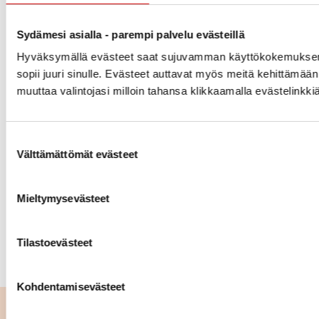
Lisätietoa:
Sydämesi asialla - parempi palvelu evästeillä
Suomi elvyttää 2023-kyselytutkimuksen (n= 1 278)
tulokset
Hyväksymällä evästeet saat sujuvamman käyttökokemuksen j
sopii juuri sinulle. Evästeet auttavat myös meitä kehittämään
https://link.webropolsurveys.com/short/9ee77aa5414
muuttaa valintojasi milloin tahansa klikkaamalla evästelinkk
Salasana: Elvytys1
Suostumuksen valinta
Pressikuvia
(sydanliitto.kuvat.fi)
Välttämättömät evästeet
Mari Blek-Vehkaluoto
Mieltymysevästeet
asiantuntija, elvytys ja riskitekijät
mari.blek-vehkaluoto@sydanliitto.fi
Tilastoevästeet
p. 050 325 5633
Kohdentamisevästeet
Lue seuraavaksi