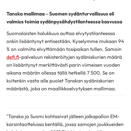
Tanska mallimaa – Suomen sydänturvallisuus eli
valmius toimia sydänpysähdystilanteessa kasvussa
Suomalaisten halukkuus auttaa elvytystilanteessa
onkin lisääntynyt entisestään. Kyselymme mukaan 94
% on valmiita elvyttämään tosipaikan tullen. Samoin
defi.fi
-palveluun rekisteröityjen sydäniskurien määrä
on lisääntynyt merkittävästi parin viimeisen vuoden
aikana määrän ollessa tällä hetkellä 7 500. Se on
kuitenkin vasta alle puolet Tanskan sydäniskurien
määrästä, joka on maallikkoelvytyksen mallimaa.
”Tanska ja Suomi kohtasivat jälleen jalkapallon EM-
karsintaottelussa kentällä, jossa samojen joukkueiden