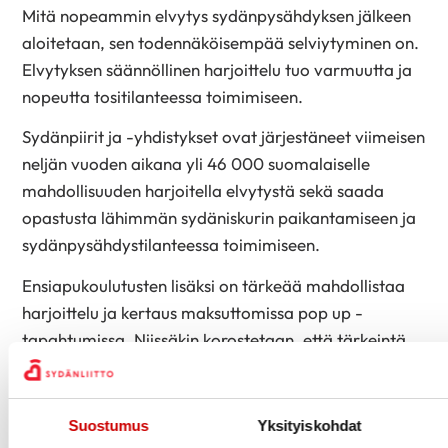
Mitä nopeammin elvytys sydänpysähdyksen jälkeen
aloitetaan, sen todennäköisempää selviytyminen on.
Elvytyksen säännöllinen harjoittelu tuo varmuutta ja
nopeutta tositilanteessa toimimiseen.
Sydänpiirit ja -yhdistykset ovat järjestäneet viimeisen
neljän vuoden aikana yli 46 000 suomalaiselle
mahdollisuuden harjoitella elvytystä sekä saada
opastusta lähimmän sydäniskurin paikantamiseen ja
sydänpysähdystilanteessa toimimiseen.
Ensiapukoulutusten lisäksi on tärkeää mahdollistaa
harjoittelu ja kertaus maksuttomissa pop up -
tapahtumissa. Niissäkin korostetaan, että tärkeintä
sydänpysähdystilanteessa on soittaa hätänumeroon
112, aloittaa paineluelvytys ja käyttää sydäniskuria,
jos se on lähistöllä saatavilla.
Suostumus
Yksityiskohdat