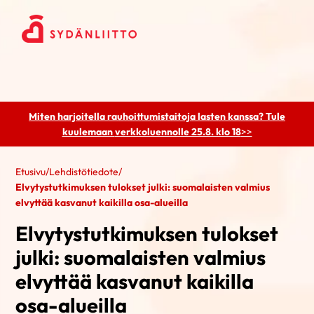
Miten harjoitella rauhoittumistaitoja lasten kanssa? Tule
kuulemaan
verkkoluennolle 25.8. klo 18
>>
Etusivu
/
Lehdistötiedote
/
Elvytystutkimuksen tulokset julki: suomalaisten valmius
elvyttää kasvanut kaikilla osa-alueilla
Elvytystutkimuksen tulokset
julki: suomalaisten valmius
elvyttää kasvanut kaikilla
osa-alueilla