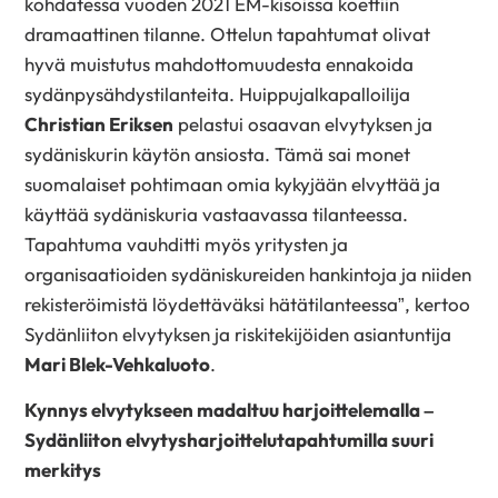
kohdatessa vuoden 2021 EM-kisoissa koettiin
dramaattinen tilanne. Ottelun tapahtumat olivat
hyvä muistutus mahdottomuudesta ennakoida
sydänpysähdystilanteita. Huippujalkapalloilija
Christian Eriksen
pelastui osaavan elvytyksen ja
sydäniskurin käytön ansiosta. Tämä sai monet
suomalaiset pohtimaan omia kykyjään elvyttää ja
käyttää sydäniskuria vastaavassa tilanteessa.
Tapahtuma vauhditti myös yritysten ja
organisaatioiden sydäniskureiden hankintoja ja niiden
rekisteröimistä löydettäväksi hätätilanteessa”, kertoo
Sydänliiton elvytyksen ja riskitekijöiden asiantuntija
Mari Blek-Vehkaluoto
.
Kynnys elvytykseen madaltuu harjoittelemalla –
Sydänliiton elvytysharjoittelutapahtumilla suuri
merkitys