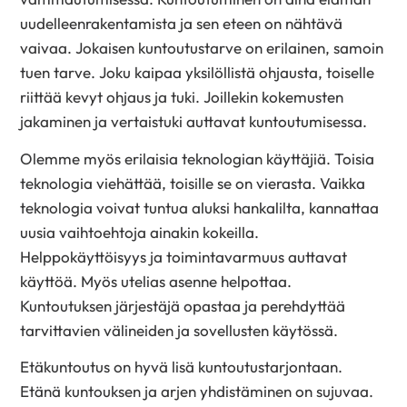
uudelleenrakentamista ja sen eteen on nähtävä
vaivaa. Jokaisen kuntoutustarve on erilainen, samoin
tuen tarve. Joku kaipaa yksilöllistä ohjausta, toiselle
riittää kevyt ohjaus ja tuki. Joillekin kokemusten
jakaminen ja vertaistuki auttavat kuntoutumisessa.
Olemme myös erilaisia teknologian käyttäjiä. Toisia
teknologia viehättää, toisille se on vierasta. Vaikka
teknologia voivat tuntua aluksi hankalilta, kannattaa
uusia vaihtoehtoja ainakin kokeilla.
Helppokäyttöisyys ja toimintavarmuus auttavat
käyttöä. Myös utelias asenne helpottaa.
Kuntoutuksen järjestäjä opastaa ja perehdyttää
tarvittavien välineiden ja sovellusten käytössä.
Etäkuntoutus on hyvä lisä kuntoutustarjontaan.
Etänä kuntouksen ja arjen yhdistäminen on sujuvaa.