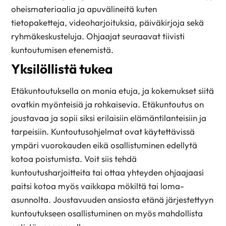
oheismateriaalia ja apuvälineitä kuten
tietopaketteja, videoharjoituksia, päiväkirjoja sekä
ryhmäkeskusteluja. Ohjaajat seuraavat tiivisti
kuntoutumisen etenemistä.
Yksilöllistä tukea
Etäkuntoutuksella on monia etuja, ja kokemukset siitä
ovatkin myönteisiä ja rohkaisevia. Etäkuntoutus on
joustavaa ja sopii siksi erilaisiin elämäntilanteisiin ja
tarpeisiin. Kuntoutusohjelmat ovat käytettävissä
ympäri vuorokauden eikä osallistuminen edellytä
kotoa poistumista. Voit siis tehdä
kuntoutusharjoitteita tai ottaa yhteyden ohjaajaasi
paitsi kotoa myös vaikkapa mökiltä tai loma-
asunnolta. Joustavuuden ansiosta etänä järjestettyyn
kuntoutukseen osallistuminen on myös mahdollista