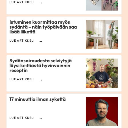
LUE ARTIKKELI
Istuminen kuormittaa myös
sydäntä – näin työpäivään saa
lisää liikettä
LUE ARTIKKELI
Sydänsairaudesta selviytyjä
löysi keittiöstä hyvinvoinnin
reseptin
LUE ARTIKKELI
17 minuuttia ilman sykettä
LUE ARTIKKELI