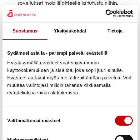
sovellukset mobiililaitteelle ja tutustu niihin.
Pyydä tarvittaessa tukea. Apua voi löytyä
omasta lähipiiristä tai kuntoutuksen järjestäjältä.
Varaa itsellesi sopivasti aikaa.
Saat parhaan
Suostumus
Yksityiskohdat
Tietoja
hyödyn kuntoutuksesta, kun varaat riittävästi
aikaa itsellesi.
Sydämesi asialla - parempi palvelu evästeillä
Valmista tuli.
Etäkuntoutus voi alkaa.
Hyväksymällä evästeet saat sujuvamman
käyttökokemuksen ja sisältöä, joka sopii juuri sinulle.
Evästeet auttavat myös meitä kehittämään palvelua. Voit
Sydänliiton kuntoutumiskurssit
muuttaa valintojasi milloin tahansa klikkaamalla
myös etäkursseina
evästelinkkiä sivun alakulmassa.
Sydänliiton kuntoutumiskurssit verkossa
Suostumuksen valinta
Osa kuntoutumiskursseista toteutetaan
Välttämättömät evästeet
etäkuntoutuksena. Kuntoutumiskurssit ovat
vertaistuellista ryhmäkuntoutusta ja etätapaamiset
Mieltymysevästeet