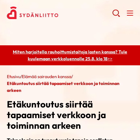
Miten harjoitella rauhoittumistaitoja lasten kanssa? Tule
kuulemaan
verkkoluennolle 25.8. klo 18
>>
Etusivu
/
Elämää sairauden kanssa
/
Etäkuntoutus siirtää tapaamiset verkkoon ja toiminnan
arkeen
Etäkuntoutus siirtää
tapaamiset verkkoon ja
toiminnan arkeen