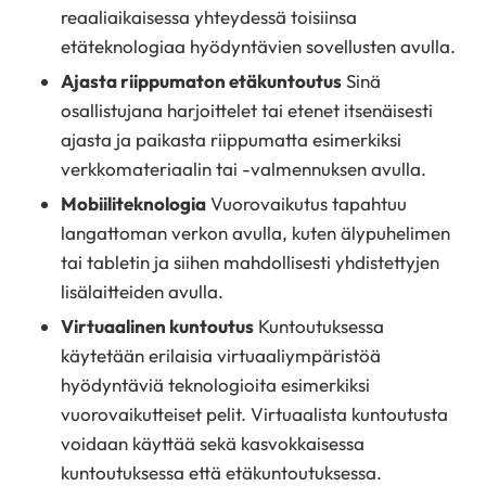
reaaliaikaisessa yhteydessä toisiinsa
etäteknologiaa hyödyntävien sovellusten avulla.
Ajasta riippumaton etäkuntoutus
Sinä
osallistujana harjoittelet tai etenet itsenäisesti
ajasta ja paikasta riippumatta esimerkiksi
verkkomateriaalin tai -valmennuksen avulla.
Mobiiliteknologia
Vuorovaikutus tapahtuu
langattoman verkon avulla, kuten älypuhelimen
tai tabletin ja siihen mahdollisesti yhdistettyjen
lisälaitteiden avulla.
Virtuaalinen kuntoutus
Kuntoutuksessa
käytetään erilaisia virtuaaliympäristöä
hyödyntäviä teknologioita esimerkiksi
vuorovaikutteiset pelit. Virtuaalista kuntoutusta
voidaan käyttää sekä kasvokkaisessa
kuntoutuksessa että etäkuntoutuksessa.