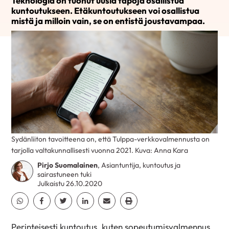
Teknologia on tuonut uusia tapoja osallistua
kuntoutukseen. Etäkuntoutukseen voi osallistua
mistä ja milloin vain, se on entistä joustavampaa.
Sydänliiton tavoitteena on, että Tulppa-verkkovalmennusta on
tarjolla valtakunnallisesti vuonna 2021. Kuva: Anna Kara
Pirjo Suomalainen
, Asiantuntija, kuntoutus ja
sairastuneen tuki
Julkaistu 26.10.2020
Jaa Whatsapp
Jaa Facebook
Jaa Twitter
Jaa Linkedin
Jaa Email
Jaa Print
Perinteisesti kuntoutus, kuten sopeutumisvalmennus,