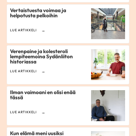
Vertaistuesta voimaa ja
helpotusta pelkoihin
LUE ARTIKKELI
Verenpaine ja kolesteroli
lempiteemoina Sydänliiton
historiassa
LUE ARTIKKELI
Ilman vaimoani en olisi enää
tässä
LUE ARTIKKELI
Kun elämä meni uusiksi