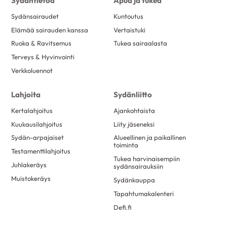
Sydäntietoa
Apua ja tukea
Sydänsairaudet
Kuntoutus
Elämää sairauden kanssa
Vertaistuki
Ruoka & Ravitsemus
Tukea sairaalasta
Terveys & Hyvinvointi
Verkkoluennot
Lahjoita
Sydänliitto
Kertalahjoitus
Ajankohtaista
Kuukausilahjoitus
Liity jäseneksi
Sydän-arpajaiset
Alueellinen ja paikallinen
toiminta
Testamenttilahjoitus
Tukea harvinaisempiin
Juhlakeräys
sydänsairauksiin
Muistokeräys
Sydänkauppa
Tapahtumakalenteri
Defi.fi