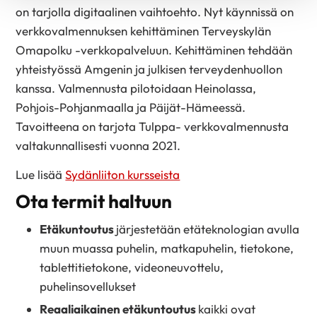
on tarjolla digitaalinen vaihtoehto. Nyt käynnissä on
verkkovalmennuksen kehittäminen Terveyskylän
Omapolku -verkkopalveluun. Kehittäminen tehdään
yhteistyössä Amgenin ja julkisen terveydenhuollon
kanssa. Valmennusta pilotoidaan Heinolassa,
Pohjois-Pohjanmaalla ja Päijät-Hämeessä.
Tavoitteena on tarjota Tulppa- verkkovalmennusta
valtakunnallisesti vuonna 2021.
Lue lisää
Sydänliiton kursseista
Ota termit haltuun
Etäkuntoutus
järjestetään etäteknologian avulla
muun muassa puhelin, matkapuhelin, tietokone,
tablettitietokone, videoneuvottelu,
puhelinsovellukset
Reaaliaikainen etäkuntoutus
kaikki ovat