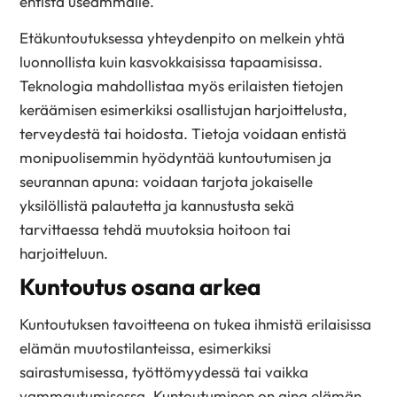
entistä useammalle.
Etäkuntoutuksessa yhteydenpito on melkein yhtä
luonnollista kuin kasvokkaisissa tapaamisissa.
Teknologia mahdollistaa myös erilaisten tietojen
keräämisen esimerkiksi osallistujan harjoittelusta,
terveydestä tai hoidosta. Tietoja voidaan entistä
monipuolisemmin hyödyntää kuntoutumisen ja
seurannan apuna: voidaan tarjota jokaiselle
yksilöllistä palautetta ja kannustusta sekä
tarvittaessa tehdä muutoksia hoitoon tai
harjoitteluun.
Kuntoutus osana arkea
Kuntoutuksen tavoitteena on tukea ihmistä erilaisissa
elämän muutostilanteissa, esimerkiksi
sairastumisessa, työttömyydessä tai vaikka
vammautumisessa. Kuntoutuminen on aina elämän