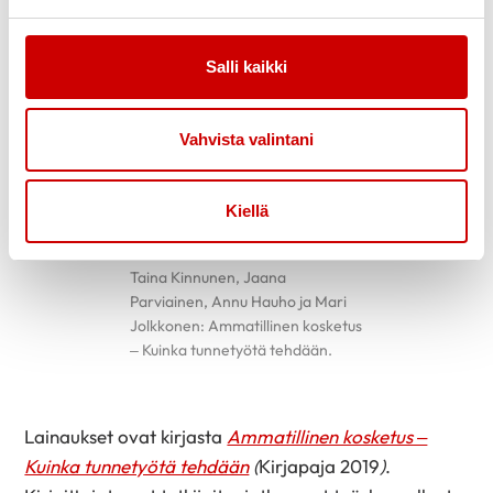
Salli kaikki
Vahvista valintani
Kiellä
Taina Kinnunen, Jaana
Parviainen, Annu Hauho ja Mari
Jolkkonen: Ammatillinen kosketus
– Kuinka tunnetyötä tehdään.
Lainaukset ovat kirjasta
Ammatillinen kosketus –
Kuinka tunnetyötä tehdään
(
Kirjapaja 2019
)
.