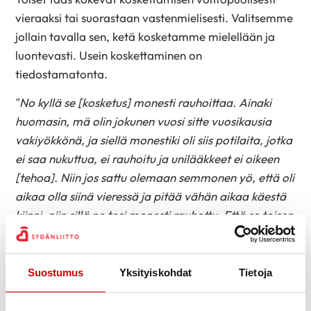
vieraaksi tai suorastaan vastenmielisesti. Valitsemme
jollain tavalla sen, ketä kosketamme mielellään ja
luontevasti. Usein koskettaminen on
tiedostamatonta.
”No kyllä se [kosketus] monesti rauhoittaa. Ainaki
huomasin, mä olin jokunen vuosi sitte vuosikausia
vakiyökkönä, ja siellä monestiki oli siis potilaita, jotka
ei saa nukuttua, ei rauhoitu ja unilääkkeet ei oikeen
[tehoa]. Niin jos sattu olemaan semmonen yö, että oli
aikaa olla siinä vieressä ja pitää vähän aikaa käestä
kiinni, niin sillä ne tosi monesti rauhottu. Että se toisen
läsnäolo, niin kyllä se varmasti [tuo] sellasta hyvää
oloa, turvallisuuta. Ja just se, kun me ihmiset ollaan
laumaeläimiä, niin me tarvitaan sitä toista ihmistä.”
Suostumus
Yksityiskohdat
Tietoja
Kirjoittajat nostavat esiin hierojan, jonka kosketus