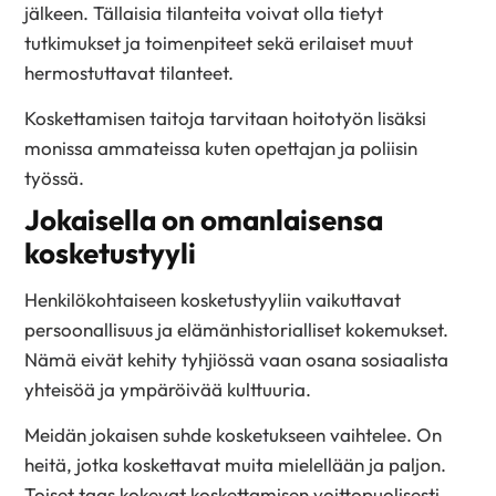
jälkeen. Tällaisia tilanteita voivat olla tietyt
tutkimukset ja toimenpiteet sekä erilaiset muut
hermostuttavat tilanteet.
Koskettamisen taitoja tarvitaan hoitotyön lisäksi
monissa ammateissa kuten opettajan ja poliisin
työssä.
Jokaisella on omanlaisensa
kosketustyyli
Henkilökohtaiseen kosketustyyliin vaikuttavat
persoonallisuus ja elämänhistorialliset kokemukset.
Nämä eivät kehity tyhjiössä vaan osana sosiaalista
yhteisöä ja ympäröivää kulttuuria.
Meidän jokaisen suhde kosketukseen vaihtelee. On
heitä, jotka koskettavat muita mielellään ja paljon.
Toiset taas kokevat koskettamisen voittopuolisesti