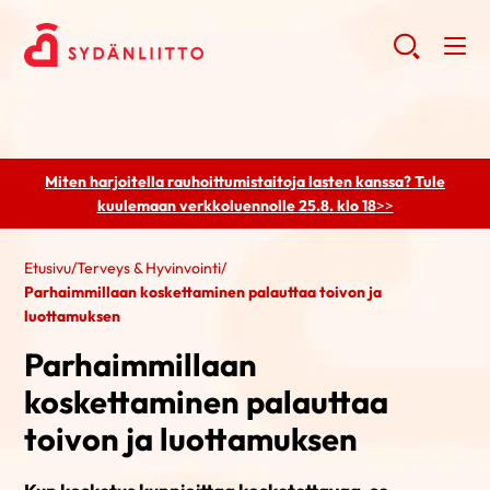
Miten harjoitella rauhoittumistaitoja lasten kanssa? Tule
kuulemaan
verkkoluennolle 25.8. klo 18
>>
Etusivu
/
Terveys & Hyvinvointi
/
Parhaimmillaan koskettaminen palauttaa toivon ja
luottamuksen
Parhaimmillaan
koskettaminen palauttaa
toivon ja luottamuksen