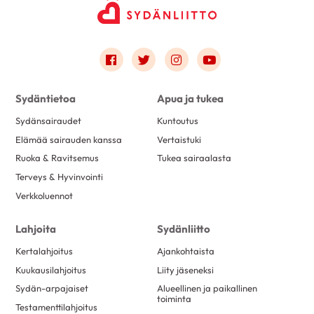
Link to facebook
Link to twitter
Link to instagram
Link to youtube
Sydäntietoa
Apua ja tukea
Sydänsairaudet
Kuntoutus
Elämää sairauden kanssa
Vertaistuki
Ruoka & Ravitsemus
Tukea sairaalasta
Terveys & Hyvinvointi
Verkkoluennot
Lahjoita
Sydänliitto
Kertalahjoitus
Ajankohtaista
Kuukausilahjoitus
Liity jäseneksi
Sydän-arpajaiset
Alueellinen ja paikallinen
toiminta
Testamenttilahjoitus