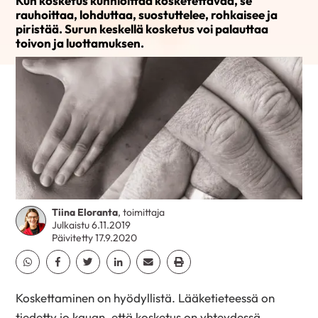
Kun kosketus kunnioittaa kosketettavaa, se
rauhoittaa, lohduttaa, suostuttelee, rohkaisee ja
piristää. Surun keskellä kosketus voi palauttaa
toivon ja luottamuksen.
Tiina Eloranta
, toimittaja
Julkaistu 6.11.2019
Päivitetty 17.9.2020
Jaa Whatsapp
Jaa Facebook
Jaa Twitter
Jaa Linkedin
Jaa Email
Jaa Print
Koskettaminen on hyödyllistä. Lääketieteessä on
tiedetty jo kauan, että kosketus on yhteydessä