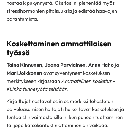
nostaa kipukynnystä. Oksitosiini pienentää myös
stressihormonien pitoisuuksia ja edistää haavojen
parantumista.
Koskettaminen ammattilaisen
työssä
Taina Kinnunen
,
Jaana Parviainen
,
Annu Haho
ja
Mari Jolkkonen
ovat syventyneet kosketuksen
merkitykseen kirjassaan
Ammatillinen kosketus –
Kuinka tunnetyötä tehdään
.
Kirjoittajat nostavat esiin esimerkiksi tehostetun
palveluasumisen hoitajat: he kertovat kosketuksen ja
tuntoaistin voimasta silloin, kun puheen tuottaminen
tai jopa katsekontaktin ottaminen on vaikeaa.