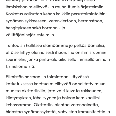
ihmiskehon mielihyvä- ja rauhoittumisjärjestelmiin.
Kosketus vaikuttaa kehon kaikkiin perustoimintoihin:
sydämen sykkeeseen, verenkiertoon, hermostoon,
hengitykseen sekä hormoni- ja
välittäjäainejärjestelmiin.
Tuntoaisti hallitsee elämäämme jo pelkästään siksi,
että se liittyy olennaisesti ihoon. Iho on ihmisruumiin
suurin elin, jonka pinta-ala aikuisella ihmisellä on noin
1,7 neliömetriä.
Elimistön normaaliin toimintaan liittyvässä
kosketuksessa koettua mielihyvää on selitetty muun
muassa oksitosiinilla, jota voisi kuvata rakkauden,
kiintymyksen, läheisyyden ja hoivan kemikaaliksi
kehossamme. Oksitosiini alentaa verenpainetta,
hidastaa sydämensykettä, vahvistaa immuniteettia ja