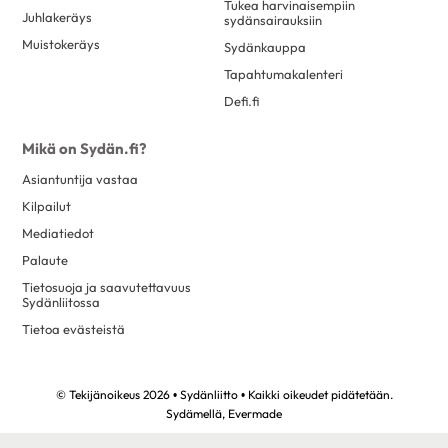
Tukea harvinaisempiin
Juhlakeräys
sydänsairauksiin
Muistokeräys
Sydänkauppa
Tapahtumakalenteri
Defi.fi
Mikä on Sydän.fi?
Asiantuntija vastaa
Kilpailut
Mediatiedot
Palaute
Tietosuoja ja saavutettavuus
Sydänliitossa
Tietoa evästeistä
© Tekijänoikeus 2026 • Sydänliitto • Kaikki oikeudet pidätetään.
Sydämellä,
Evermade