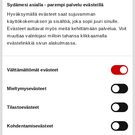
tuntuu jäävän jotenkin vajaaksi, kun taas toisen
Sydämesi asialla - parempi palvelu evästeillä
hierojan käsittelyn toivoisi jatkuvan ja jatkuvan. Eräs
Hyväksymällä evästeet saat sujuvamman
liikuntavalmentaja taas kuvailee työtään
käyttökokemuksen ja sisältöä, joka sopii juuri sinulle.
hienotunteisuuden ja varmuuden yhdistelmäksi:
Evästeet auttavat myös meitä kehittämään palvelua. Voit
epävarma ja hapuileva ote herättää asiakkaassa
muuttaa valintojasi milloin tahansa klikkaamalla
evästelinkkiä sivun alakulmassa.
välittömästi epäluottamusta ja ohjaaminen on
vaikeampaa.
Koskettamisella on suuri voima. Läsnä oleva kosketus
Suostumuksen valinta
Välttämättömät evästeet
säilyy muistissa vuosikymmeniä ja voi jopa
käynnistää toipumisprosessin. Vastaavasti huonot
kokemukset jättävät muistiin syvän jäljen.
Mieltymysevästeet
Onneksi kosketustaitoja voidaan oppia ja opettaa,
Tilastoevästeet
kirjoittajat painottavat.
Kohdentamisevästeet