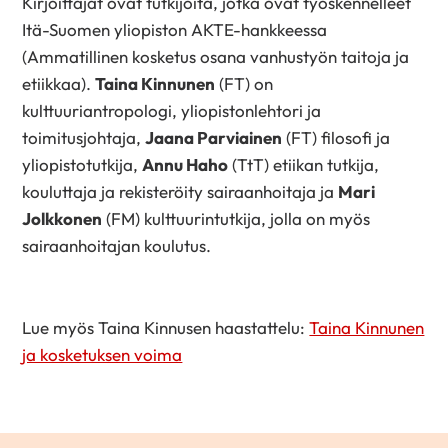
Kirjoittajat ovat tutkijoita, jotka ovat työskennelleet
Itä-Suomen yliopiston AKTE-hankkeessa
(Ammatillinen kosketus osana vanhustyön taitoja ja
etiikkaa).
Taina Kinnunen
(FT) on
kulttuuriantropologi, yliopistonlehtori ja
toimitusjohtaja,
Jaana Parviainen
(FT) filosofi ja
yliopistotutkija,
Annu Haho
(TtT) etiikan tutkija,
kouluttaja ja rekisteröity sairaanhoitaja ja
Mari
Jolkkonen
(FM) kulttuurintutkija, jolla on myös
sairaanhoitajan koulutus.
Lue myös Taina Kinnusen haastattelu:
Taina Kinnunen
ja kosketuksen voima