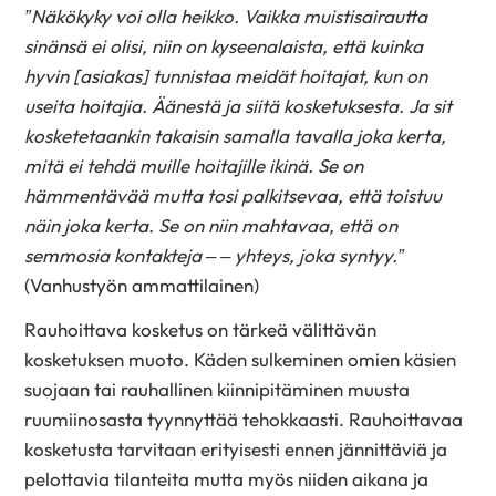
”Näkökyky voi olla heikko. Vaikka muistisairautta
sinänsä ei olisi, niin on kyseenalaista, että kuinka
hyvin [asiakas] tunnistaa meidät hoitajat, kun on
useita hoitajia. Äänestä ja siitä kosketuksesta. Ja sit
kosketetaankin takaisin samalla tavalla joka kerta,
mitä ei tehdä muille hoitajille ikinä. Se on
hämmentävää mutta tosi palkitsevaa, että toistuu
näin joka kerta. Se on niin mahtavaa, että on
semmosia kontakteja – – yhteys, joka syntyy.”
(Vanhustyön ammattilainen)
Rauhoittava kosketus on tärkeä välittävän
kosketuksen muoto. Käden sulkeminen omien käsien
suojaan tai rauhallinen kiinnipitäminen muusta
ruumiinosasta tyynnyttää tehokkaasti. Rauhoittavaa
kosketusta tarvitaan erityisesti ennen jännittäviä ja
pelottavia tilanteita mutta myös niiden aikana ja