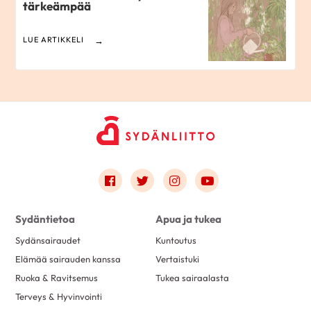
tärkeämpää
LUE ARTIKKELI
Link to facebook
Link to twitter
Link to instagram
Link to youtube
Sydäntietoa
Apua ja tukea
Sydänsairaudet
Kuntoutus
Elämää sairauden kanssa
Vertaistuki
Ruoka & Ravitsemus
Tukea sairaalasta
Terveys & Hyvinvointi