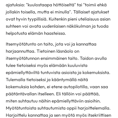
ajatuksia: ”kuulostaapa höttöiseltä” tai ”toimii ehkä
jollakin toisella, mutta ei minulla”. Tällaiset ajatukset
ovat hyvin tyypillisiä. Kuitenkin pieni uteliaisuus asian
suhteen voi avata uudenlaisen näkökulman ja tuoda
helpotusta elämän haasteissa.
Itsemyötätunto on taito, jota voi ja kannattaa
harjaannuttaa. Tietoinen läsnäolo on
itsemyötätunnon ensimmäinen taito. Taidon avulla
tulee tietoiseksi myös elämään kuuluvista
epämiellyttäviltä tuntuvista asioista ja kokemuksista.
Tulemalla tietoiseksi ja kääntymällä näitä
kokemuksia kohden, ei etene autopilotilla, vaan saa
päätäntävallan itselleen. Eli tällöin voi päättää,
miten suhtautuu näihin epämiellyttäviin asioihin.
Myötätuntoista suhtautumista oppii harjoittelemalla.
Harjoittelu kannattaa ja sen myötä myös itsekriittisen