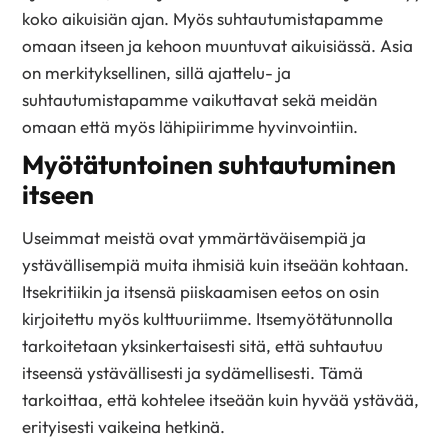
koko aikuisiän ajan. Myös suhtautumistapamme
omaan itseen ja kehoon muuntuvat aikuisiässä. Asia
on merkityksellinen, sillä ajattelu- ja
suhtautumistapamme vaikuttavat sekä meidän
omaan että myös lähipiirimme hyvinvointiin.
Myötätuntoinen suhtautuminen
itseen
Useimmat meistä ovat ymmärtäväisempiä ja
ystävällisempiä muita ihmisiä kuin itseään kohtaan.
Itsekritiikin ja itsensä piiskaamisen eetos on osin
kirjoitettu myös kulttuuriimme. Itsemyötätunnolla
tarkoitetaan yksinkertaisesti sitä, että suhtautuu
itseensä ystävällisesti ja sydämellisesti. Tämä
tarkoittaa, että kohtelee itseään kuin hyvää ystävää,
erityisesti vaikeina hetkinä.