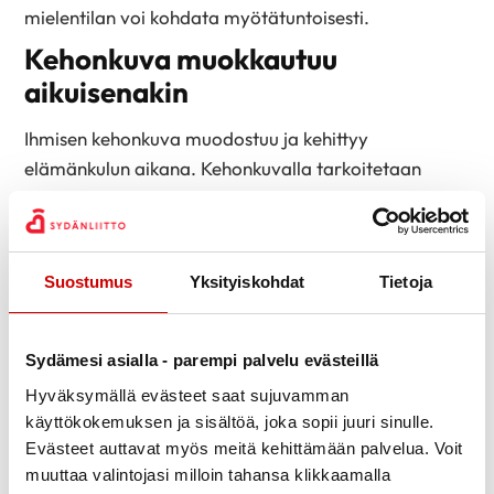
mielentilan voi kohdata myötätuntoisesti.
Kehonkuva muokkautuu
aikuisenakin
Ihmisen kehonkuva muodostuu ja kehittyy
elämänkulun aikana. Kehonkuvalla tarkoitetaan
käsitystä omasta kehosta. Myönteinen kehonkuva
näkyy oman kehon arvostamisena ja
kunnioittamisena, itsemyötätuntona ja lempeytenä,
Suostumus
Yksityiskohdat
Tietoja
haluna huolehtia omasta kehosta ja hyvinvoinnista.
Aikuisuudessa kehonkuva on vakiintuneempi kuin
lapsuudessa ja nuoruudessa, mutta muutoksia voi
Sydämesi asialla - parempi palvelu evästeillä
ilmetä matkan varrella. Nämä voivat liittyä
Hyväksymällä evästeet saat sujuvamman
elämänmuutoksiin kuten vanhenemiseen, sairauksiin
käyttökokemuksen ja sisältöä, joka sopii juuri sinulle.
Evästeet auttavat myös meitä kehittämään palvelua. Voit
tai elämäntapojen muutoksiin. Lisäksi aikuisen naisen
muuttaa valintojasi milloin tahansa klikkaamalla
keho muuttuu raskauden ja imetyksen aikana.