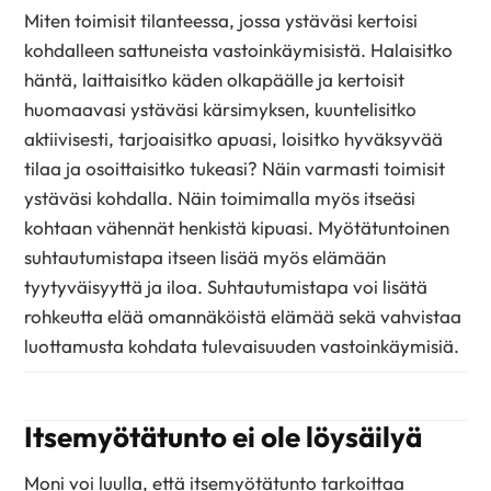
Miten toimisit tilanteessa, jossa ystäväsi kertoisi
kohdalleen sattuneista vastoinkäymisistä. Halaisitko
häntä, laittaisitko käden olkapäälle ja kertoisit
huomaavasi ystäväsi kärsimyksen, kuuntelisitko
aktiivisesti, tarjoaisitko apuasi, loisitko hyväksyvää
tilaa ja osoittaisitko tukeasi? Näin varmasti toimisit
ystäväsi kohdalla. Näin toimimalla myös itseäsi
kohtaan vähennät henkistä kipuasi. Myötätuntoinen
suhtautumistapa itseen lisää myös elämään
tyytyväisyyttä ja iloa. Suhtautumistapa voi lisätä
rohkeutta elää omannäköistä elämää sekä vahvistaa
luottamusta kohdata tulevaisuuden vastoinkäymisiä.
Itsemyötätunto ei ole löysäilyä
Moni voi luulla, että itsemyötätunto tarkoittaa