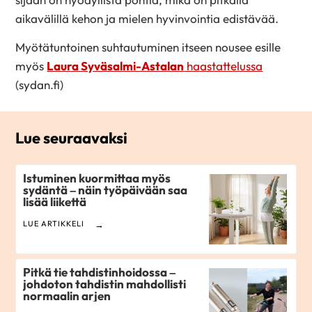
aikavälillä kehon ja mielen hyvinvointia edistävää.
Myötätuntoinen suhtautuminen itseen nousee esille
myös
Laura Syväsalmi-Astalan
haastattelussa
(sydan.fi)
Lue seuraavaksi
Istuminen kuormittaa myös
sydäntä – näin työpäivään saa
lisää liikettä
LUE ARTIKKELI
Pitkä tie tahdistinhoidossa –
johdoton tahdistin mahdollisti
normaalin arjen