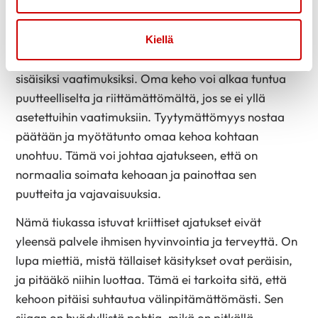
oppia jo lapsuudessa kuulemalla vanhempien
ihmisten keskusteluja omista ja muiden vartaloista.
Kiellä
Ulkopuolelta tulevat ihanteet voivat muuttua
sisäisiksi vaatimuksiksi. Oma keho voi alkaa tuntua
puutteelliselta ja riittämättömältä, jos se ei yllä
asetettuihin vaatimuksiin. Tyytymättömyys nostaa
päätään ja myötätunto omaa kehoa kohtaan
unohtuu. Tämä voi johtaa ajatukseen, että on
normaalia soimata kehoaan ja painottaa sen
puutteita ja vajavaisuuksia.
Nämä tiukassa istuvat kriittiset ajatukset eivät
yleensä palvele ihmisen hyvinvointia ja terveyttä. On
lupa miettiä, mistä tällaiset käsitykset ovat peräisin,
ja pitääkö niihin luottaa. Tämä ei tarkoita sitä, että
kehoon pitäisi suhtautua välinpitämättömästi. Sen
sijaan on hyödyllistä pohtia, mikä on pitkällä