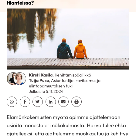
tilanteissa?
Kirsti Kasila
, Kehittämispäällikkö
Tuija Pusa
, Asiantuntija, ravitsemus ja
elintapamuutoksen tuki
Julkaistu 5.11.2024
Jaa Whatsapp
Jaa Facebook
Jaa Twitter
Jaa Linkedin
Jaa Email
Jaa Print
Elämänkokemusten myötä opimme ajattelemaan
asioita monesta eri näkökulmasta. Harva tulee ehkä
ajatelleeksi, että ajattelumme muokkautuu ja kehittyy