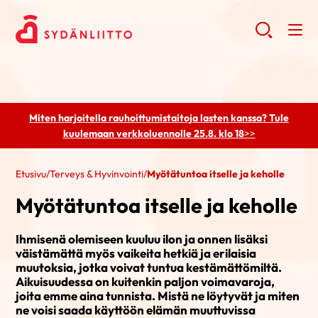
Miten harjoitella rauhoittumistaitoja lasten kanssa? Tule
kuulemaan
verkkoluennolle 25.8. klo 18
>>
Etusivu
/
Terveys & Hyvinvointi
/
Myötätuntoa itselle ja keholle
Myötätuntoa itselle ja keholle
Ihmisenä olemiseen kuuluu ilon ja onnen lisäksi
väistämättä myös vaikeita hetkiä ja erilaisia
muutoksia, jotka voivat tuntua kestämättömiltä.
Aikuisuudessa on kuitenkin paljon voimavaroja,
joita emme aina tunnista. Mistä ne löytyvät ja miten
ne voisi saada käyttöön elämän muuttuvissa