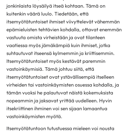
jonkinlaista löysäilyä itseä kohtaan. Tämä on
kuitenkin väärä luulo. Tiedetään, että
itsemyötätuntoiset ihmiset viivyttelevät vähemmän
epämieluisten tehtävien kohdalla, ottavat enemmän
vastuuta omista virheistään ja ovat tilanteen
vaatiessa myös jämäkämpiä kuin ihmiset, jotka
suhtautuvat itseensä kylmemmin ja kriittisemmin.
Itsemyötätuntoiset myös kestävät paremmin
vastoinkäymisiä. Tämä johtuu siitä, että
itsemyötätuntoiset ovat ystävällisempiä itselleen
virheiden tai vastoinkäymisten osuessa kohdalla, ja
tämän vuoksi he palautuvat näistä kokemuksista
nopeammin ja jaksavat yrittää uudelleen. Hyvin
itsekriittinen ihminen voi sen sijaan lamaantua
vastoinkäymisten myötä.
Itsemyötätuntoon tutustuessa mieleen voi nousta