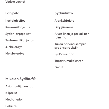
Verkkoluennot
Lahjoita
Sydänliitto
Kertalahjoitus
Ajankohtaista
Kuukausilahjoitus
Liity jäseneksi
Sydän-arpajaiset
Alueellinen ja paikallinen
toiminta
Testamenttilahjoitus
Tukea harvinaisempiin
Juhlakeräys
sydänsairauksiin
Muistokeräys
Sydänkauppa
Tapahtumakalenteri
Defi.fi
Mikä on Sydän.fi?
Asiantuntija vastaa
Kilpailut
Mediatiedot
Palaute