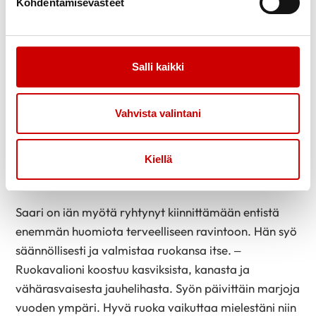
Kohdentamisevästeet
vähentää lääkitystä, mutta oireet ovat pahentuneet.
Saari uskoo, että liikunta auttaa vatsan toimintaan,
nukkumiseen, tukee yleistä hyvinvointia ja jaksamista.
Salli kaikki
– Uskon myös, että liikunta tasoittaa mielialaani.
Olen toki välillä joutunut pitämään taukoa liikunnasta
Vahvista valintani
sairastamisen tai kehossani jonkun paikan
kipeytymisen tähden. Taukojen aikana olen kärsinyt
Kiellä
jalkasäryistä, turvotuksesta, levottomuudesta, ja
vatsan toiminta on hidastunut.
Saari on iän myötä ryhtynyt kiinnittämään entistä
enemmän huomiota terveelliseen ravintoon. Hän syö
säännöllisesti ja valmistaa ruokansa itse. –
Ruokavalioni koostuu kasviksista, kanasta ja
vähärasvaisesta jauhelihasta. Syön päivittäin marjoja
vuoden ympäri. Hyvä ruoka vaikuttaa mielestäni niin