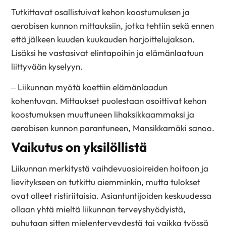
Tutkittavat osallistuivat kehon koostumuksen ja
aerobisen kunnon mittauksiin, jotka tehtiin sekä ennen
että jälkeen kuuden kuukauden harjoittelujakson.
Lisäksi he vastasivat elintapoihin ja elämänlaatuun
liittyvään kyselyyn.
– Liikunnan myötä koettiin elämänlaadun
kohentuvan. Mittaukset puolestaan osoittivat kehon
koostumuksen muuttuneen lihaksikkaammaksi ja
aerobisen kunnon parantuneen, Mansikkamäki sanoo.
Vaikutus on yksilöllistä
Liikunnan merkitystä vaihdevuosioireiden hoitoon ja
lievitykseen on tutkittu aiemminkin, mutta tulokset
ovat olleet ristiriitaisia. Asiantuntijoiden keskuudessa
ollaan yhtä mieltä liikunnan terveyshyödyistä,
puhutaan sitten mielenterveydestä tai vaikka työssä