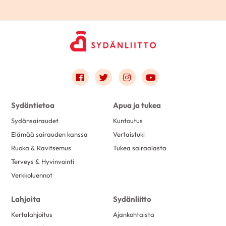
Link to facebook
Link to twitter
Link to instagram
Link to youtube
Sydäntietoa
Apua ja tukea
Sydänsairaudet
Kuntoutus
Elämää sairauden kanssa
Vertaistuki
Ruoka & Ravitsemus
Tukea sairaalasta
Terveys & Hyvinvointi
Verkkoluennot
Lahjoita
Sydänliitto
Kertalahjoitus
Ajankohtaista