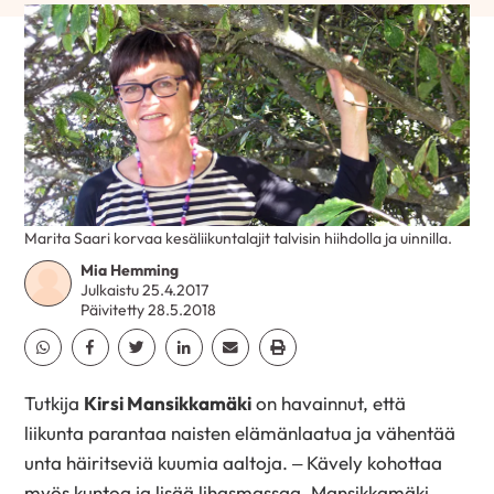
Marita Saari korvaa kesäliikuntalajit talvisin hiihdolla ja uinnilla.
Mia Hemming
Julkaistu 25.4.2017
Päivitetty 28.5.2018
Jaa Whatsapp
Jaa Facebook
Jaa Twitter
Jaa Linkedin
Jaa Email
Jaa Print
Tutkija
Kirsi Mansikkamäki
on havainnut, että
liikunta parantaa naisten elämänlaatua ja vähentää
unta häiritseviä kuumia aaltoja. – Kävely kohottaa
myös kuntoa ja lisää lihasmassaa, Mansikkamäki