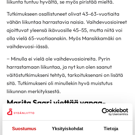
liikunta tuntuu hyvältä, se myös piristää mieltä.
Tutkimukseen osallistuneet olivat 43–63-vuotiaita
vähän liikuntaa harrastavia naisia. Vaihdevuosioireet
ajoittuvat yleensä ikävuosille 45–55, mutta niitä voi
olla vielä 65-vuotiaanakin. Myös Mansikkamäki on
vaihdevuosi-iässä.
− Minulla ei vielä ole vaihdevuosioireita. Pyrin
harrastamaan liikuntaa, ja nyt kun olen saanut
väitöstutkimukseni tehtyä, tarkoituksenani on lisätä
sitä. Tutkimukseni oli minullekin hyvä muistutus
liikunnan merkityksestä.
Marita Saari viettää vapaa-
aikansa liikkuen
Sairaanhoitaja
Marita Saari
, 60, harrastaa
Suostumus
Yksityiskohdat
Tietoja
suunnistusta, pyöräilyä, sienestystä, marjastusta,