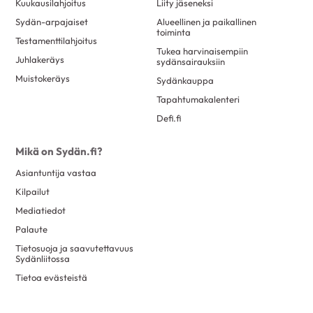
Kuukausilahjoitus
Liity jäseneksi
Sydän-arpajaiset
Alueellinen ja paikallinen
toiminta
Testamenttilahjoitus
Tukea harvinaisempiin
Juhlakeräys
sydänsairauksiin
Muistokeräys
Sydänkauppa
Tapahtumakalenteri
Defi.fi
Mikä on Sydän.fi?
Asiantuntija vastaa
Kilpailut
Mediatiedot
Palaute
Tietosuoja ja saavutettavuus
Sydänliitossa
Tietoa evästeistä