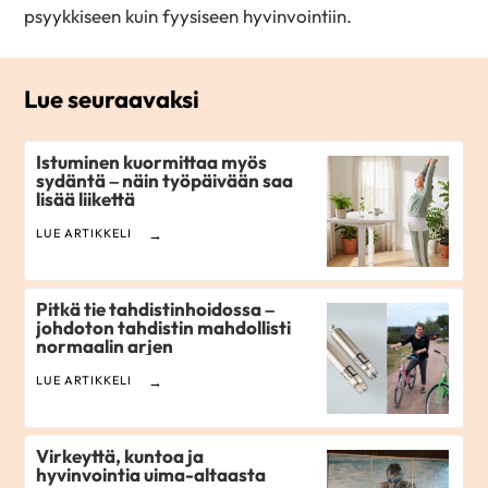
psyykkiseen kuin fyysiseen hyvinvointiin.
Lue seuraavaksi
Istuminen kuormittaa myös
sydäntä – näin työpäivään saa
lisää liikettä
LUE ARTIKKELI
Pitkä tie tahdistinhoidossa –
johdoton tahdistin mahdollisti
normaalin arjen
LUE ARTIKKELI
Virkeyttä, kuntoa ja
hyvinvointia uima-altaasta