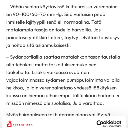
– Vähän suolaa käyttävissä kulttuureissa verenpaine
on 90–100/60–70 mmHg. Sitä voitaisiin pitää
ihmiselle lajityypillisenä eli normaalina. Tätä
matalampia tasoja on todella harvoilla. Jos
painetaso yhtäkkiä laskee, täytyy selvittää taustasyy
ja hoitaa sitä asianmukaisesti.
– Sydänpotilailla saattaa matalahkon tason taustalla
olla tehokas, mutta tarkoituksenmukainen
lääkehoito. Lisäksi vaikeassa sydämen
vajaatoiminnassa sydämen pumpputoiminta voi olla
heikkoa, jolloin verenpainetaso yhdessä lääkityksen
kanssa on hieman alhaisempi. Tällöinkään hoitona ei
missään nimessä ole suolalisä, Jula varoittaa.
Myös huimaukseen tai huteraan oloon voi löytyä
lukuisia syitä, joten sitä ei pidä omatoimisesti yrittää