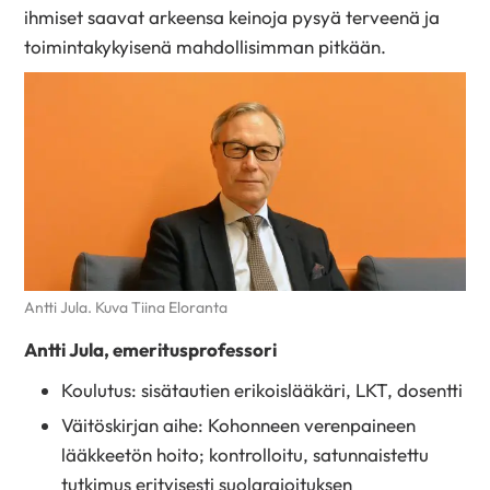
ihmiset saavat arkeensa keinoja pysyä terveenä ja
toimintakykyisenä mahdollisimman pitkään.
Antti Jula. Kuva Tiina Eloranta
Antti Jula, emeritusprofessori
Koulutus: sisätautien erikoislääkäri, LKT, dosentti
Väitöskirjan aihe: Kohonneen verenpaineen
lääkkeetön hoito; kontrolloitu, satunnaistettu
tutkimus erityisesti suolarajoituksen