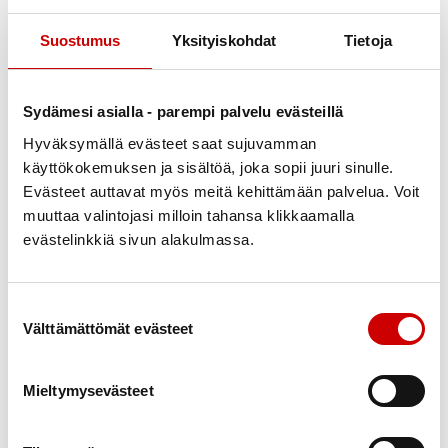
hoitaa suolalisällä.
Suostumus
Yksityiskohdat
Tietoja
– Aivoissa verenkierron säätely toimii hyvin. Vaikka
painetaso on mittauksen mukaan matala, verenkierto
toimii aivotasolla aivan normaalisti. Huimauksen syy
Sydämesi asialla - parempi palvelu evästeillä
on myös syytä selvittää lääkärissä.
Hyväksymällä evästeet saat sujuvamman
Suolakide ei paranna
käyttökokemuksen ja sisältöä, joka sopii juuri sinulle.
lihaskramppeja
Evästeet auttavat myös meitä kehittämään palvelua. Voit
muuttaa valintojasi milloin tahansa klikkaamalla
Lihaskrampitkaan eivät hoidu suolalla. Kielen alle
evästelinkkiä sivun alakulmassa.
asetettu suolakide ei edes teoriassa voi Julan mukaan
parantaa pohkeen ”suonenvetoa”.
Suostumuksen valinta
Välttämättömät evästeet
– Lihaskramppi menee itsestään ohi joka
tapauksessa, vaikka oma kokemus olisikin, että juuri
suolakide olisi hoitanut vaivan.
Mieltymysevästeet
Suolakiteen kuuluu väitetyn myös auttavan