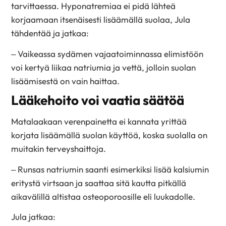
tarvittaessa. Hyponatremiaa ei pidä lähteä
korjaamaan itsenäisesti lisäämällä suolaa, Jula
tähdentää ja jatkaa:
– Vaikeassa sydämen vajaatoiminnassa elimistöön
voi kertyä liikaa natriumia ja vettä, jolloin suolan
lisäämisestä on vain haittaa.
Lääkehoito voi vaatia säätöä
Matalaakaan verenpainetta ei kannata yrittää
korjata lisäämällä suolan käyttöä, koska suolalla on
muitakin terveyshaittoja.
– Runsas natriumin saanti esimerkiksi lisää kalsiumin
eritystä virtsaan ja saattaa sitä kautta pitkällä
aikavälillä altistaa osteoporoosille eli luukadolle.
Jula jatkaa: