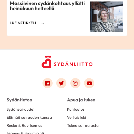
Massiivinen sydänkohtaus yllätti
heinäkuun helteellä
LUE ARTIKKELI
Link to facebook
Link to twitter
Link to instagram
Link to youtube
Sydäntietoa
Apua ja tukea
Sydänsairaudet
Kuntoutus
Elämää sairauden kanssa
Vertaistuki
Ruoka & Ravitsemus
Tukea sairaalasta
Terveys & Hyvinvointi