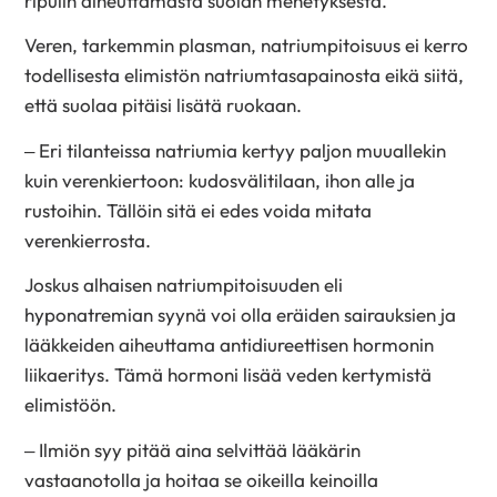
ripulin aiheuttamasta suolan menetyksestä.
Veren, tarkemmin plasman, natriumpitoisuus ei kerro
todellisesta elimistön natriumtasapainosta eikä siitä,
että suolaa pitäisi lisätä ruokaan.
– Eri tilanteissa natriumia kertyy paljon muuallekin
kuin verenkiertoon: kudosvälitilaan, ihon alle ja
rustoihin. Tällöin sitä ei edes voida mitata
verenkierrosta.
Joskus alhaisen natriumpitoisuuden eli
hyponatremian syynä voi olla eräiden sairauksien ja
lääkkeiden aiheuttama antidiureettisen hormonin
liikaeritys. Tämä hormoni lisää veden kertymistä
elimistöön.
– Ilmiön syy pitää aina selvittää lääkärin
vastaanotolla ja hoitaa se oikeilla keinoilla