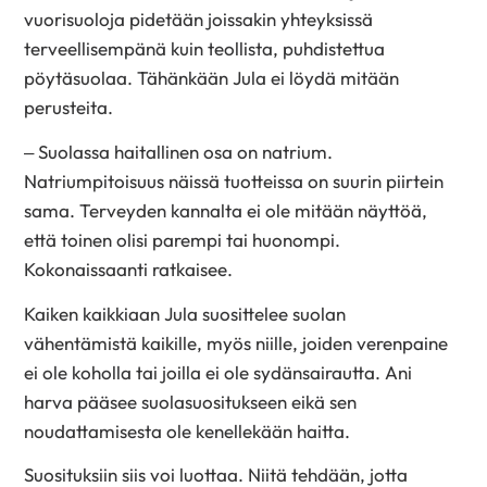
vuorisuoloja pidetään joissakin yhteyksissä
terveellisempänä kuin teollista, puhdistettua
pöytäsuolaa. Tähänkään Jula ei löydä mitään
perusteita.
– Suolassa haitallinen osa on natrium.
Natriumpitoisuus näissä tuotteissa on suurin piirtein
sama. Terveyden kannalta ei ole mitään näyttöä,
että toinen olisi parempi tai huonompi.
Kokonaissaanti ratkaisee.
Kaiken kaikkiaan Jula suosittelee suolan
vähentämistä kaikille, myös niille, joiden verenpaine
ei ole koholla tai joilla ei ole sydänsairautta. Ani
harva pääsee suolasuositukseen eikä sen
noudattamisesta ole kenellekään haitta.
Suosituksiin siis voi luottaa. Niitä tehdään, jotta