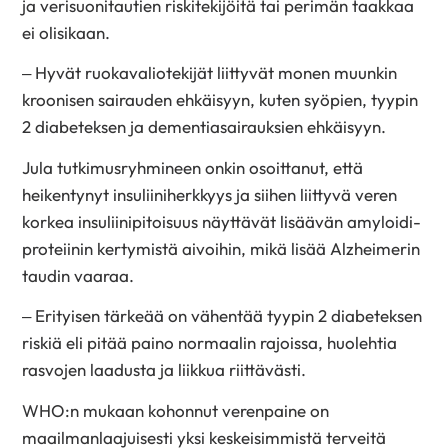
ja verisuonitautien riskitekijöitä tai perimän taakkaa
ei olisikaan.
– Hyvät ruokavaliotekijät liittyvät monen muunkin
kroonisen sairauden ehkäisyyn, kuten syöpien, tyypin
2 diabeteksen ja dementiasairauksien ehkäisyyn.
Jula tutkimusryhmineen onkin osoittanut, että
heikentynyt insuliiniherkkyys ja siihen liittyvä veren
korkea insuliinipitoisuus näyttävät lisäävän amyloidi-
proteiinin kertymistä aivoihin, mikä lisää Alzheimerin
taudin vaaraa.
– Erityisen tärkeää on vähentää tyypin 2 diabeteksen
riskiä eli pitää paino normaalin rajoissa, huolehtia
rasvojen laadusta ja liikkua riittävästi.
WHO:n mukaan kohonnut verenpaine on
maailmanlaajuisesti yksi keskeisimmistä terveitä