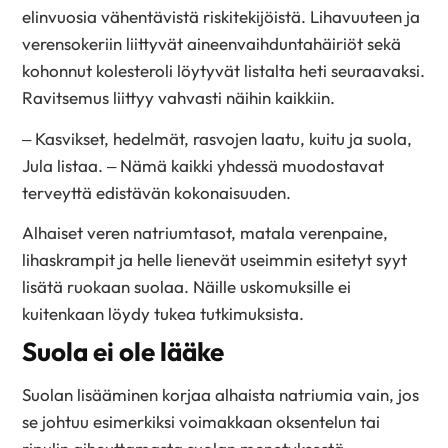
elinvuosia vähentävistä riskitekijöistä. Lihavuuteen ja
verensokeriin liittyvät aineenvaihduntahäiriöt sekä
kohonnut kolesteroli löytyvät listalta heti seuraavaksi.
Ravitsemus liittyy vahvasti näihin kaikkiin.
– Kasvikset, hedelmät, rasvojen laatu, kuitu ja suola,
Jula listaa. – Nämä kaikki yhdessä muodostavat
terveyttä edistävän kokonaisuuden.
Alhaiset veren natriumtasot, matala verenpaine,
lihaskrampit ja helle lienevät useimmin esitetyt syyt
lisätä ruokaan suolaa. Näille uskomuksille ei
kuitenkaan löydy tukea tutkimuksista.
Suola ei ole lääke
Suolan lisääminen korjaa alhaista natriumia vain, jos
se johtuu esimerkiksi voimakkaan oksentelun tai