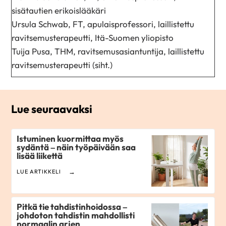
sisätautien erikoislääkäri
Ursula Schwab, FT, apulaisprofessori, laillistettu
ravitsemusterapeutti, Itä-Suomen yliopisto
Tuija Pusa, THM, ravitsemusasiantuntija, laillistettu
ravitsemusterapeutti (siht.)
Lue seuraavaksi
Istuminen kuormittaa myös
sydäntä – näin työpäivään saa
lisää liikettä
LUE ARTIKKELI
Pitkä tie tahdistinhoidossa –
johdoton tahdistin mahdollisti
normaalin arjen