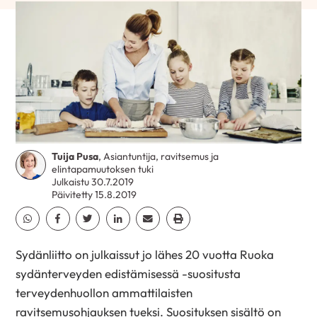
Tuija Pusa
, Asiantuntija, ravitsemus ja
elintapamuutoksen tuki
Julkaistu 30.7.2019
Päivitetty 15.8.2019
Jaa Whatsapp
Jaa Facebook
Jaa Twitter
Jaa Linkedin
Jaa Email
Jaa Print
Sydänliitto on julkaissut jo lähes 20 vuotta Ruoka
sydänterveyden edistämisessä -suositusta
terveydenhuollon ammattilaisten
ravitsemusohjauksen tueksi. Suosituksen sisältö on