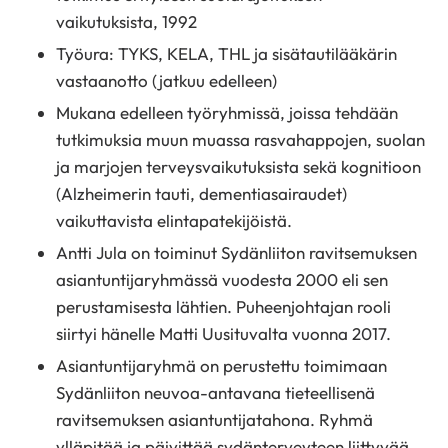
vaikutuksista, 1992
Työura: TYKS, KELA, THL ja sisätautilääkärin
vastaanotto (jatkuu edelleen)
Mukana edelleen työryhmissä, joissa tehdään
tutkimuksia muun muassa rasvahappojen, suolan
ja marjojen terveysvaikutuksista sekä kognitioon
(Alzheimerin tauti, dementiasairaudet)
vaikuttavista elintapatekijöistä.
Antti Jula on toiminut Sydänliiton ravitsemuksen
asiantuntijaryhmässä vuodesta 2000 eli sen
perustamisesta lähtien. Puheenjohtajan rooli
siirtyi hänelle Matti Uusituvalta vuonna 2017.
Asiantuntijaryhmä on perustettu toimimaan
Sydänliiton neuvoa-antavana tieteellisenä
ravitsemuksen asiantuntijatahona. Ryhmä
ylläpitää ja päivittää sydänterveyteen liittyvää