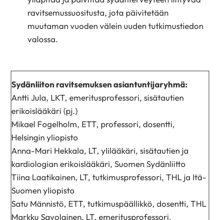
ravitsemussuositusta, jota päivitetään
muutaman vuoden välein uuden tutkimustiedon
valossa.
Sydänliiton ravitsemuksen asiantuntijaryhmä:
Antti Jula, LKT, emeritusprofessori, sisätautien
erikoislääkäri (pj.)
Mikael Fogelholm, ETT, professori, dosentti,
Helsingin yliopisto
Anna-Mari Hekkala, LT, ylilääkäri, sisätautien ja
kardiologian erikoislääkäri, Suomen Sydänliitto
Tiina Laatikainen, LT, tutkimusprofessori, THL ja Itä-
Suomen yliopisto
Satu Männistö, ETT, tutkimuspäällikkö, dosentti, THL
Markku Savolainen, LT, emeritusprofessori,