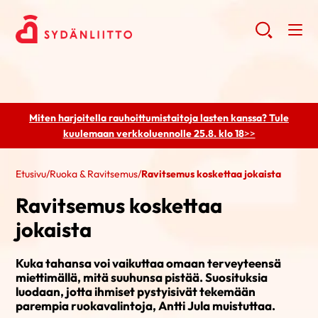
Miten harjoitella rauhoittumistaitoja lasten kanssa? Tule
kuulemaan
verkkoluennolle 25.8. klo 18
>>
Etusivu
/
Ruoka & Ravitsemus
/
Ravitsemus koskettaa jokaista
Ravitsemus koskettaa
jokaista
Kuka tahansa voi vaikuttaa omaan terveyteensä
miettimällä, mitä suuhunsa pistää. Suosituksia
luodaan, jotta ihmiset pystyisivät tekemään
parempia ruokavalintoja, Antti Jula muistuttaa.