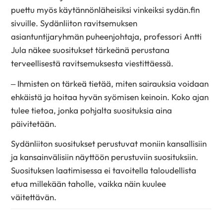
puettu myös käytännönläheisiksi vinkeiksi sydän.fin
sivuille. Sydänliiton ravitsemuksen
asiantuntijaryhmän puheenjohtaja, professori Antti
Jula näkee suositukset tärkeänä perustana
terveellisestä ravitsemuksesta viestittäessä.
– Ihmisten on tärkeä tietää, miten sairauksia voidaan
ehkäistä ja hoitaa hyvän syömisen keinoin. Koko ajan
tulee tietoa, jonka pohjalta suosituksia aina
päivitetään.
Sydänliiton suositukset perustuvat moniin kansallisiin
ja kansainvälisiin näyttöön perustuviin suosituksiin.
Suosituksen laatimisessa ei tavoitella taloudellista
etua millekään taholle, vaikka näin kuulee
väitettävän.