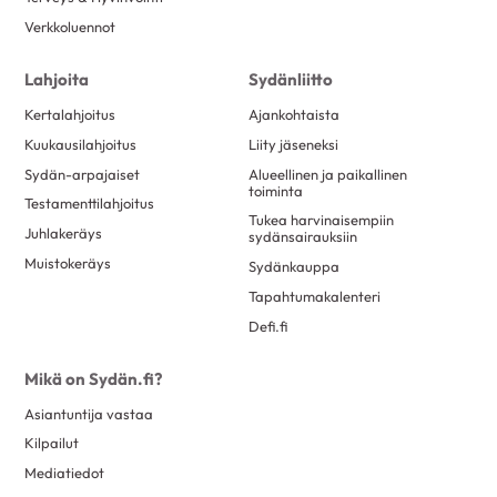
Verkkoluennot
Lahjoita
Sydänliitto
Kertalahjoitus
Ajankohtaista
Kuukausilahjoitus
Liity jäseneksi
Sydän-arpajaiset
Alueellinen ja paikallinen
toiminta
Testamenttilahjoitus
Tukea harvinaisempiin
Juhlakeräys
sydänsairauksiin
Muistokeräys
Sydänkauppa
Tapahtumakalenteri
Defi.fi
Mikä on Sydän.fi?
Asiantuntija vastaa
Kilpailut
Mediatiedot