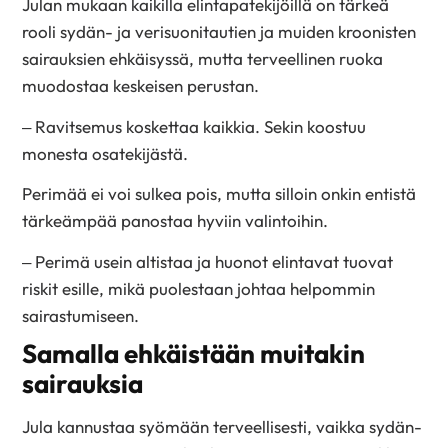
Julan mukaan kaikilla elintapatekijöillä on tärkeä
rooli sydän- ja verisuonitautien ja muiden kroonisten
sairauksien ehkäisyssä, mutta terveellinen ruoka
muodostaa keskeisen perustan.
– Ravitsemus koskettaa kaikkia. Sekin koostuu
monesta osatekijästä.
Perimää ei voi sulkea pois, mutta silloin onkin entistä
tärkeämpää panostaa hyviin valintoihin.
– Perimä usein altistaa ja huonot elintavat tuovat
riskit esille, mikä puolestaan johtaa helpommin
sairastumiseen.
Samalla ehkäistään muitakin
sairauksia
Jula kannustaa syömään terveellisesti, vaikka sydän-