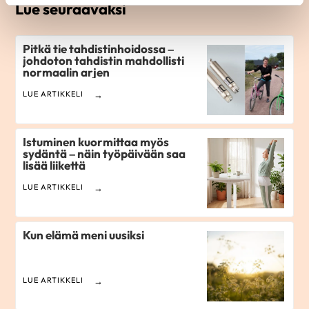
Lue seuraavaksi
Pitkä tie tahdistinhoidossa –
johdoton tahdistin mahdollisti
normaalin arjen
LUE ARTIKKELI
Istuminen kuormittaa myös
sydäntä – näin työpäivään saa
lisää liikettä
LUE ARTIKKELI
Kun elämä meni uusiksi
LUE ARTIKKELI