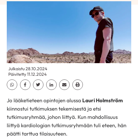
Julkaistu 28.10.2024
Päivitetty 11.12.2024
Jaa Whatsapp
Jaa Facebook
Jaa Twitter
Jaa Linkedin
Jaa Email
Jaa Print
Jo lääketieteen opintojen alussa
Lauri Holmström
kiinnostui tutkimuksen tekemisestä ja etsi
tutkimusryhmää, johon liittyä. Kun mahdollisuus
liittyä kardiologian tutkimusryhmään tuli eteen, hän
päätti tarttua tilaisuuteen.