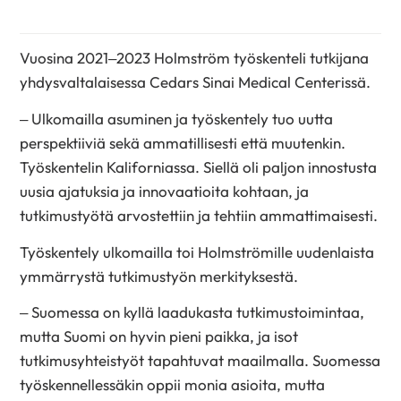
Vuosina 2021–2023 Holmström työskenteli tutkijana
yhdysvaltalaisessa Cedars Sinai Medical Centerissä.
– Ulkomailla asuminen ja työskentely tuo uutta
perspektiiviä sekä ammatillisesti että muutenkin.
Työskentelin Kaliforniassa. Siellä oli paljon innostusta
uusia ajatuksia ja innovaatioita kohtaan, ja
tutkimustyötä arvostettiin ja tehtiin ammattimaisesti.
Työskentely ulkomailla toi Holmströmille uudenlaista
ymmärrystä tutkimustyön merkityksestä.
– Suomessa on kyllä laadukasta tutkimustoimintaa,
mutta Suomi on hyvin pieni paikka, ja isot
tutkimusyhteistyöt tapahtuvat maailmalla. Suomessa
työskennellessäkin oppii monia asioita, mutta