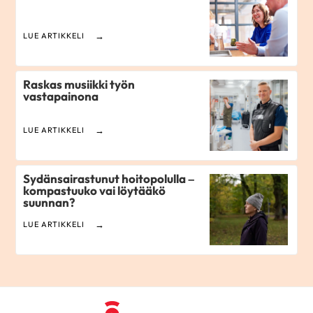
LUE ARTIKKELI
Raskas musiikki työn
vastapainona
LUE ARTIKKELI
Sydänsairastunut hoitopolulla –
kompastuuko vai löytääkö
suunnan?
LUE ARTIKKELI