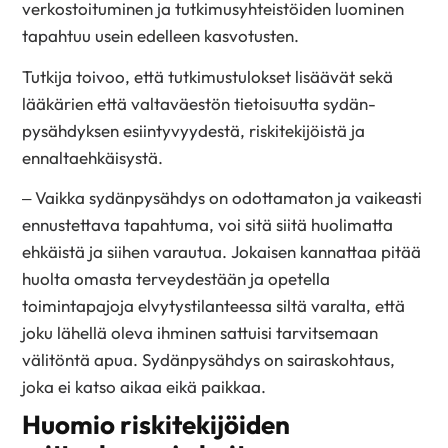
verkostoituminen ja tutkimus­yhteistöiden luominen
tapahtuu usein edelleen kasvotusten.
Tutkija toivoo, että tutkimustulokset lisäävät sekä
lääkärien että valtaväestön tietoisuutta sydän­
pysähdyksen esiintyvyydestä, riskitekijöistä ja
ennaltaehkäisystä.
– Vaikka sydänpysähdys on odottamaton ja vaikeasti
ennustettava tapahtuma, voi sitä siitä huolimatta
ehkäistä ja siihen varautua. Jokaisen kannattaa pitää
huolta omasta terveydestään ja opetella
toimintapajoja elvytystilanteessa siltä varalta, että
joku lähellä oleva ihminen sattuisi tarvitsemaan
välitöntä apua. Sydänpysähdys on sairas­kohtaus,
joka ei katso aikaa eikä paikkaa.
Huomio riskitekijöiden