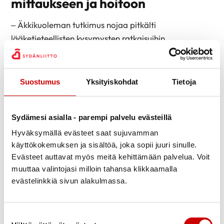
mittaukseen ja hoitoon
– Äkkikuoleman tutkimus nojaa pitkälti
lääketieteellisten kysymysten ratkaisuihin.
Äkkikuolema ei ole kuitenkaan pelkästään
lääketieteellinen ongelma, vaan myös
terveydenhuollon ongelma. Meillä on kyllä jo tiedossa
Suostumus
Yksityiskohdat
Tietoja
tehokkaita keinoja äkkikuoleman ehkäisemiseksi,
mutta niiden toteutumisessa väestö­tasolla on paljon
Sydämesi asialla - parempi palvelu evästeillä
petrattavaa. Näillä keinoilla tarkoitan edellä
mainittujen riskitekijöiden mittausta ja hoitoa, joka
Hyväksymällä evästeet saat sujuvamman
käyttökokemuksen ja sisältöä, joka sopii juuri sinulle.
jää usein valitettavan puutteelliseksi, vaikka kyseessä
Evästeet auttavat myös meitä kehittämään palvelua. Voit
on suhteellisen halpaa, turvallista, ja tehokasta
muuttaa valintojasi milloin tahansa klikkaamalla
hoitoa, Lauri Holmström kertoo.
evästelinkkiä sivun alakulmassa.
Lauri Holmström
1. Holmström on kotoisin Sievistä Pohjois-
Suostumuksen valinta