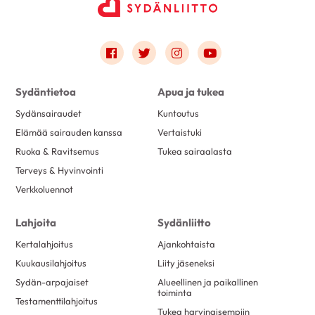
Link to facebook
Link to twitter
Link to instagram
Link to youtube
Sydäntietoa
Apua ja tukea
Sydänsairaudet
Kuntoutus
Elämää sairauden kanssa
Vertaistuki
Ruoka & Ravitsemus
Tukea sairaalasta
Terveys & Hyvinvointi
Verkkoluennot
Lahjoita
Sydänliitto
Kertalahjoitus
Ajankohtaista
Kuukausilahjoitus
Liity jäseneksi
Sydän-arpajaiset
Alueellinen ja paikallinen
toiminta
Testamenttilahjoitus
Tukea harvinaisempiin