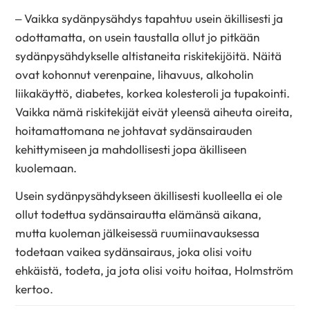
– Vaikka sydänpysähdys tapahtuu usein äkillisesti ja
odottamatta, on usein taustalla ollut jo pitkään
sydänpysähdykselle altistaneita riskitekijöitä. Näitä
ovat kohonnut verenpaine, lihavuus, alkoholin
liikakäyttö, diabetes, korkea kolesteroli ja tupakointi.
Vaikka nämä riskitekijät eivät yleensä aiheuta oireita,
hoitamattomana ne johtavat sydänsairauden
kehittymiseen ja mahdollisesti jopa äkilliseen
kuolemaan.
Usein sydänpysähdykseen äkillisesti kuolleella ei ole
ollut todettua sydänsairautta elämänsä aikana,
mutta kuoleman jälkeisessä ruumiin­avauksessa
todetaan vaikea sydänsairaus, joka olisi voitu
ehkäistä, todeta, ja jota olisi voitu hoitaa, Holmström
kertoo.