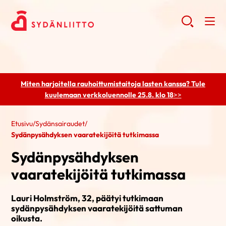
Miten harjoitella rauhoittumistaitoja lasten kanssa? Tule
kuulemaan
verkkoluennolle 25.8. klo 18
>>
Etusivu
/
Sydänsairaudet
/
Sydänpysähdyksen vaaratekijöitä tutkimassa
Sydänpysähdyksen
vaaratekijöitä tutkimassa
Lauri Holmström, 32, päätyi tutkimaan
sydänpysähdyksen vaaratekijöitä sattuman
oikusta.