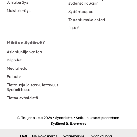
Juhlakeräys
sydänsairauksiin
Muistokeräys
Sydänkauppa
Tapahtumakalenteri
Defi.fi
Mikä on Sydän.fi?
Asiantuntija vastaa
Kilpailut
Mediatiedot
Palaute
Tietosuoja ja saavutettavuus
Sydänliitossa
Tietoa evästeistä
© Tekijänoikeus 2026 • Sydänliitto • Kaikki oikeudet pidätetään.
Sydämellä,
Evermade
Defi
Neuvokasperhe
Sydänmerkki
Sydänkauppa