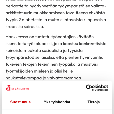
periaatteita hyödynnetään työympäristöjen valinta-
arkkitehtuurin muokkaamiseen tavoitteena ehkäistä
tyypin 2 diabetesta ja muita elintavoista riippuvaisia
kroonisia sairauksia.
Hankkeessa on tuotettu työnantajien käyttöön
suunniteltu työkalupakki, joka koostuu konkreettisista
keinoista muokata sosiaalista ja fyysistä
työympäristöä sellaiseksi, että pienten hyvinvointia
tukevien­ tekojen tekeminen työpaikalla muistuisi
työntekijöiden mieleen ja olisi heille
houkuttelevampaa ja vaivattomampaa.
Työkalupakin toimia testataan parhaillaan noin
sadassa eri työyksikössä Pohjois-Savon, Päijät-
Hämeen ja Etelä-Karjalan alueilla, ja tuloksia
Suostumus
Yksityiskohdat
Tietoja
saadaan vuoden 2019 loppupuolella. Lue lisää