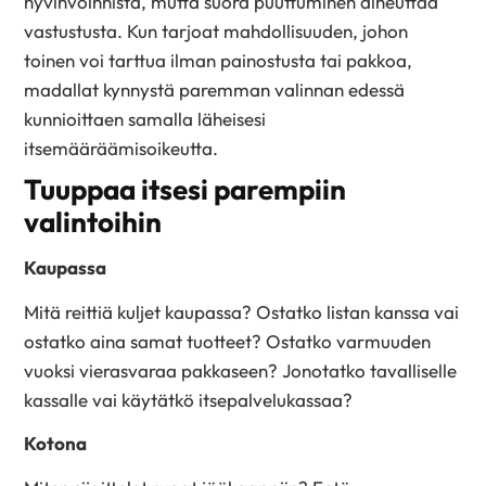
hyvinvoinnista, mutta suora puuttuminen aiheuttaa
vastustusta. Kun tarjoat mahdollisuuden, johon
toinen voi tarttua ilman painostusta tai pakkoa,
madallat kynnystä paremman valinnan edessä
kunnioittaen samalla läheisesi
itsemääräämisoikeutta.
Tuuppaa itsesi parempiin
valintoihin
Kaupassa
Mitä reittiä kuljet kaupassa? Ostatko listan kanssa vai
ostatko aina samat tuotteet? Ostatko varmuuden
vuoksi vierasvaraa pakkaseen? Jonotatko tavalliselle
kassalle vai käytätkö itsepalvelukassaa?
Kotona