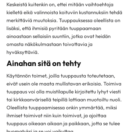
Keskeistä kuitenkin on, ettei mitään vaihtoehtoja
kielletä eikä valinnoista koituviin kustannuksiin tehdä
merkittäviä muutoksia. Tuuppauksessa oleellista on
lisäksi, että ihmisiä pyritään tuuppaamaan
ainoastaan sellaisiin suuntiin, jotka ovat heidän
omasta näkökulmastaan toivottavia ja
hyväksyttäviä.
Ainahan sitä on tehty
Käytännön toimet, joilla tuuppausta toteutetaan,
eivät usein ole maata mullistavan erikoisia. Toimiva
tuuppaus voi olla muistilapulle kirjoitettu lyhyt viesti
tai kirkkaanvärisellä teipillä lattiaan muotoiltu nuoli.
Oleellista tuuppaamisessa onkin ymmärtää, miksi
ihmiset toimivat niin kuin toimivat, ja ajoittaa
tuuppaus oikeaan aikaan ja paikkaan, jotta se tulee
huomatuksi ja se voi vaikuttaa.