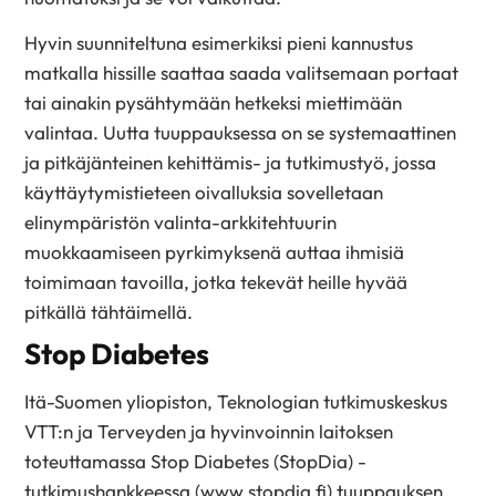
Hyvin suunniteltuna esimerkiksi pieni kannustus
matkalla hissille saattaa saada valitsemaan portaat
tai ainakin pysähtymään hetkeksi miettimään
valintaa. Uutta tuuppauksessa on se systemaattinen
ja pitkäjänteinen kehittämis- ja tutkimustyö, jossa
käyttäytymistieteen oivalluksia sovelletaan
elinympäristön valinta-arkkitehtuurin
muokkaamiseen pyrkimyksenä auttaa ihmisiä
toimimaan tavoilla, jotka tekevät heille hyvää
pitkällä tähtäimellä.
Stop Diabetes
Itä-Suomen yliopiston, Teknologian tutkimuskeskus
VTT:n ja Terveyden ja hyvinvoinnin laitoksen
toteuttamassa Stop Diabetes (StopDia) -
tutkimushankkeessa (www.stopdia.fi) tuuppauksen