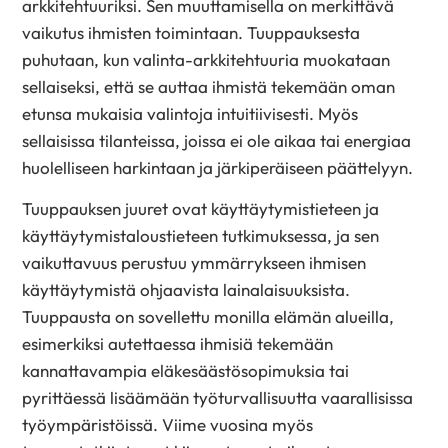
arkkitehtuuriksi. Sen muuttamisella on merkittävä
vaikutus ihmisten toimintaan. Tuuppauksesta
puhutaan, kun valinta-arkkitehtuuria muokataan
sellaiseksi, että se auttaa ihmistä tekemään oman
etunsa mukaisia valintoja intuitiivisesti. Myös
sellaisissa tilanteissa, joissa ei ole aikaa tai energiaa
huolelliseen harkintaan ja järkiperäiseen päättelyyn.
Tuuppauksen juuret ovat käyttäytymistieteen ja
käyttäytymistaloustieteen tutkimuksessa, ja sen
vaikuttavuus perustuu ymmärrykseen ihmisen
käyttäytymistä ohjaavista lainalaisuuksista.
Tuuppausta on sovellettu monilla elämän alueilla,
esimerkiksi autettaessa ihmisiä tekemään
kannattavampia eläkesäästösopimuksia tai
pyrittäessä lisäämään työturvallisuutta vaarallisissa
työympäristöissä. Viime vuosina myös