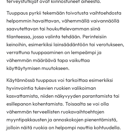
terveystutkijat ovat kiinnostuneet aiheesta.
Tuuppaus pyrkii tekemään toivotusta vaihtoehdosta
helpommin havaittavan, vähemmällä vaivannäöllä
saavutettavan tai houkuttelevamman siinä
tilanteessa, jossa valinta tehdään. Perinteisiin
keinoihin, esimerkiksi lainsäädäntöön tai verotukseen,
verrattuna tuuppaaminen on lempeämpi ja
vähemmän määräävä tapa vaikuttaa
käyttäytymisen muutokseen.
Käytännössä tuuppaus voi tarkoittaa esimerkiksi
hyvinvointia tukevien ruokien valikoiman
kasvattamista, niiden näkyvyyden parantamista tai
esillepanon kohentamista. Toisaalta se voi olla
vähemmän terveellisten ruokavaihtoehtojen
myyntipakkausten ja annoskokojen pienentämistä,
jolloin näitä ruokia on helpompi nauttia kohtuudella.