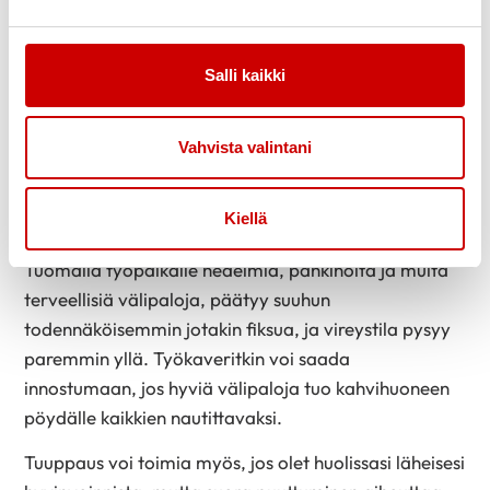
kätevästi. Liikkeelle puolestaan tulee lähdettyä
todennäköisemmin, jos liikunta on aikataulutettu
Salli kaikki
kalenteriin ja jos liikuntavälineet on jo edellisenä
päivänä laitettu esille tai treenikassi pakattu ovelle
odottamaan.
Vahvista valintani
Työpaikalla voi kotiin lähtiessä nostaa työpöydän
seisoma-asentoon, jolloin seuraavana päivänä
Kiellä
työnteko todennäköisemmin ainakin alkaa seisten.
Tuomalla työpaikalle hedelmiä, pähkinöitä ja muita
terveellisiä välipaloja, päätyy suuhun
todennäköisemmin jotakin fiksua, ja vireystila pysyy
paremmin yllä. Työkaveritkin voi saada
innostumaan, jos hyviä välipaloja tuo kahvihuoneen
pöydälle kaikkien nautittavaksi.
Tuuppaus voi toimia myös, jos olet huolissasi läheisesi