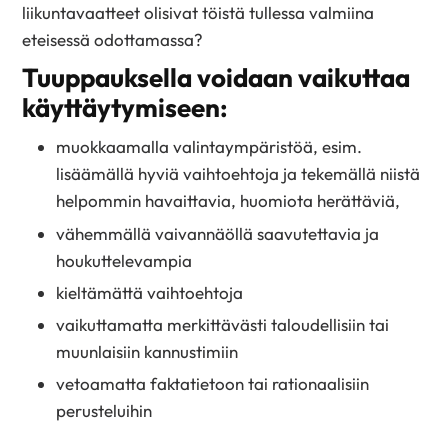
liikuntavaatteet olisivat töistä tullessa valmiina
eteisessä odottamassa?
Tuuppauksella voidaan vaikuttaa
käyttäytymiseen:
muokkaamalla valintaympäristöä, esim.
lisäämällä hyviä vaihtoehtoja ja tekemällä niistä
helpommin havaittavia, huomiota herättäviä,
vähemmällä vaivannäöllä saavutettavia ja
houkut­televampia
kieltämättä vaihtoehtoja
vaikuttamatta merkittävästi ­taloudellisiin tai
muunlaisiin ­kannustimiin
vetoamatta faktatietoon tai ­rationaalisiin
perusteluihin