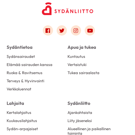
Link to facebook
Link to twitter
Link to instagram
Link to youtube
Sydäntietoa
Apua ja tukea
Sydänsairaudet
Kuntoutus
Elämää sairauden kanssa
Vertaistuki
Ruoka & Ravitsemus
Tukea sairaalasta
Terveys & Hyvinvointi
Verkkoluennot
Lahjoita
Sydänliitto
Kertalahjoitus
Ajankohtaista
Kuukausilahjoitus
Liity jäseneksi
Sydän-arpajaiset
Alueellinen ja paikallinen
toiminta