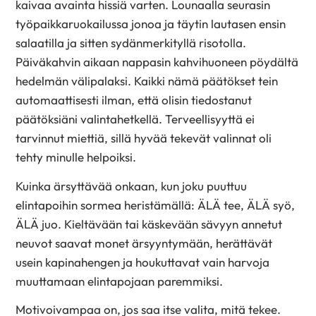
kaivaa avainta hissiä varten. Lounaalla seurasin
työpaikkaruokailussa jonoa ja täytin lautasen ensin
salaatilla ja sitten sydänmerkityllä risotolla.
Päiväkahvin aikaan nappasin kahvihuoneen pöydältä
hedelmän välipalaksi. Kaikki nämä päätökset tein
automaattisesti ilman, että olisin tiedostanut
päätöksiäni valintahetkellä. Terveellisyyttä ei
tarvinnut miettiä, sillä hyvää tekevät valinnat oli
tehty minulle helpoiksi.
Kuinka ärsyttävää onkaan, kun joku puuttuu
elintapoihin sormea heristämällä: ÄLÄ tee, ÄLÄ syö,
ÄLÄ juo. Kieltävään tai käskevään sävyyn annetut
neuvot saavat monet ärsyyntymään, herättävät
usein kapinahengen ja houkuttavat vain harvoja
muuttamaan elintapojaan paremmiksi.
Motivoivampaa on, jos saa itse valita, mitä tekee.