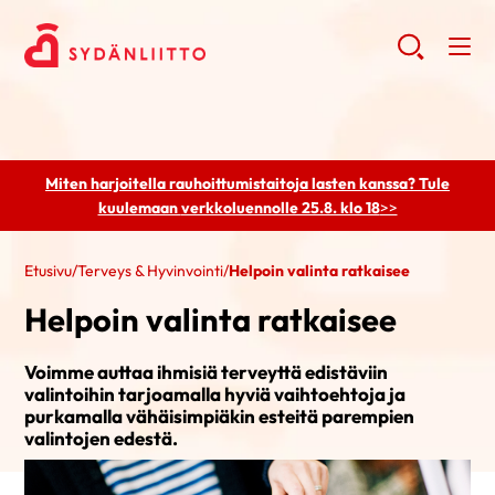
Miten harjoitella rauhoittumistaitoja lasten kanssa? Tule
kuulemaan
verkkoluennolle 25.8. klo 18
>>
Etusivu
/
Terveys & Hyvinvointi
/
Helpoin valinta ratkaisee
Helpoin valinta ratkaisee
Voimme auttaa ihmisiä terveyttä edistäviin
valintoihin tarjoamalla hyviä vaihtoehtoja ja
purkamalla vähäisimpiäkin esteitä parempien
valintojen edestä.