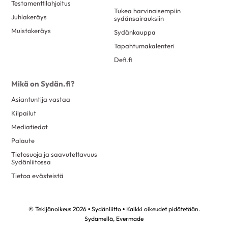
Testamenttilahjoitus
Tukea harvinaisempiin
Juhlakeräys
sydänsairauksiin
Muistokeräys
Sydänkauppa
Tapahtumakalenteri
Defi.fi
Mikä on Sydän.fi?
Asiantuntija vastaa
Kilpailut
Mediatiedot
Palaute
Tietosuoja ja saavutettavuus
Sydänliitossa
Tietoa evästeistä
© Tekijänoikeus 2026 • Sydänliitto • Kaikki oikeudet pidätetään.
Sydämellä,
Evermade