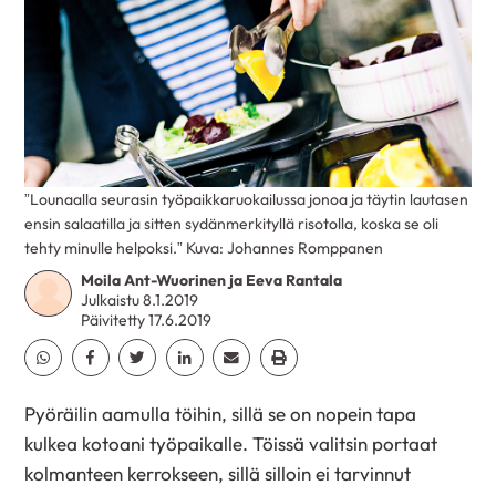
”Lounaalla seurasin työpaikkaruokailussa jonoa ja täytin lautasen
ensin salaatilla ja sitten sydänmerkityllä risotolla, koska se oli
tehty­ minulle helpoksi.” Kuva: Johannes Romppanen
Moila Ant-Wuorinen ja Eeva Rantala
Julkaistu 8.1.2019
Päivitetty 17.6.2019
Jaa Whatsapp
Jaa Facebook
Jaa Twitter
Jaa Linkedin
Jaa Email
Jaa Print
Pyöräilin aamulla töihin, sillä se on nopein tapa
kulkea kotoani työpaikalle. Töissä valitsin portaat
kolmanteen kerrokseen, sillä silloin ei tarvinnut