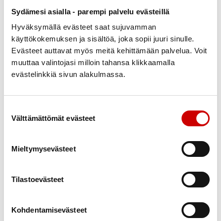
StopDia-hankkeesta
.
Sydämesi asialla - parempi palvelu evästeillä
Tuupataan yhdessä toisiamme
Hyväksymällä evästeet saat sujuvamman
käyttökokemuksen ja sisältöä, joka sopii juuri sinulle.
Jokainen voi olla valinta-arkkitehti ja tuupata niin
Evästeet auttavat myös meitä kehittämään palvelua. Voit
itseään kuin läheisiään kohti parempia tottumuksia.
muuttaa valintojasi milloin tahansa klikkaamalla
evästelinkkiä sivun alakulmassa.
Astiat, aterimet ja annoskauhat voi vaihtaa
pienempiin, jolloin annoskoko ja nautitun ruoan
määrä kohtuullistuvat huomaamatta. Kasviksia ja
Suostumuksen valinta
hedelmiä voi asetella syöntivalmiina kauniisti tarjolle
Välttämättömät evästeet
paikkoihin, joissa aikaa vietetään, jolloin niitä tulee
nautittua enemmän. Vähemmän terveelliset herkut
Mieltymysevästeet
sitä vastoin kannattaa siivota pois näkyviltä
houkuttelemasta.
Tilastoevästeet
Ruokasisustus vaikuttaa myös lasten valintoihin.
Vihreitä arvoja voi edistää miettimällä, miten lajittelu
Kohdentamisevästeet
muistuisi mieleen ja hoituisi mahdollisimman