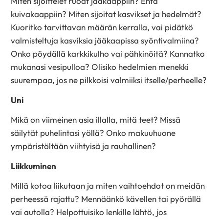
Miten sijoittelet ruoat jääkaappiin? Entä
kuivakaappiin? Miten sijoitat ­kasvikset ja hedelmät?
Kuoritko tarvittavan määrän kerralla, vai pidätkö
valmisteltuja kasviksia jääkaapissa syöntivalmiina?
Onko pöydällä karkkikulho vai pähkinöitä? Kannatko
mukanasi vesipulloa? Olisiko hedelmien menekki
suurempaa, jos ne pilkkoisi valmiiksi itselle/perheelle?
Uni
Mikä on viimeinen asia illalla, mitä teet? Missä
säilytät puhelintasi yöllä? Onko makuuhuone
ympäristöltään viihtyisä ja rauhallinen?
Liikkuminen
Millä kotoa liikutaan ja miten vaihtoehdot on meidän
perheessä rajattu? Mennäänkö kävellen tai pyörällä
vai autolla? Helpottuisiko lenkille lähtö, jos