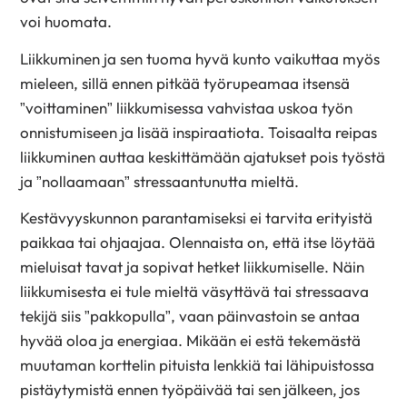
voi huomata.
Liikkuminen ja sen tuoma hyvä kunto vaikuttaa myös
mieleen, sillä ennen pitkää työrupeamaa itsensä
”voittaminen” liikkumisessa vahvistaa uskoa työn
onnistumiseen ja lisää inspiraatiota. Toisaalta reipas
liikkuminen auttaa keskittämään ajatukset pois työstä
ja ”nollaamaan” stressaantunutta mieltä.
Kestävyyskunnon parantamiseksi ei tarvita erityistä
paikkaa tai ohjaajaa. Olennaista on, että itse löytää
mieluisat tavat ja sopivat hetket liikkumiselle. Näin
liikkumisesta ei tule mieltä väsyttävä tai stressaava
tekijä siis ”pakkopulla”, vaan päinvastoin se antaa
hyvää oloa ja energiaa. Mikään ei estä tekemästä
muutaman korttelin pituista lenkkiä tai lähipuistossa
pistäytymistä ennen työpäivää tai sen jälkeen, jos