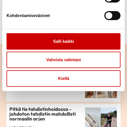
Taustamateriaalina on osittain käytetty
terveyspsykologi ja tutkija Kaisa Kasevan
Kohdentamisevästeet
kirjallisuuskatsausta aiheesta.
Salli kaikki
Lue seuraavaksi
Vahvista valintani
Istuminen kuormittaa myös
sydäntä – näin työpäivään saa
Kiellä
lisää liikettä
LUE ARTIKKELI
Pitkä tie tahdistinhoidossa –
johdoton tahdistin mahdollisti
normaalin arjen