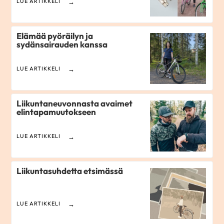
LUE ARTIKKELI
Elämää pyöräilyn ja
sydänsairauden kanssa
LUE ARTIKKELI
Liikuntaneuvonnasta avaimet
elintapamuutokseen
LUE ARTIKKELI
Liikuntasuhdetta etsimässä
LUE ARTIKKELI