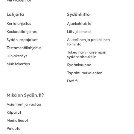
Lahjoita
Sydänliitto
Kertalahjoitus
Ajankohtaista
Kuukausilahjoitus
Liity jäseneksi
Sydän-arpajaiset
Alueellinen ja paikallinen
toiminta
Testamenttilahjoitus
Tukea harvinaisempiin
Juhlakeräys
sydänsairauksiin
Muistokeräys
Sydänkauppa
Tapahtumakalenteri
Defi.fi
Mikä on Sydän.fi?
Asiantuntija vastaa
Kilpailut
Mediatiedot
Palaute