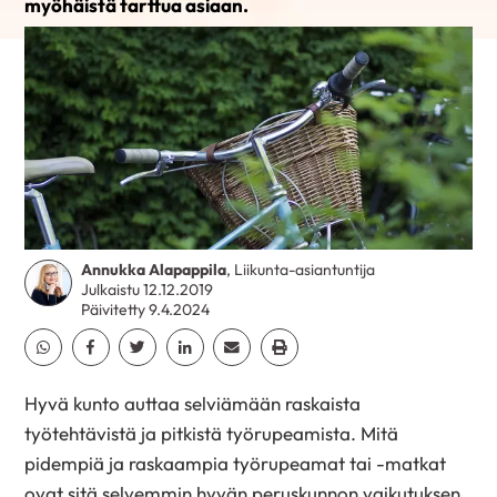
myöhäistä tarttua asiaan.
Annukka Alapappila
, Liikunta-asiantuntija
Julkaistu 12.12.2019
Päivitetty 9.4.2024
Jaa Whatsapp
Jaa Facebook
Jaa Twitter
Jaa Linkedin
Jaa Email
Jaa Print
Hyvä kunto auttaa selviämään raskaista
työtehtävistä ja pitkistä työrupeamista. Mitä
pidempiä ja raskaampia työrupeamat tai -matkat
ovat sitä selvemmin hyvän peruskunnon vaikutuksen