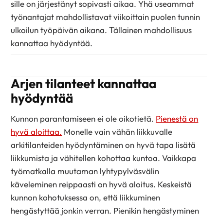
sille on järjestänyt sopivasti aikaa. Yhä useammat
työnantajat mahdollistavat viikoittain puolen tunnin
ulkoilun työpäivän aikana. Tällainen mahdollisuus
kannattaa hyödyntää.
Arjen tilanteet kannattaa
hyödyntää
Kunnon parantamiseen ei ole oikotietä.
Pienestä on
hyvä aloittaa.
Monelle vain vähän liikkuvalle
arkitilanteiden hyödyntäminen on hyvä tapa lisätä
liikkumista ja vähitellen kohottaa kuntoa. Vaikkapa
työmatkalla muutaman lyhtypylväsvälin
käveleminen reippaasti on hyvä aloitus. Keskeistä
kunnon kohotuksessa on, että liikkuminen
hengästyttää jonkin verran. Pienikin hengästyminen