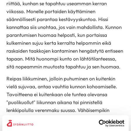
riittää, kunhan se tapahtuu useamman kerran
viikossa. Monelle portaiden käyttäminen
säännöllisesti parantaa kestävyyskuntoa. Hissi
kannattaa siis unohtaa, jos vain mahdollista. Kunnon
parantumisen huomaa helposti, kun portaissa
kulkeminen sujuu kerta kerralta helpommin eikä
raskaiden taakkojen kantaminen hengästytä entiseen
tapaan. Mitä huonompi kunto on lähtötilanteessa,
sitä nopeammin muutosta tapahtuu ja sen huomaa.
Reipas liikkuminen, jolloin puhuminen on kuitenkin
vielä sujuvaa, antaa vauhtia kunnon kohoamiselle.
Tavoitteena ei kuitenkaan ole tuntea olevansa
”puolikuollut” liikunnan aikana tai pinnistellä
lenkkipolulla verenmaku suussa. Vähäisempikin
riittää. Myös arjen liikkumisessa voi lisätä vauhtia.
Reipas lenkki ystävän tai koiran kanssa