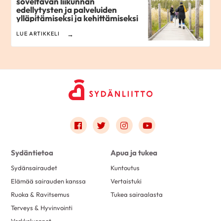
soveltavan liikunnan
edellytysten ja palveluiden
ylläpitämiseksi ja kehittämiseksi
LUE ARTIKKELI
Link to facebook
Link to twitter
Link to instagram
Link to youtube
Sydäntietoa
Apua ja tukea
Sydänsairaudet
Kuntoutus
Elämää sairauden kanssa
Vertaistuki
Ruoka & Ravitsemus
Tukea sairaalasta
Terveys & Hyvinvointi
Verkkoluennot