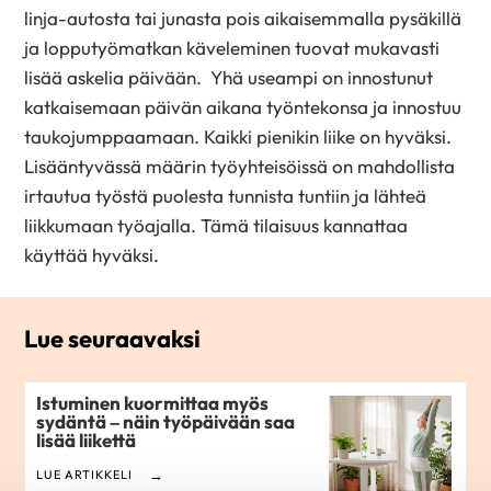
linja-autosta tai junasta pois aikaisemmalla pysäkillä
ja lopputyömatkan käveleminen tuovat mukavasti
lisää askelia päivään. Yhä useampi on innostunut
katkaisemaan päivän aikana työntekonsa ja innostuu
taukojumppaamaan. Kaikki pienikin liike on hyväksi.
Lisääntyvässä määrin työyhteisöissä on mahdollista
irtautua työstä puolesta tunnista tuntiin ja lähteä
liikkumaan työajalla. Tämä tilaisuus kannattaa
käyttää hyväksi.
Lue seuraavaksi
Istuminen kuormittaa myös
sydäntä – näin työpäivään saa
lisää liikettä
LUE ARTIKKELI