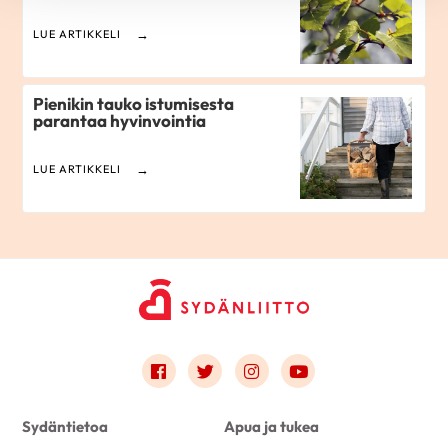
LUE ARTIKKELI
Pienikin tauko istumisesta
parantaa hyvinvointia
LUE ARTIKKELI
Link to facebook
Link to twitter
Link to instagram
Link to youtube
Sydäntietoa
Apua ja tukea