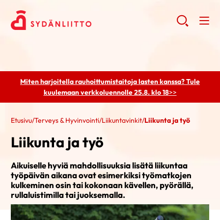
Miten harjoitella rauhoittumistaitoja lasten kanssa? Tule
kuulemaan
verkkoluennolle 25.8. klo 18
>>
Etusivu
/
Terveys & Hyvinvointi
/
Liikuntavinkit
/
Liikunta ja työ
Liikunta ja työ
Aikuiselle hyviä mahdollisuuksia lisätä liikuntaa
työpäivän aikana ovat esimerkiksi työmatkojen
kulkeminen osin tai kokonaan kävellen, pyörällä,
rullaluistimilla tai juoksemalla.