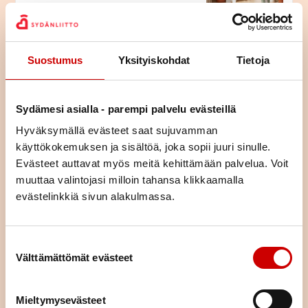
Pitkä tie tahdistinhoidossa –
johdoton tahdistin mahdollisti
normaalin arjen
Suostumus
Yksityiskohdat
Tietoja
LUE ARTIKKELI
Sydämesi asialla - parempi palvelu evästeillä
Istu vähemmän – voi paremmin
Hyväksymällä evästeet saat sujuvamman
käyttökokemuksen ja sisältöä, joka sopii juuri sinulle.
Evästeet auttavat myös meitä kehittämään palvelua. Voit
LUE ARTIKKELI
muuttaa valintojasi milloin tahansa klikkaamalla
evästelinkkiä sivun alakulmassa.
Virkeyttä, kuntoa ja
hyvinvointia uima-altaasta
Suostumuksen valinta
Välttämättömät evästeet
LUE ARTIKKELI
Mieltymysevästeet