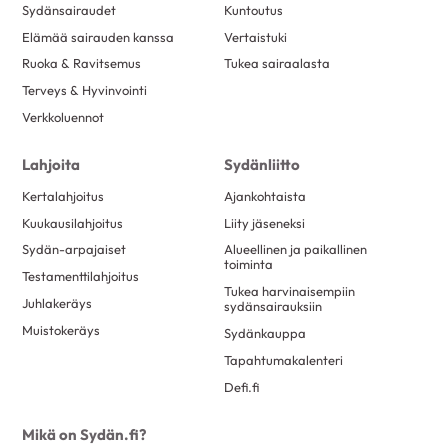
Sydänsairaudet
Kuntoutus
Elämää sairauden kanssa
Vertaistuki
Ruoka & Ravitsemus
Tukea sairaalasta
Terveys & Hyvinvointi
Verkkoluennot
Lahjoita
Sydänliitto
Kertalahjoitus
Ajankohtaista
Kuukausilahjoitus
Liity jäseneksi
Sydän-arpajaiset
Alueellinen ja paikallinen
toiminta
Testamenttilahjoitus
Tukea harvinaisempiin
Juhlakeräys
sydänsairauksiin
Muistokeräys
Sydänkauppa
Tapahtumakalenteri
Defi.fi
Mikä on Sydän.fi?