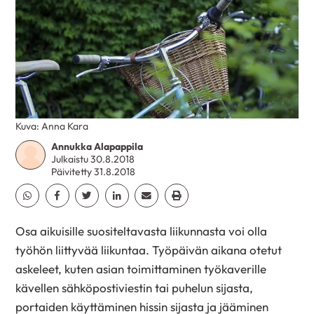
Kuva: Anna Kara
Annukka Alapappila
Julkaistu 30.8.2018
Päivitetty 31.8.2018
Jaa Whatsapp
Jaa Facebook
Jaa Twitter
Jaa Linkedin
Jaa Email
Jaa Print
Osa aikuisille suositeltavasta liikunnasta voi olla
työhön liittyvää liikuntaa. Työpäivän aikana otetut
askeleet, kuten asian toimittaminen työkaverille
kävellen sähköpostiviestin tai puhelun sijasta,
portaiden käyttäminen hissin sijasta ja jääminen