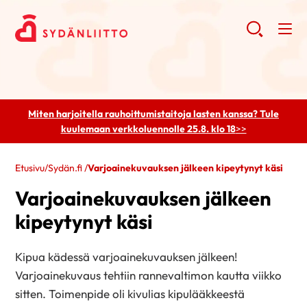
Miten harjoitella rauhoittumistaitoja lasten kanssa? Tule
kuulemaan
verkkoluennolle 25.8. klo 18
>>
Etusivu
/
Sydän.fi
/
Varjoainekuvauksen jälkeen kipeytynyt käsi
Varjoainekuvauksen jälkeen
kipeytynyt käsi
Kipua kädessä varjoainekuvauksen jälkeen!
Varjoainekuvaus tehtiin rannevaltimon kautta viikko
sitten. Toimenpide oli kivulias kipulääkkeestä