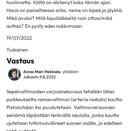
huolimatta. Kättä on särkenyt koko tämän ajan.
Hauis on paineltaessa arka, ranne on kipeä ja jäykkä.
Mikä avuksi? Mitä kipulääkkeitä voin ottaa/mikä
auttaa? En pysty edes nukkumaan.
19/07/2022
Tuskainen
Vastaus
Anna-Mari Hekkala
, ylilääkäri
Julkaistu 9.8.2022
Sepelvaltimoiden varjoainekuvaus tehdään lähes
poikkeuksetta rannevaltimon (arteria radialis) kautta.
Pistokohdan iho puudutetaan. Valtimoverisuonen
seinämä läpäistään terävällä neulalla, jonka kautta
ujutetaan tutkimusvälineet suonen sisälle, ja edelleen
kohti sydäntä.