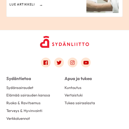
LUE ARTIKKELI
Link to facebook
Link to twitter
Link to instagram
Link to youtube
Sydäntietoa
Apua ja tukea
Sydänsairaudet
Kuntoutus
Elämää sairauden kanssa
Vertaistuki
Ruoka & Ravitsemus
Tukea sairaalasta
Terveys & Hyvinvointi
Verkkoluennot