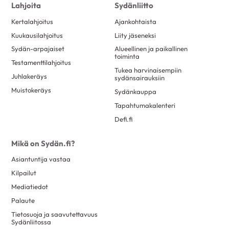
Lahjoita
Sydänliitto
Kertalahjoitus
Ajankohtaista
Kuukausilahjoitus
Liity jäseneksi
Sydän-arpajaiset
Alueellinen ja paikallinen
toiminta
Testamenttilahjoitus
Tukea harvinaisempiin
Juhlakeräys
sydänsairauksiin
Muistokeräys
Sydänkauppa
Tapahtumakalenteri
Defi.fi
Mikä on Sydän.fi?
Asiantuntija vastaa
Kilpailut
Mediatiedot
Palaute
Tietosuoja ja saavutettavuus
Sydänliitossa