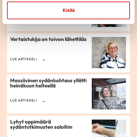
tässä
Kiellä
LUE ARTIKKELI
Vertaistukija on toivon lähettiläs
LUE ARTIKKELI
Massiivinen sydänkohtaus yllätti
heinäkuun helteellä
LUE ARTIKKELI
Lyhyt oppimäärä
sydäntutkimusten saloihin