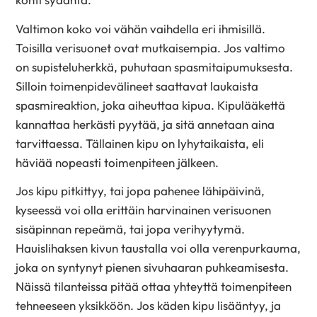
Valtimon koko voi vähän vaihdella eri ihmisillä.
Toisilla verisuonet ovat mutkaisempia. Jos valtimo
on supisteluherkkä, puhutaan spasmitaipumuksesta.
Silloin toimenpidevälineet saattavat laukaista
spasmireaktion, joka aiheuttaa kipua. Kipulääkettä
kannattaa herkästi pyytää, ja sitä annetaan aina
tarvittaessa. Tällainen kipu on lyhytaikaista, eli
häviää nopeasti toimenpiteen jälkeen.
Jos kipu pitkittyy, tai jopa pahenee lähipäivinä,
kyseessä voi olla erittäin harvinainen verisuonen
sisäpinnan repeämä, tai jopa verihyytymä.
Hauislihaksen kivun taustalla voi olla verenpurkauma,
joka on syntynyt pienen sivuhaaran puhkeamisesta.
Näissä tilanteissa pitää ottaa yhteyttä toimenpiteen
tehneeseen yksikköön. Jos käden kipu lisääntyy, ja