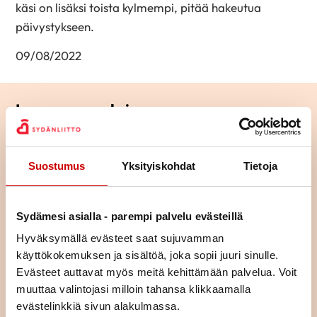
käsi on lisäksi toista kylmempi, pitää hakeutua
päivystykseen.
09/08/2022
Lue seuraavaksi
Pitkä tie tahdistinhoidossa –
johdoton tahdistin mahdollisti
Suostumus
Yksityiskohdat
Tietoja
normaalin arjen
LUE ARTIKKELI
Sydämesi asialla - parempi palvelu evästeillä
Hyväksymällä evästeet saat sujuvamman
Istuminen kuormittaa myös
käyttökokemuksen ja sisältöä, joka sopii juuri sinulle.
sydäntä – näin työpäivään saa
lisää liikettä
Evästeet auttavat myös meitä kehittämään palvelua. Voit
muuttaa valintojasi milloin tahansa klikkaamalla
LUE ARTIKKELI
evästelinkkiä sivun alakulmassa.