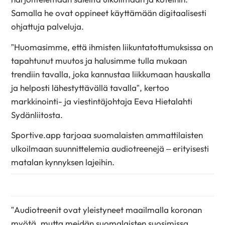
Samalla he ovat oppineet käyttämään digitaalisesti
ohjattuja palveluja.
”Huomasimme, että ihmisten liikuntatottumuksissa on
tapahtunut muutos ja halusimme tulla mukaan
trendiin tavalla, joka kannustaa liikkumaan hauskalla
ja helposti lähestyttävällä tavalla”, kertoo
markkinointi- ja viestintäjohtaja Eeva Hietalahti
Sydänliitosta.
Sportive.app tarjoaa suomalaisten ammattilaisten
ulkoilmaan suunnittelemia audiotreenejä – erityisesti
matalan kynnyksen lajeihin.
”Audiotreenit ovat yleistyneet maailmalla koronan
myötä, mutta meidän suomalaisten suosimissa