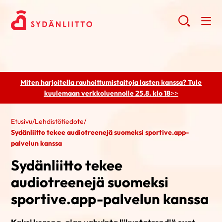
Miten harjoitella rauhoittumistaitoja lasten kanssa? Tule
kuulemaan
verkkoluennolle 25.8. klo 18
>>
Etusivu
/
Lehdistötiedote
/
Sydänliitto tekee audiotreenejä suomeksi sportive.app-
palvelun kanssa
Sydänliitto tekee
audiotreenejä suomeksi
sportive.app-palvelun kanssa