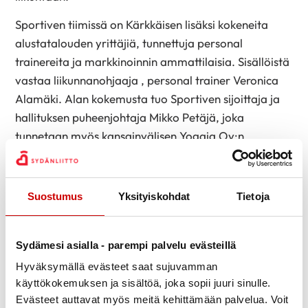
Sportiven tiimissä on Kärkkäisen lisäksi kokeneita
alustatalouden yrittäjiä, tunnettuja personal
trainereita ja markkinoinnin ammattilaisia. Sisällöistä
vastaa liikunnanohjaaja , personal trainer Veronica
Alamäki. Alan kokemusta tuo Sportiven sijoittaja ja
hallituksen puheenjohtaja Mikko Petäjä, joka
tunnetaan myös kansainvälisen Yogaia Oy:n
perustajana. ”Meillä on vahva usko siihen, että
palvelu tullaan levittämään myös maailmalle, mikä
onkin ihailtavasti ollut tiimin selkeä tavoite
Suostumus
Yksityiskohdat
Tietoja
ensimetreiltä alkaen”, arvioi Petäjä.
Sportiven audiotreenit löytyvät sponsorirahoitteisena
Sydämesi asialla - parempi palvelu evästeillä
ilmaispalveluna osoitteessa
sportive.app
Hyväksymällä evästeet saat sujuvamman
käyttökokemuksen ja sisältöä, joka sopii juuri sinulle.
TUTUSTU PALVELUUN
Evästeet auttavat myös meitä kehittämään palvelua. Voit