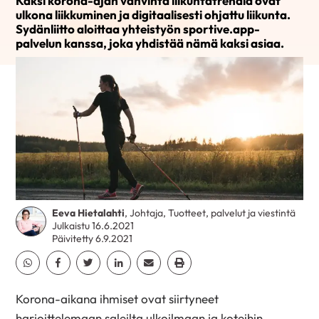
Kaksi korona-ajan vahvinta liikuntatrendiä ovat
ulkona liikkuminen ja digitaalisesti ohjattu liikunta.
Sydänliitto aloittaa yhteistyön sportive.app-
palvelun kanssa, joka yhdistää nämä kaksi asiaa.
Eeva Hietalahti
, Johtaja, Tuotteet, palvelut ja viestintä
Julkaistu 16.6.2021
Päivitetty 6.9.2021
Jaa Whatsapp
Jaa Facebook
Jaa Twitter
Jaa Linkedin
Jaa Email
Jaa Print
Korona-aikana ihmiset ovat siirtyneet
harjoittelemaan saleilta ulkoilmaan ja koteihin.