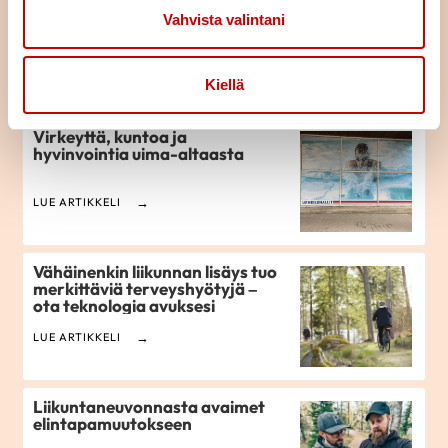
Pitkä tie tahdistinhoidossa –
johdoton tahdistin mahdollisti
Vahvista valintani
normaalin arjen
LUE ARTIKKELI
Kiellä
Virkeyttä, kuntoa ja
hyvinvointia uima-altaasta
LUE ARTIKKELI
Vähäinenkin liikunnan lisäys tuo
merkittäviä terveyshyötyjä –
ota teknologia avuksesi
LUE ARTIKKELI
Liikuntaneuvonnasta avaimet
elintapamuutokseen