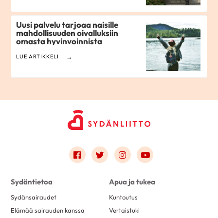
Uusi palvelu tarjoaa naisille
mahdollisuuden oivalluksiin
omasta hyvinvoinnista
LUE ARTIKKELI
Link to facebook
Link to twitter
Link to instagram
Link to youtube
Sydäntietoa
Apua ja tukea
Sydänsairaudet
Kuntoutus
Elämää sairauden kanssa
Vertaistuki