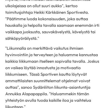
ulkolajeissa on ollut suuri aukko”, kertoo
toimitusjohtaja Heikki Kärkkäinen Sportivesta.
”Päätimme luoda kokonaisuuden, joka auttaa
hauskalla ja helpolla tavalla saamaan enemmän irti
vaikkapa juoksusta, sauvakävelystä, kävelystä tai
sähköpyöräilystä.”
”Liikunnalla on merkittävä vaikutus ihmisen
hyvinvointiin ja terveyteen ja haluamme kannustaa
kaikkia liikkumaan itselleen sopivalla tavalla. Joskus
on vaikea löytää innostusta ja motivaatio
liikkumiseen. Tässä Sportiven kautta löytyvät
ammattilaisten suunnittelemat ohjelmat voivat
auttaa”, sanoo Sydänliiton liikunta-asiantuntija
Annukka Alapapappila. ”Haluammekin tämän
yhteistyön avulla tuoda kaikille iloa ja vaihtelua
liikuntaan.”