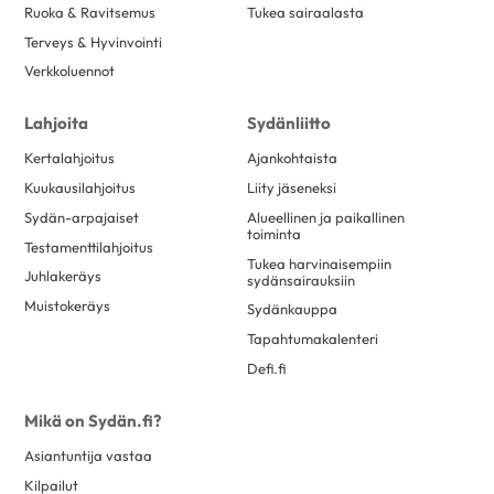
Ruoka & Ravitsemus
Tukea sairaalasta
Terveys & Hyvinvointi
Verkkoluennot
Lahjoita
Sydänliitto
Kertalahjoitus
Ajankohtaista
Kuukausilahjoitus
Liity jäseneksi
Sydän-arpajaiset
Alueellinen ja paikallinen
toiminta
Testamenttilahjoitus
Tukea harvinaisempiin
Juhlakeräys
sydänsairauksiin
Muistokeräys
Sydänkauppa
Tapahtumakalenteri
Defi.fi
Mikä on Sydän.fi?
Asiantuntija vastaa
Kilpailut