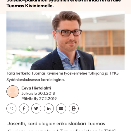
Tuomas Kiviniemelle.
Tällä hetkellä Tuomas Kiviniemi työskentelee tutkijana ja TYKS
Sydänkeskuksessa kardiologina.
Eeva Hietalahti
Julkaistu 30.1.2018
Päivitetty 27.2.2019
Jaa Whatsapp
Jaa Facebook
Jaa Twitter
Jaa Linkedin
Jaa Email
Jaa Print
Dosentti, kardiologian erikoislääkäri Tuomas