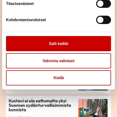
lisää liikettä
Tilastoevästeet
LUE ARTIKKELI
Kohdentamisevästeet
Kun sydänsairaudesta tuli
identiteetti – miten Jouni löysi
tiensä takaisin elämään
Salli kaikki
LUE ARTIKKELI
Vahvista valintani
Eteisvärinä tutuksi
Kiellä
LUE ARTIKKELI
Kustavi ei ole sattumalta yksi
Suomen sydänturvallisimmista
kunnista