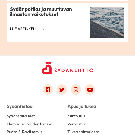
Sydänpotilas ja muuttuvan
ilmaston vaikutukset
LUE ARTIKKELI
Link to facebook
Link to twitter
Link to instagram
Link to youtube
Sydäntietoa
Apua ja tukea
Sydänsairaudet
Kuntoutus
Elämää sairauden kanssa
Vertaistuki
Ruoka & Ravitsemus
Tukea sairaalasta