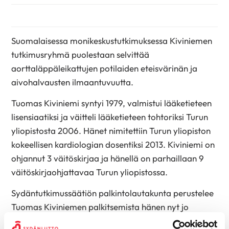
Suomalaisessa monikeskustutkimuksessa Kiviniemen
tutkimusryhmä puolestaan selvittää
aorttaläppäleikattujen potilaiden eteisvärinän ja
aivohalvausten ilmaantuvuutta.
Tuomas Kiviniemi syntyi 1979, valmistui lääketieteen
lisensiaatiksi ja väitteli lääketieteen tohtoriksi Turun
yliopistosta 2006. Hänet nimitettiin Turun yliopiston
kokeellisen kardiologian dosentiksi 2013. Kiviniemi on
ohjannut 3 väitöskirjaa ja hänellä on parhaillaan 9
väitöskirjaohjattavaa Turun yliopistossa.
Sydäntutkimussäätiön palkintolautakunta perustelee
Tuomas Kiviniemen palkitsemista hänen nyt jo
vaikuttavilla tutkimusansioillaan. Kiviniemi on myös