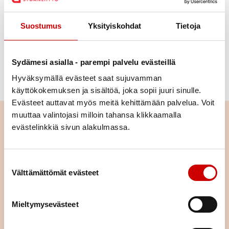
pidetty opettaja ja nuorten tutkijoiden joukossa
arvostettu tutkimusryhmän johtaja.
Suostumus
Yksityiskohdat
Tietoja
Professori Pauli Soisalon muistorahaston 12 000
euron tunnustuspalkinto myönnetään lupaavalle
Sydämesi asialla - parempi palvelu evästeillä
nuorelle, alle 40-vuotiaalle sydän- ja
Hyväksymällä evästeet saat sujuvamman
verisuonisairauksien tutkijalle.
käyttökokemuksen ja sisältöä, joka sopii juuri sinulle.
Evästeet auttavat myös meitä kehittämään palvelua. Voit
muuttaa valintojasi milloin tahansa klikkaamalla
Lue seuraavaksi
evästelinkkiä sivun alakulmassa.
Pitkä tie tahdistinhoidossa –
johdoton tahdistin mahdollisti
Suostumuksen valinta
normaalin arjen
Välttämättömät evästeet
LUE ARTIKKELI
Mieltymysevästeet
Istuminen kuormittaa myös
sydäntä – näin työpäivään saa