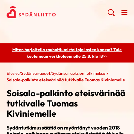
Miten harjoitella rauhoittumistaitoja lasten kanssa? Tule
kuulemaan
verkkoluennolle 25.8. klo 18
>>
Etusivu
/
Sydänsairaudet
/
Sydänsairauksien tutkimukset
/
Soisalo-palkinto eteisvärinää tutkivalle Tuomas Kiviniemelle
Soisalo-palkinto eteisvärinää
tutkivalle Tuomas
Kiviniemelle
Sydäntutkimussäätiö on myöntänyt vuoden 2018
Soisalo-palkinnon sydämen eteisvärinää tutkivalle