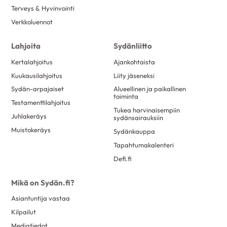
Terveys & Hyvinvointi
Verkkoluennot
Lahjoita
Sydänliitto
Kertalahjoitus
Ajankohtaista
Kuukausilahjoitus
Liity jäseneksi
Sydän-arpajaiset
Alueellinen ja paikallinen
toiminta
Testamenttilahjoitus
Tukea harvinaisempiin
Juhlakeräys
sydänsairauksiin
Muistokeräys
Sydänkauppa
Tapahtumakalenteri
Defi.fi
Mikä on Sydän.fi?
Asiantuntija vastaa
Kilpailut
Mediatiedot