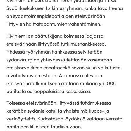
Kiviniemi on perustanut Turun yliopistoon ja TYKS
Sydänkeskukseen tutkimusryhmän, jonka tavoitteena
on sydäntoimenpidepotilaiden eteisvärinään
liittyvien haittatapahtumien vähentäminen.
Kiviniemi on päätutkijana kolmessa laajassa
eteisvärinään liittyvässä tutkimushankkeessa.
Yhdessä työryhmän hankkeessa selvitetään
sydänkirurgian yhteydessä tehtävän vasemman
eteiskorvakkeen ennaltaehkäisevän sulun vaikutusta
aivohalvausten estoon. Alkamassa olevaan
eteisvärinätutkimukseen otetaan mukaan yli 1000
potilasta eurooppalaisissa keskuksissa.
Toisessa eteisvärinään liittyvässä tutkimuksessa
kerätään sydänleikatuilta yhdistelmä kudos- ja
verinäytteitä. Kudostason löydöksiä voidaan verrata
potilaiden kliiniseen taudinkuvaan.