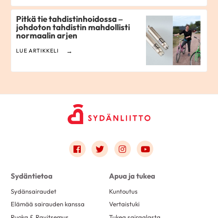
Pitkä tie tahdistinhoidossa –
johdoton tahdistin mahdollisti
normaalin arjen
LUE ARTIKKELI
Link to facebook
Link to twitter
Link to instagram
Link to youtube
Sydäntietoa
Apua ja tukea
Sydänsairaudet
Kuntoutus
Elämää sairauden kanssa
Vertaistuki
Ruoka & Ravitsemus
Tukea sairaalasta