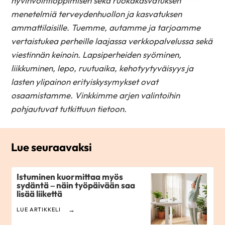
hyvinvointioppimisen sekä ruokakasvatuksen
menetelmiä terveydenhuollon ja kasvatuksen
ammattilaisille. Tuemme, autamme ja tarjoamme
vertaistukea perheille laajassa verkkopalvelussa sekä
viestinnän keinoin. Lapsiperheiden syöminen,
liikkuminen, lepo, ruutuaika, kehotyytyväisyys ja
lasten ylipainon erityiskysymykset ovat
osaamistamme. Vinkkimme arjen valintoihin
pohjautuvat tutkittuun tietoon.
Lue seuraavaksi
Istuminen kuormittaa myös
sydäntä – näin työpäivään saa
lisää liikettä
LUE ARTIKKELI