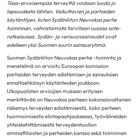
Tasa-arvoisempaa terveyttä voidaan luoda jo
lapsuudesta lähtien. Vaikuttavien ja parhaiden
käytäntöjen, kuten Sydänliiton Neuvokas perhe
toiminnan, vahvistamista tarvitaan uusissa sote-
ratkaisuissa. Sydän- ja verisuonisairaudet ovat
edelleen yksi Suomen suurin sairausryhmä.
Suomen Sydänliiton Neuvokas perhe -toiminta ja
menetelmä on arvioitu Euroopan komission
parhaiden terveyden edistämisen ja sairauksien
ennaltaehkäisyn käytänteiden joukkoon.
Ulkopuolisten arvioijien mukaan erityisen
merkittävää on Neuvokas perheen kokonaisvaltainen
näkemys terveyden edistämisestä, koko perheen
huomioimisesta elintapaohjauksessa, työvälineiden
yhteiskehittämisestä terveydenhuollon
ammattilaisten ja perheiden kanssa sekä toiminnan