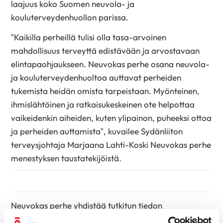
laajuus koko Suomen neuvola- ja
kouluterveydenhuollon parissa.
”Kaikilla perheillä tulisi olla tasa-arvoinen
mahdollisuus terveyttä edistävään ja arvostavaan
elintapaohjaukseen. Neuvokas perhe osana neuvola-
ja kouluterveydenhuoltoa auttavat perheiden
tukemista heidän omista tarpeistaan. Myönteinen,
ihmislähtöinen ja ratkaisukeskeinen ote helpottaa
vaikeidenkin aiheiden, kuten ylipainon, puheeksi ottoa
ja perheiden auttamista”, kuvailee Sydänliiton
terveysjohtaja Marjaana Lahti-Koski Neuvokas perhe
menestyksen taustatekijöistä.
Neuvokas perhe yhdistää tutkitun tiedon
myönteiseen ja ihmisten arkeen sopiviin ratkaisuihin