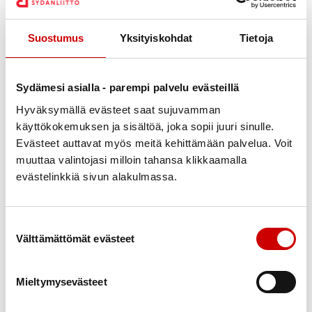
hyödyntäen perinteisen terveysvalistuksen sijaan
ratkaisu- ja voimavarakeskeistä lähestymistä sekä
Suostumus
Yksityiskohdat
Tietoja
psykologisia ja sosiaalisia tekijöitä. Ammattilaisten
työvälineiden lisäksi tärkeässä roolissa on perheille
tuen tarjoaminen verkkopalvelun ja viestinnän avulla.
Sydämesi asialla - parempi palvelu evästeillä
Pitkäjänteinen kehittämistyö vienyt Neuvokas perhe -
Hyväksymällä evästeet saat sujuvamman
toiminnan osaksi kansallisiakin suosituksia hyvistä
käyttökokemuksen ja sisältöä, joka sopii juuri sinulle.
Evästeet auttavat myös meitä kehittämään palvelua. Voit
terveydenhuollon käytänteistä.
muuttaa valintojasi milloin tahansa klikkaamalla
”Neuvokas perhe on Suomessa arvioitu vaikuttavaksi
evästelinkkiä sivun alakulmassa.
menetelmäksi osana Terveydenhuollon
palveluvalikoimaneuvoston (PALKO)
Suostumuksen valinta
elintapaohjauksen ja omahoidon tuen suosituksia
Välttämättömät evästeet
syksyllä 2020 ja se oli myös hallituksen
kärkihankkeena levitettävä hyvä käytäntö 2016-
Mieltymysevästeet
2018. Upeaa, että nyt Euroopan unioninkin tasolla on
tunnustettu se vaikuttavaksi käytännöksi lasten ja