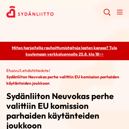
Miten harjoitella rauhoittumistaitoja lasten kanssa? Tule
kuulemaan
verkkoluennolle 25.8. klo 18
>>
Etusivu
/
Lehdistötiedote
/
Sydänliiton Neuvokas perhe valittiin EU komission parhaiden
käytänteiden joukkoon
Sydänliiton Neuvokas perhe
valittiin EU komission
parhaiden käytänteiden
joukkoon