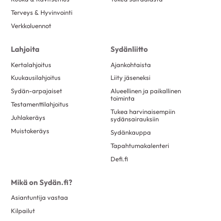
Terveys & Hyvinvointi
Verkkoluennot
Lahjoita
Sydänliitto
Kertalahjoitus
Ajankohtaista
Kuukausilahjoitus
Liity jäseneksi
Sydän-arpajaiset
Alueellinen ja paikallinen
toiminta
Testamenttilahjoitus
Tukea harvinaisempiin
Juhlakeräys
sydänsairauksiin
Muistokeräys
Sydänkauppa
Tapahtumakalenteri
Defi.fi
Mikä on Sydän.fi?
Asiantuntija vastaa
Kilpailut