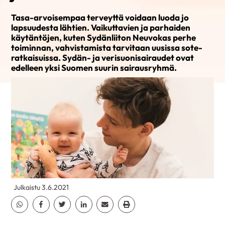
Tasa-arvoisempaa terveyttä voidaan luoda jo
lapsuudesta lähtien. Vaikuttavien ja parhaiden
käytäntöjen, kuten Sydänliiton Neuvokas perhe
toiminnan, vahvistamista tarvitaan uusissa sote-
ratkaisuissa. Sydän- ja verisuonisairaudet ovat
edelleen yksi Suomen suurin sairausryhmä.
Julkaistu 3.6.2021
Jaa Whatsapp
Jaa Facebook
Jaa Twitter
Jaa Linkedin
Jaa Email
Jaa Print