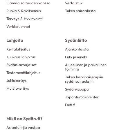
Elämää sairauden kanssa
Vertaistuki
Ruoka & Ravitsemus
Tukea sairaalasta
Terveys & Hyvinvointi
Verkkoluennot
Lahjoita
Sydänliitto
Kertalahjoitus
Ajankohtaista
Kuukausilahjoitus
Liity jäseneksi
Sydän-arpajaiset
Alueellinen ja paikallinen
toiminta
Testamenttilahjoitus
Tukea harvinaisempiin
Juhlakeräys
sydänsairauksiin
Muistokeräys
Sydänkauppa
Tapahtumakalenteri
Defi.fi
Mikä on Sydän.fi?
Asiantuntija vastaa