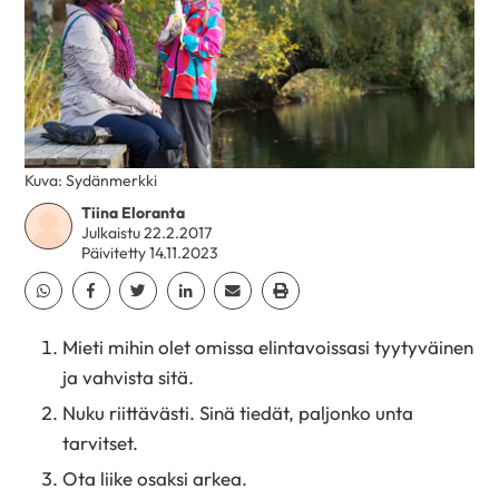
Kuva: Sydänmerkki
Tiina Eloranta
Julkaistu 22.2.2017
Päivitetty 14.11.2023
Jaa Whatsapp
Jaa Facebook
Jaa Twitter
Jaa Linkedin
Jaa Email
Jaa Print
Mieti mihin olet omissa elintavoissasi tyytyväinen
ja vahvista sitä.
Nuku riittävästi. Sinä tiedät, paljonko unta
tarvitset.
Ota liike osaksi arkea.