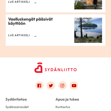
LUE ARTIKKELI
Vaelluskengät pääsivät
käyttöön
LUE ARTIKKELI
Link to facebook
Link to twitter
Link to instagram
Link to youtube
Sydäntietoa
Apua ja tukea
Sydänsairaudet
Kuntoutus