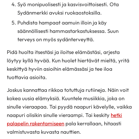
Syö monipuolisesti ja kasvisvoittoisesti. Ota
Sydänmerkki avuksi ruokaostoksilla.
Puhdista hampaat aamuin illoin ja käy
säännöllisesti hammastarkastuksessa. Suun
terveys on myös sydänterveyttä.
Pidä huolta itsestäsi ja iloitse elämästäsi, arjesta
löytyy kyllä hyvää. Kun huolet hiertävät mieltä, yritä
keskittyä hyviin asioihin elämässäsi ja tee iloa
tuottavia asioita.
Joskus kannattaa rikkoa totuttuja rutiineja. Näin voit
kokea uusia elämyksiä. Kuuntele musiikkia, joka on
sinulle vieraapaa. Tai pyydä naapuri kävelylle, vaikka
naapuri olisikin sinulle vieraampi. Tai keskity
hetki
palapelin rakentamiseen
pala kerrallaan, hitaasti
valmistuvasta kuvasta nauttien.