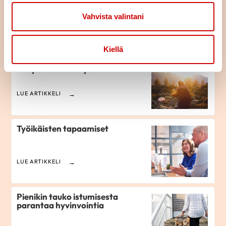
hyvinvointiin ja elinvoimaan
yhdessä
Vahvista valintani
LUE ARTIKKELI
Kiellä
Vahvista palautumista
vireystilan säätelyllä
LUE ARTIKKELI
Työikäisten tapaamiset
LUE ARTIKKELI
Pienikin tauko istumisesta
parantaa hyvinvointia