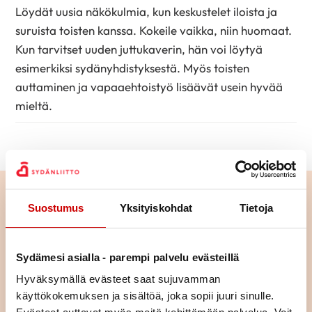
Löydät uusia näkökulmia, kun keskustelet iloista ja
suruista toisten kanssa. Kokeile vaikka, niin huomaat.
Kun tarvitset uuden juttukaverin, hän voi löytyä
esimerkiksi sydänyhdistyksestä. Myös toisten
auttaminen ja vapaaehtoistyö lisäävät usein hyvää
mieltä.
Lue seuraavaksi
Suostumus
Yksityiskohdat
Tietoja
Istuminen kuormittaa myös
sydäntä – näin työpäivään saa
Sydämesi asialla - parempi palvelu evästeillä
lisää liikettä
Hyväksymällä evästeet saat sujuvamman
LUE ARTIKKELI
käyttökokemuksen ja sisältöä, joka sopii juuri sinulle.