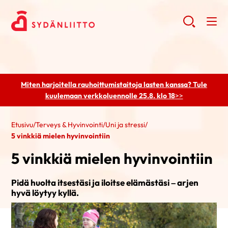
Miten harjoitella rauhoittumistaitoja lasten kanssa? Tule
kuulemaan
verkkoluennolle 25.8. klo 18
>>
Etusivu
/
Terveys & Hyvinvointi
/
Uni ja stressi
/
5 vinkkiä mielen hyvinvointiin
5 vinkkiä mielen hyvinvointiin
Pidä huolta itsestäsi ja iloitse elämästäsi – arjen
hyvä löytyy kyllä.